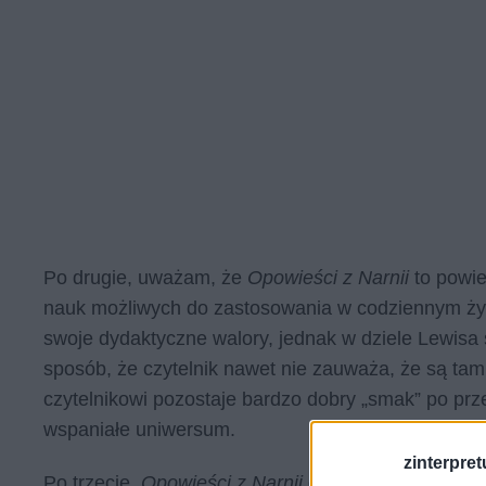
Po drugie, uważam, że
Opowieści z Narnii
to powi
nauk możliwych do zastosowania w codziennym życiu
swoje dydaktyczne walory, jednak w dziele Lewisa
sposób, że czytelnik nawet nie zauważa, że są tam
czytelnikowi pozostaje bardzo dobry „smak” po prz
wspaniałe uniwersum.
zinterpretu
Po trzecie,
Opowieści z Narnii
opowiadają o ludziac