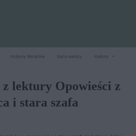
motywy literackie
baza wiedzy
matura
 z lektury Opowieści z
a i stara szafa