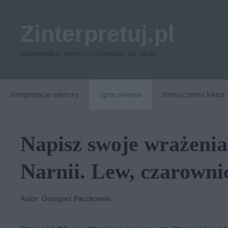
Przejdź
do
Zinterpretuj.pl
treści
Interpretacje wierszy i materiały do nauki
interpretacje wierszy
opracowania
streszczenia lektur
Napisz swoje wrażenia
Narnii. Lew, czarownic
Autor: Grzegorz Paczkowski