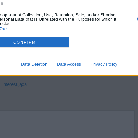
In
o opt-out of Collection, Use, Retention, Sale, and/or Sharing
ersonal Data that Is Unrelated with the Purposes for which it
d literatury fantasy
lected.
Out
ara szafa. Udowodnij, że każde z rodzeństwa
CONFIRM
Data Deletion
Data Access
Privacy Policy
i interesująca