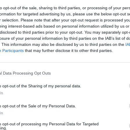
nosi się wrażenie, że tych wszystkich niezwykłych
to opt-out of the sale, sharing to third parties, or processing of your per
formation for targeted advertising by us, please use the below opt-out s
 koleżanek ze szkolnej ławki. To pomaga uwierzyć w
r selection. Please note that after your opt-out request is processed y
 postąpiłoby się równie mądrze, szlachetnie, odważnie
eing interest-based ads based on personal information utilized by us or
disclosed to third parties prior to your opt-out. You may separately opt-
losure of your personal information by third parties on the IAB’s list of
. This information may also be disclosed by us to third parties on the
IA
rnii
w ogóle się nie dłużą. Są napisane przystępnym
Participants
that may further disclose it to other third parties.
szych słów. Nie sposób się przy takiej lekturze nudzić,
h rzeczy. Literatura ma przede wszystkim dawać
przekazywać mądrości i filozofie, ponieważ jeśli
l Data Processing Opt Outs
nika i nie dotrze on do najmądrzejszych nawet treści w
o opt-out of the Sharing of my personal data.
łnia wszystkie kryteria bardzo dobrze napisanej
In
ia bohaterami i przesłaniem, które pozostaje w sercu
z Narnii
to zdecydowanie jedna z moich ulubionych
o opt-out of the Sale of my Personal Data.
 każdemu, kto zapyta mnie o książkę nie tylko piękną i
In
to opt-out of processing my Personal Data for Targeted
ing.