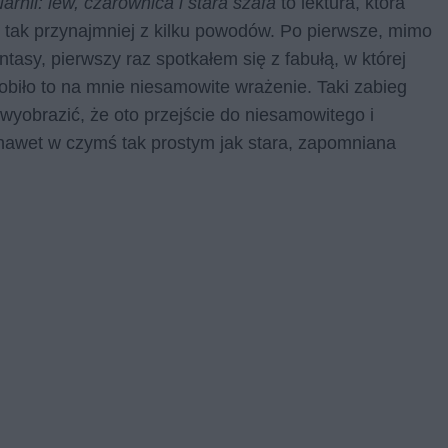
arnii: lew, czarownica i stara szafa
to lektura, która
 tak przynajmniej z kilku powodów. Po pierwsze, mimo
ntasy, pierwszy raz spotkałem się z fabułą, w której
robiło to na mnie niesamowite wrażenie. Taki zabieg
wyobrazić, że oto przejście do niesamowitego i
nawet w czymś tak prostym jak stara, zapomniana