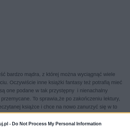
eść bardzo mądra, z której można wyciągnąć wiele
. Oczywiście inne książki fantasy też potrafią mieć
 są one podane w tak przystępny i nienachalny
 przemycane. To sprawia,że po zakończeniu lektury,
eczytanej książce i chce na nowo zanurzyć się w to
j.pl -
Do Not Process My Personal Information
h młodych, z którymi dużo łatwiej jest mi się