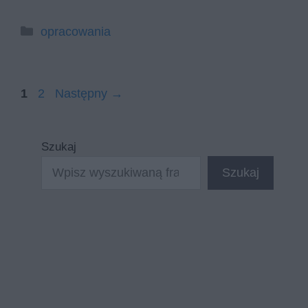
Kategorie
opracowania
Strona
Strona
1
2
Następny
→
Szukaj
Szukaj