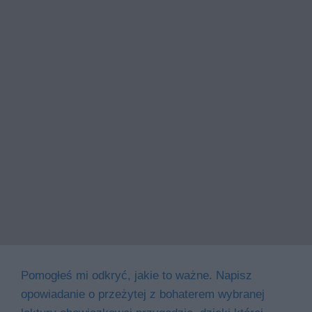
Pomogłeś mi odkryć, jakie to ważne. Napisz
opowiadanie o przeżytej z bohaterem wybranej