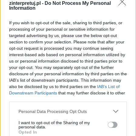
zinterpretuj.pl -
Do Not Process My Personal
Information
Kategorie
opracowania
If you wish to opt-out of the sale, sharing to third parties, or
processing of your personal or sensitive information for
targeted advertising by us, please use the below opt-out
Opowieści z Narnii. Lew,
section to confirm your selection. Please note that after your
czarownica i stara szafa.
opt-out request is processed you may continue seeing
Udowodnij, że każde z rodzeństwa
interest-based ads based on personal information utilized by
us or personal information disclosed to third parties prior to
przeszło przemianę w czasie akcji
your opt-out. You may separately opt-out of the further
utworu
disclosure of your personal information by third parties on the
IAB’s list of downstream participants. This information may
also be disclosed by us to third parties on the
IAB’s List of
Jednym z głównych czynników, dla
Downstream Participants
that may further disclose it to other
third parties.
których Opowieści z Narnii stały się kanoniczną
powieścią w nurcie fantasy jest fakt, że z jej
Personal Data Processing Opt Outs
głównymi bohaterami – czwórką rodzeństwa
I want to opt-out of the Sharing of my
Pevensie – można się bardzo łatwo utożsamić,
personal data.
Opted In
a także to, że każde z dzieci w pewnym sensie