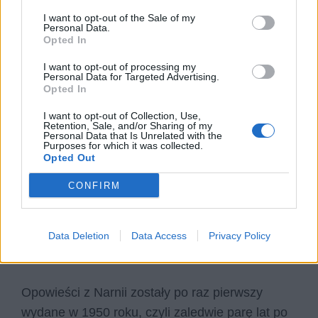
zmienia się pod wpływem wydarzeń, których
I want to opt-out of the Sale of my
Personal Data.
doświadczają w Narnii. Obserwacja tych zmian,
Opted In
kiedy dzieci w przyspieszonym tempie muszą
I want to opt-out of processing my
stać się dorosłe i odpowiedzialne, jest
Personal Data for Targeted Advertising.
Opted In
prawdziwie fascynująca.
I want to opt-out of Collection, Use,
Retention, Sale, and/or Sharing of my
Personal Data that Is Unrelated with the
Kategorie
opracowania
Purposes for which it was collected.
Opted Out
CONFIRM
Napisz recenzję książki Opowieści
z Narnii. Lew, czarownica i stara
Data Deletion
Data Access
Privacy Policy
szafa
Opowieści z Narnii zostały po raz pierwszy
wydane w 1950 roku, czyli zaledwie parę lat po