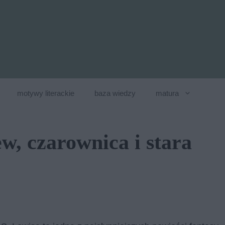
motywy literackie
baza wiedzy
matura
w, czarownica i stara