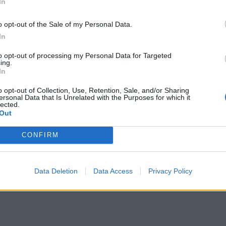
In
 jego kompleksów. Potrzebował więcej uwagi, o którą
gancją. Te wady jego charakteru znalazły ujście, kiedy
o opt-out of the Sale of my Personal Data.
ałą Czarownicę, która od razu rozpoznała w nim osobę
In
łasnemu rodzeństwu. Edmund pozwolił się omamić i
to opt-out of processing my Personal Data for Targeted
e rodzeństwa z Czarownicą, którą chciała ich śmierci.
ing.
In
łąd i kiedy udało mu się wrócić do rodziny, skierował
o opt-out of Collection, Use, Retention, Sale, and/or Sharing
oczach. Odznaczył się sprytem, odwagą i poświęceniem w
ersonal Data that Is Unrelated with the Purposes for which it
lected.
 osobiste urazy i kompleksy potrafią doprowadzić
Out
to, że każdy z nas ma szansę na zadośćuczynienie.
CONFIRM
Data Deletion
Data Access
Privacy Policy