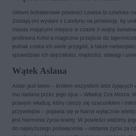
Główni bohaterowie powieści Lewisa to czwórka ro
Zostają oni wysłani z Londynu na prowincję, by 
miasta mającymi miejsce w czasie II wojny świato
profesora Kirke’a magiczne przejście do tajemnicze
jednak czeka ich wiele przygód, a także niebezpiec
sprawdzian ich dojrzałości, mądrości, odwagi i um
Wątek Aslana
Aslan jest lwem – królem wszystkim istot żyjących 
mu nadana przez jego ojca – Władcę Zza Morza, kt
prawym władcą, który cieszy się szacunkiem i mił
przywilejów – pojawia się w Narnii wyłącznie wtedy
jest harmonia życia krainy. W powieści widzimy jeg
do najwyższego poświęcenia – oddania życia za c