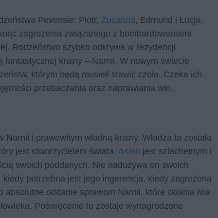
dzeństwa Pevensie: Piotr,
Zuzanna
, Edmund i Łucja.
uniknąć zagrożenia związanego z bombardowaniami
wej. Rodzeństwo szybko odkrywa w rezydencji
j fantastycznej krainy – Narnii. W nowym świecie
zeństw, którym będą musieli stawić czoła. Czeka ich
iejętności przebaczania oraz naprawiania win.
w Narnii i prawowitym władną krainy. Władza ta została
óry jest stworzycielem świata.
Aslan
jest szlachetnym i
ością swoich poddanych. Nie nadużywa on swoich
, kiedy potrzebna jest jego ingerencja, kiedy zagrożona
o absolutne oddanie sprawom Narnii, które skłania lwa
złowieka. Poświęcenie to zostaje wynagrodzone