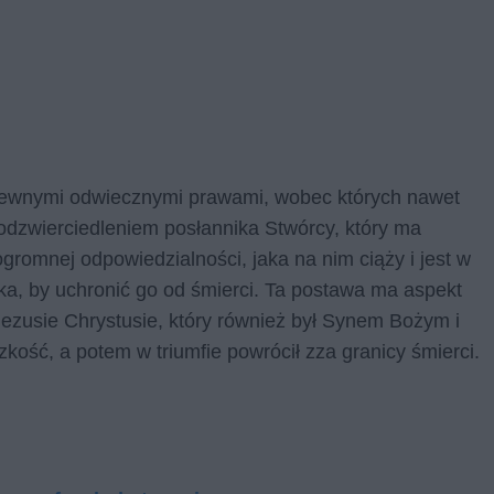
ż pewnymi odwiecznymi prawami, wobec których nawet
i odzwierciedleniem posłannika Stwórcy, który ma
romnej odpowiedzialności, jaka na nim ciąży i jest w
ka, by uchronić go od śmierci. Ta postawa ma aspekt
o Jezusie Chrystusie, który również był Synem Bożym i
zkość, a potem w triumfie powrócił zza granicy śmierci.