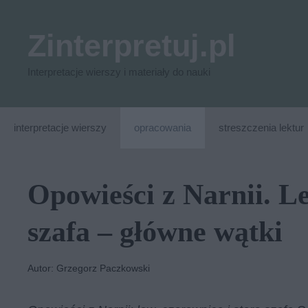
Przejdź
do
Zinterpretuj.pl
treści
Interpretacje wierszy i materiały do nauki
interpretacje wierszy
opracowania
streszczenia lektur
Opowieści z Narnii. Le
szafa – główne wątki
Autor: Grzegorz Paczkowski