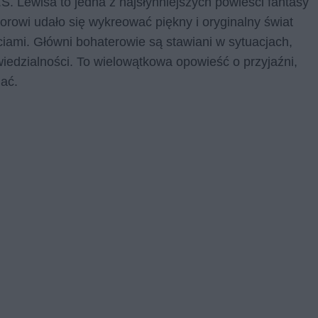
.S. Lewisa to jedna z najsłynniejszych powieści fantasy
orowi udało się wykreować piękny i oryginalny świat
iami. Główni bohaterowie są stawiani w sytuacjach,
wiedzialności. To wielowątkowa opowieść o przyjaźni,
nać.