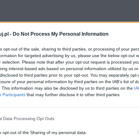
.
dźmą, czarnym charakterem, której jedynym celem jest
j.pl -
Do Not Process My Personal Information
enę. Jest z gruntu zła, nie liczy się z życiem innych
to opt-out of the sale, sharing to third parties, or processing of your per
, że potrafi posługiwać się magią, dzięki której
formation for targeted advertising by us, please use the below opt-out s
ich jeszcze bardziej unieszczęśliwić, wprowadziła do
r selection. Please note that after your opt-out request is processed y
zyjścia świąt Bożego Narodzenia. Manipulowała,
eing interest-based ads based on personal information utilized by us or
disclosed to third parties prior to your opt-out. You may separately opt-
epowiedni, która mówiła o czterech władcach, którzy
losure of your personal information by third parties on the IAB’s list of
bi ją jej własna pycha, narcyzm oraz ślepe i bezmyślne
. This information may also be disclosed by us to third parties on the
IA
 największym wrogiem Aslana.
Participants
that may further disclose it to other third parties.
l Data Processing Opt Outs
dynamiczną postacią jest
Edmund
. To jego wątek
o opt-out of the Sharing of my personal data.
ku czuł się nieco na uboczu życia rodzinnego, był