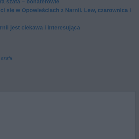
ara szafa – bohaterowie
ci się w Opowieściach z Narnii. Lew, czarownica i
nii jest ciekawa i interesująca
 szafa