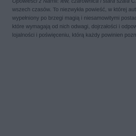
Opowieści z Narnii: lew, czarownica i stara szafa
C
wszech czasów. To niezwykła powieść, w której aut
wypełniony po brzegi magią i niesamowitymi postac
które wymagają od nich odwagi, dojrzałości i odpo
lojalności i poświęceniu, którą każdy powinien poz