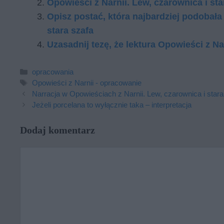
Opowieści z Narnii. Lew, czarownica i st
Opisz postać, która najbardziej podobała 
stara szafa
Uzasadnij tezę, że lektura Opowieści z Nar
Kategorie
opracowania
Tagi
Opowieści z Narnii - opracowanie
Narracja w Opowieściach z Narnii. Lew, czarownica i stara
Jeżeli porcelana to wyłącznie taka – interpretacja
Dodaj komentarz
Komentarz