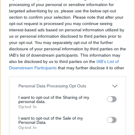
processing of your personal or sensitive information for
targeted advertising by us, please use the below opt-out
Czytaj także:
section to confirm your selection. Please note that after your
Leonard – charakterystyka
opt-out request is processed you may continue seeing
interest-based ads based on personal information utilized by
Nie-Boska komedia – problematyka
us or personal information disclosed to third parties prior to
Nie-Boska komedia – bohaterowie
your opt-out. You may separately opt-out of the further
Motyw poety. Omów zagadnienie na
disclosure of your personal information by third parties on the
IAB’s list of downstream participants. This information may
podstawie Nie-Boskiej Komedii
also be disclosed by us to third parties on the
IAB’s List of
Zygmunta Krasińskiego. W swojej
Downstream Participants
that may further disclose it to other
odpowiedzi uwzględnij również
third parties.
wybrany kontekst.
Personal Data Processing Opt Outs
I want to opt-out of the Sharing of my
Kategorie
opracowania
personal data.
Opted In
Tagi
Nie-boska komedia - opracowanie
I want to opt-out of the Sale of my
Wykaż, że Nie-Boska komedia nawiązuje do
Personal Data.
Opted In
Boskiej komedii Dantego