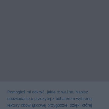
Pomogłeś mi odkryć, jakie to ważne. Napisz
opowiadanie o przeżytej z bohaterem wybranej
lektury obowiązkowej przygodzie, dzięki której