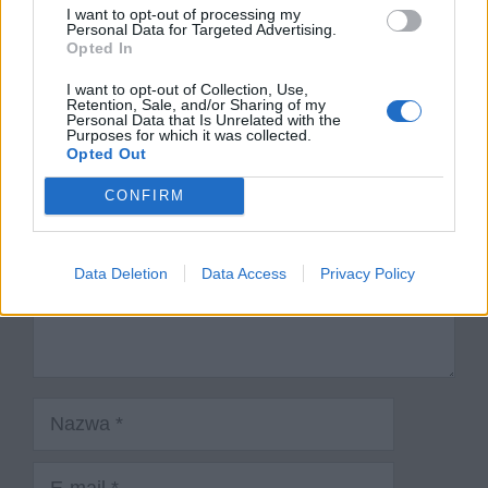
I want to opt-out of processing my
Motyw rodziny w Nie-Boskiej komedii
Personal Data for Targeted Advertising.
Opted In
Dodaj komentarz
I want to opt-out of Collection, Use,
Retention, Sale, and/or Sharing of my
Personal Data that Is Unrelated with the
Komentarz
Purposes for which it was collected.
Opted Out
CONFIRM
Data Deletion
Data Access
Privacy Policy
Nazwa
E-