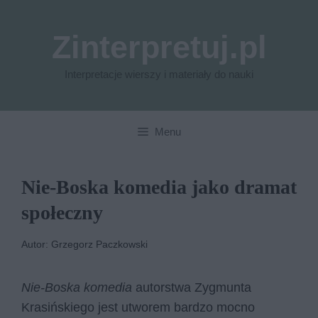
Przejdź
do
Zinterpretuj.pl
treści
Interpretacje wierszy i materiały do nauki
Menu
Nie-Boska komedia jako dramat
społeczny
Autor: Grzegorz Paczkowski
Nie-Boska komedia
autorstwa Zygmunta
Krasińskiego jest utworem bardzo mocno