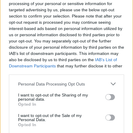
processing of your personal or sensitive information for
targeted advertising by us, please use the below opt-out
section to confirm your selection. Please note that after your
opt-out request is processed you may continue seeing
interest-based ads based on personal information utilized by
us or personal information disclosed to third parties prior to
your opt-out. You may separately opt-out of the further
disclosure of your personal information by third parties on the
IAB’s list of downstream participants. This information may
also be disclosed by us to third parties on the
IAB’s List of
Downstream Participants
that may further disclose it to other
third parties.
Czytaj także:
Personal Data Processing Opt Outs
Jak pamięć o przeszłości wpływa na
teraźniejszość? Omów zagadnienie na
I want to opt-out of the Sharing of my
personal data.
podstawie Zdążyć przed Panem
Opted In
Bogiem Hanny Krall. W swojej
I want to opt-out of the Sale of my
odpowiedzi uwzględnij również
Personal Data.
Opted In
wybrany kontekst.