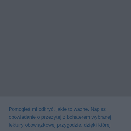
Pomogłeś mi odkryć, jakie to ważne. Napisz
opowiadanie o przeżytej z bohaterem wybranej
lektury obowiązkowej przygodzie, dzięki której