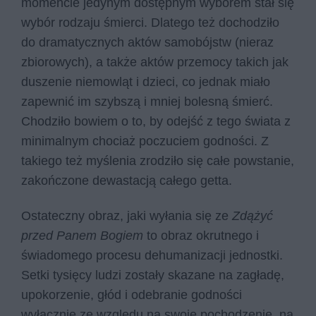
momencie jedynym dostępnym wyborem stał się
wybór rodzaju śmierci. Dlatego też dochodziło
do dramatycznych aktów samobójstw (nieraz
zbiorowych), a także aktów przemocy takich jak
duszenie niemowląt i dzieci, co jednak miało
zapewnić im szybszą i mniej bolesną śmierć.
Chodziło bowiem o to, by odejść z tego świata z
minimalnym chociaż poczuciem godności. Z
takiego też myślenia zrodziło się całe powstanie,
zakończone dewastacją całego getta.
Ostateczny obraz, jaki wyłania się ze
Zdążyć
przed Panem Bogiem
to obraz okrutnego i
świadomego procesu dehumanizacji jednostki.
Setki tysięcy ludzi zostały skazane na zagładę,
upokorzenie, głód i odebranie godności
wyłącznie ze względu na swoje pochodzenie, na