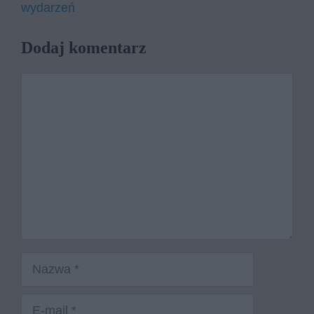
wydarzeń
Dodaj komentarz
Komentarz
Nazwa
E-