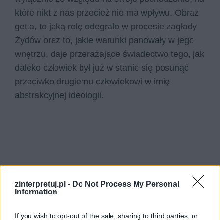
które nikt z nas przecież nie ma wpływu. Obraz
getta, to jaką rolę odegrało w procesie zagłady
Żydów oraz to, jakie warunki panowały w jego
wnętrzu, daje przerażające świadectwo tego, jak
daleko człowiek był już w stanie się posunąć
przeciwko drugiemu człowiekowi w imię
abstrakcyjnej ideologii.
zinterpretuj.pl -
Do Not Process My Personal
Information
If you wish to opt-out of the sale, sharing to third parties, or