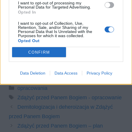
Literatura faktu jako źródło wiedzy o
I want to opt-out of processing my
Personal Data for Targeted Advertising.
przeszłości. Omów zagadnienie na
Opted In
podstawie książki Zdążyć przed
I want to opt-out of Collection, Use,
Panem Bogiem Hanny Krall. W swojej
Retention, Sale, and/or Sharing of my
Personal Data that Is Unrelated with the
odpowiedzi uwzględnij również
Purposes for which it was collected.
Opted Out
wybrany kontekst.
Profesor Jan Moll – charakterystyka
CONFIRM
Zdążyć przed Panem Bogiem –
streszczenie
Data Deletion
Data Access
Privacy Policy
Kategorie
opracowania
Tagi
Zdążyć przed Panem Bogiem - opracowanie
Demitologizacja i deheroizacja w Zdążyć
przed Panem Bogiem
Zdążyć przed Panem Bogiem – plan