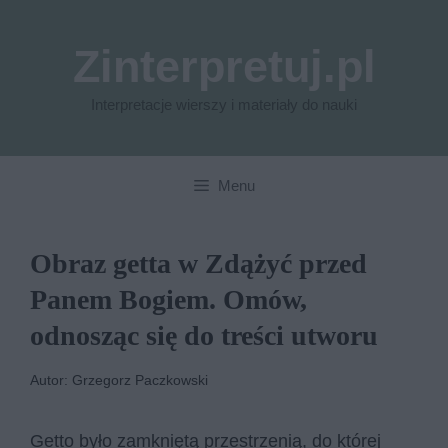
Przejdź
do
Zinterpretuj.pl
treści
Interpretacje wierszy i materiały do nauki
Menu
Obraz getta w Zdążyć przed
Panem Bogiem. Omów,
odnosząc się do treści utworu
Autor: Grzegorz Paczkowski
Getto było zamkniętą przestrzenią, do której