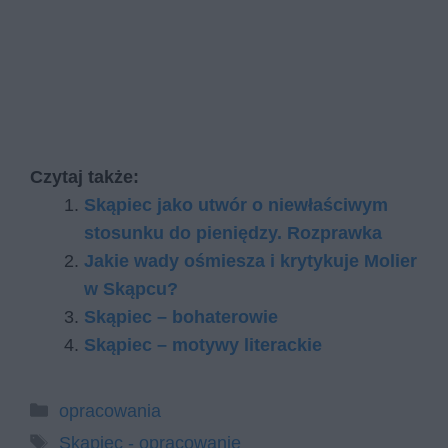
Czytaj także:
Skąpiec jako utwór o niewłaściwym
stosunku do pieniędzy. Rozprawka
Jakie wady ośmiesza i krytykuje Molier
w Skąpcu?
Skąpiec – bohaterowie
Skąpiec – motywy literackie
Kategorie
opracowania
Tagi
Skąpiec - opracowanie