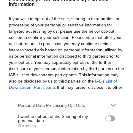
się do zagrań nieuczciwych, nieczystych i
Information
przede wszystkim mało szlachetnych i niewiele
mających wspólnego z ich arystokratycznym
If you wish to opt-out of the sale, sharing to third parties, or
processing of your personal or sensitive information for
urodzeniem (kradzież i szantaż), by skłonić
targeted advertising by us, please use the below opt-out
Harpagona do przełamania się w kwestii
section to confirm your selection. Please note that after your
przyzwolenia na to, by młodzi postępowali w
opt-out request is processed you may continue seeing
interest-based ads based on personal information utilized by
zgodzie z własnymi sercami.
us or personal information disclosed to third parties prior to
your opt-out. You may separately opt-out of the further
Obyczajowość w
Skąpcu
Moliera przedstawiona
disclosure of your personal information by third parties on the
jest jako niemalże despotyczna, niemożliwa do
IAB’s list of downstream participants. This information may
also be disclosed by us to third parties on the
IAB’s List of
przełamania w uczciwy sposób władza rodziców
Downstream Participants
that may further disclose it to other
nad dziećmi. Równie trudne do ominięcia
third parties.
wydają się sztywne reguły zachowania się w
Personal Data Processing Opt Outs
przypadku zakochania i poznawania się dwojga
młodych zanim będą mogli się pobrać. Z
I want to opt-out of the Sharing of my
personal data.
dzisiejszego punktu widzenia wszystkie te
Opted In
obserwacje brzmią i wyglądają nierealnie, ale