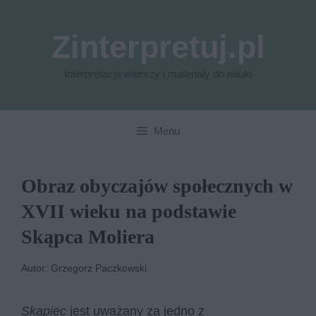
Przejdź
do
Zinterpretuj.pl
treści
Interpretacje wierszy i materiały do nauki
Menu
Obraz obyczajów społecznych w
XVII wieku na podstawie
Skąpca Moliera
Autor: Grzegorz Paczkowski
Skąpiec
jest uważany za jedno z