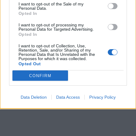
I want to opt-out of the Sale of my
pamiętać należy, że Molier nie był fantastą – w
Personal Data.
Opted In
swoich dziełach opisywał rzeczywistość taką,
jaka była w rzeczywistości, ubarwiając ją jedynie
I want to opt-out of processing my
Personal Data for Targeted Advertising.
humorem i fabułą.
Opted In
I want to opt-out of Collection, Use,
Retention, Sale, and/or Sharing of my
Personal Data that Is Unrelated with the
Purposes for which it was collected.
Opted Out
CONFIRM
Data Deletion
Data Access
Privacy Policy