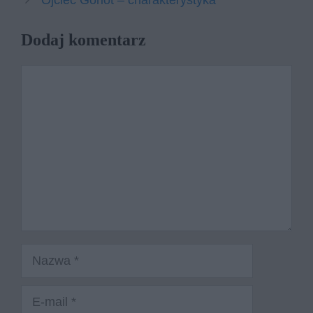
Ojciec Goriot – charakterystyka
Dodaj komentarz
Komentarz
Nazwa
E-