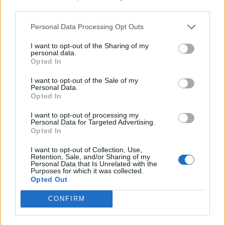
third parties.
zdrowiu. Pracownicy nie są również godnie
wynagradzani.
Personal Data Processing Opt Outs
I want to opt-out of the Sharing of my
Warszawa w
Ludziach bezdomnych
to miasto
personal data.
Opted In
wielu nierówności społecznych. Z jednej strony
piękne, z drugiej obrzydliwe. Z jednej wspaniałe
I want to opt-out of the Sale of my
Personal Data.
i zamożne, z drugiej tylko fasadowe, a za fasadą
Opted In
kryjące całe dzielnice, w których ludzie umierają
I want to opt-out of processing my
na ulicach, a dzieci chorują e względu na brak
Personal Data for Targeted Advertising.
Opted In
najprostszych środków higieny, o których nawet
nie mają pojęcia i do których nie mają dostępu.
I want to opt-out of Collection, Use,
Retention, Sale, and/or Sharing of my
Personal Data that Is Unrelated with the
Purposes for which it was collected.
Czytaj także:
Opted Out
Charakterystyka porównawcza
CONFIRM
Tomasza Judyma i Cezarego Baryki
„Uczyniwszy na wieki wybór, każdej