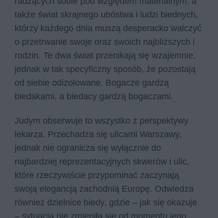
radzących sobie pod względem materialnym, a
także świat skrajnego ubóstwa i ludzi biednych,
którzy każdego dnia muszą desperacko walczyć
o przetrwanie swoje oraz swoich najbliższych i
rodzin. Te dwa świat przenikają się wzajemnie,
jednak w tak specyficzny sposób, że pozostają
od siebie odizolowane. Bogacze gardzą
biedakami, a biedacy gardzą bogaczami.
Judym obserwuje to wszystko z perspektywy
lekarza. Przechadza się ulicami Warszawy,
jednak nie ogranicza się wyłącznie do
najbardziej reprezentacyjnych skwerów i ulic,
które rzeczywiście przypominać zaczynają
swoją elegancją zachodnią Europę. Odwiedza
również dzielnice biedy, gdzie – jak się okazuje
– sytuacja nie zmieniła się od momentu jego