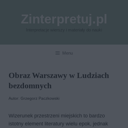
Przejdź
do
Zinterpretuj.pl
treści
Interpretacje wierszy i materiały do nauki
Menu
Obraz Warszawy w Ludziach
bezdomnych
Autor: Grzegorz Paczkowski
Wizerunek przestrzeni miejskich to bardzo
istotny element literatury wielu epok, jednak