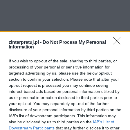
zinterpretuj.pl -
Do Not Process My Personal
Information
If you wish to opt-out of the sale, sharing to third parties, or
processing of your personal or sensitive information for
Judym odwiedza również fabryki, stalownię,
targeted advertising by us, please use the below opt-out
gdzie pracuje jego brat oraz fabrykę cygar, w
section to confirm your selection. Please note that after your
opt-out request is processed you may continue seeing
której zatrudniona jest żona jego brata
Wiktora
,
interest-based ads based on personal information utilized by
Teosia. Obydwa zakłady pracy są prowadzone
us or personal information disclosed to third parties prior to
niechlujnie, szefostwo nie zwraca uwagi na
your opt-out. You may separately opt-out of the further
disclosure of your personal information by third parties on the
bezpieczeństwo i komfort pracowników, co
IAB’s list of downstream participants. This information may
przyczynia się do pracy w ryzykownych
also be disclosed by us to third parties on the
IAB’s List of
warunkach, które na dłuższą metę szkodzą ich
Downstream Participants
that may further disclose it to other