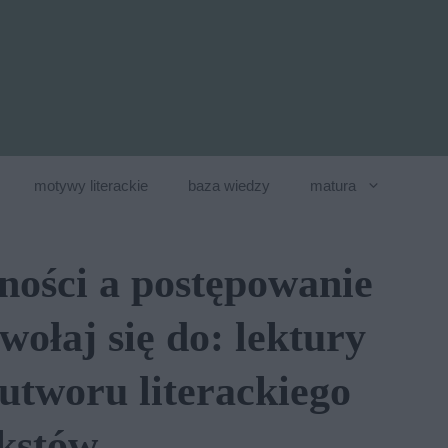
motywy literackie
baza wiedzy
matura
ności a postępowanie
ołaj się do: lektury
utworu literackiego
kstów.