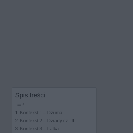
Spis treści
Kontekst 1 – Dżuma
Kontekst 2 – Dziady cz. III
Kontekst 3 – Lalka