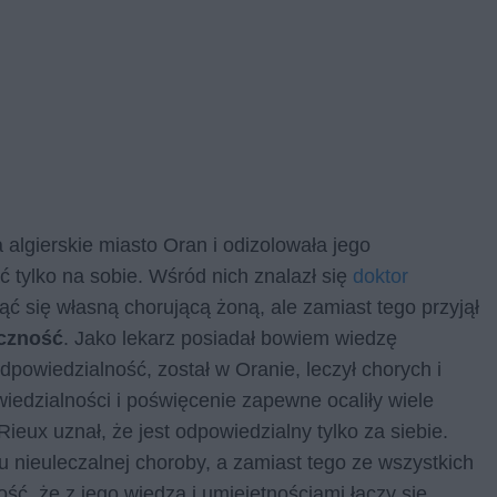
 algierskie miasto Oran i odizolowała jego
 tylko na sobie. Wśród nich znalazł się
doktor
ąć się własną chorującą żoną, ale zamiast tego przyjął
eczność
. Jako lekarz posiadał bowiem wiedzę
powiedzialność, został w Oranie, leczył chorych i
iedzialności i poświęcenie zapewne ocaliły wiele
 Rieux uznał, że jest odpowiedzialny tylko za siebie.
czu nieuleczalnej choroby, a zamiast tego ze wszystkich
omość, że z jego wiedzą i umiejętnościami łączy się