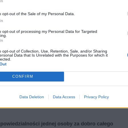
In
o opt-out of the Sale of my Personal Data.
In
powej społeczeństwa
za siebie samo. Ukazywał to
to opt-out of processing my Personal Data for Targeted
eczeństwo jako żywy organizm, w którym wszystkie
ing.
In
 myśl tej teorii klasy wyższe powinny się też
e rozwijało się prawidłowo. Przykładem tego jest
o opt-out of Collection, Use, Retention, Sale, and/or Sharing
ersonal Data that Is Unrelated with the Purposes for which it
lu i sklepie, wziął odpowiedzialność za ludzi
lected.
Out
lenka. Dzięki temu zyskali oni szansę na lepsze
racji czy szlachty nie poczuwała się do takiej
CONFIRM
Data Deletion
Data Access
Privacy Policy
powiedzialności jednej osoby za dobro całego