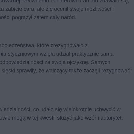
acowanej
. Głównemu bohaterowi dramatu zdawało się,
a zabicie cara, ale źle ocenił swoje możliwości i
ości pogrążył zatem cały naród.
 społeczeństwa, które zrezygnowało z
niu styczniowym wzięła udział praktycznie sama
li odpowiedzialności za swoją ojczyznę. Samych
 klęski sprawiły, że walczący także zaczęli rezygnować
iedzialności, co udało się wielokrotnie uchwycić w
owie mogą w tej kwestii służyć jako wzór i autorytet.