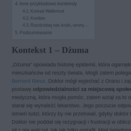
Inne przykładowe konteksty
Konrad Wallenrod
Kordian
Rozdziobią nas kruki, wrony…
Podsumowanie
Kontekst 1 – Dżuma
„Dżuma” opowiada historię epidemii, która ogarnęła
mieszkańców od reszty świata. Mogli zatem polegać
Bernard Rieux
. Doktor mógł wyjechać z Oranu i zaj
postawę
odpowiedzialności za miejscową społ
medyczną, która mogła pomóc, zatem wziął za to od
starał się wynaleźć lekarstwo. Jego poczucie odpow
istnień ludzi, którzy by nie przetrwali, gdyby doktor
Doktor nie poddał się rezygnacji i frustracji w obli
sił z nią walczył, tak jak tylko potrafił. Miał świad