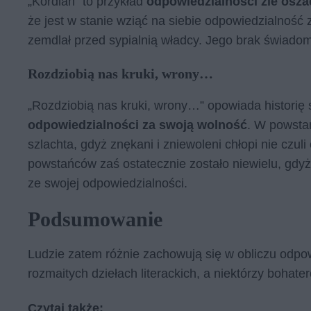
„Kordian” to przykład
odpowiedzialności źle osz
że jest w stanie wziąć na siebie odpowiedzialność z
zemdlał przed sypialnią władcy. Jego brak świadom
Rozdziobią nas kruki, wrony…
„Rozdziobią nas kruki, wrony…” opowiada historię
odpowiedzialności za swoją wolność
. W powsta
szlachta, gdyż znękani i zniewoleni chłopi nie czu
powstańców zaś ostatecznie zostało niewielu, gdyż
ze swojej odpowiedzialności.
Podsumowanie
Ludzie zatem różnie zachowują się w obliczu odpow
rozmaitych dziełach literackich, a niektórzy bohater
Czytaj także: