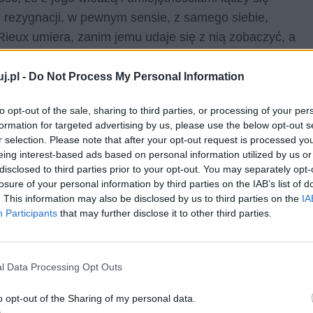
ć rezygnacji, w pewnym sensie, z samego siebie,
Rieux umiera, zanim jemu udaje się z nią zobaczyć, a
 epidemii, bo czuł odpowiedzialność za innych.
j.pl -
Do Not Process My Personal Information
to opt-out of the sale, sharing to third parties, or processing of your per
formation for targeted advertising by us, please use the below opt-out s
i wybitnej jednostki za naród
.
Konrad
przekonuje
r selection. Please note that after your opt-out request is processed y
any do duchowego przywództwa narodu w trudnym
eing interest-based ads based on personal information utilized by us or
e wybrany przez samego Boga, ma wziąć na siebie
disclosed to third parties prior to your opt-out. You may separately opt-
losure of your personal information by third parties on the IAB’s list of
ienia i zapomnieć o własnym szczęściu czy
. This information may also be disclosed by us to third parties on the
IA
a się przyjąć odpowiedzialność za cały naród,
Participants
that may further disclose it to other third parties.
tego wybrany. Można zatem powiedzieć, że poczucie
 który czuje się wyjątkowy i przeznaczony do wielkich
kim jest cierpienie całego narodu, by w przyszłości
l Data Processing Opt Outs
tusa narodów oraz zbawiciela całej Europy. Bez tej
o opt-out of the Sharing of my personal data.
ć.