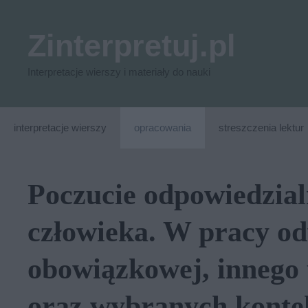
Przejdź
do
Zinterpretuj.pl
treści
Interpretacje wierszy i materiały do nauki
interpretacje wierszy
opracowania
streszczenia lektur
Poczucie odpowiedzial
człowieka. W pracy odw
obowiązkowej, innego 
oraz wybranych konte