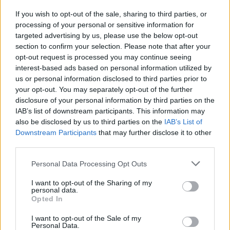
If you wish to opt-out of the sale, sharing to third parties, or
processing of your personal or sensitive information for
targeted advertising by us, please use the below opt-out
section to confirm your selection. Please note that after your
opt-out request is processed you may continue seeing
interest-based ads based on personal information utilized by
us or personal information disclosed to third parties prior to
your opt-out. You may separately opt-out of the further
disclosure of your personal information by third parties on the
IAB’s list of downstream participants. This information may
also be disclosed by us to third parties on the
IAB’s List of
Downstream Participants
that may further disclose it to other
Na podstawie wędrówki Małego Księcia można
third parties.
zdecydowanie przyznać rację stwierdzeniu, że
Personal Data Processing Opt Outs
podróże kształcą. Należy jednak zaznaczyć, że
I want to opt-out of the Sharing of my
robią to nie zawsze w sposób, którego byśmy
personal data.
Opted In
się spodziewali, a nawet nie do końca w sposób,
którego byśmy sobie życzyli. Często bowiem
I want to opt-out of the Sale of my
Personal Data.
podróże otwierają nam oczy na to, że rzeczy,