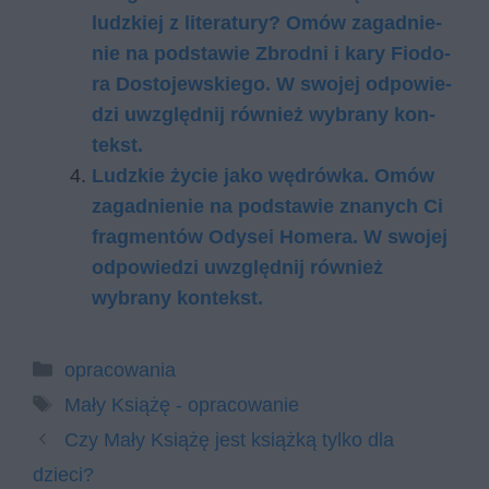
ludz­kiej z li­te­ra­tu­ry? Omów za­gad­nie­
nie na pod­sta­wie Zbrod­ni i kary Fio­do­
ra Do­sto­jew­skie­go. W swo­jej od­po­wie­
dzi uwzględ­nij rów­nież wy­bra­ny kon­
tekst.
Ludzkie życie jako wędrówka. Omów
zagadnienie na podstawie znanych Ci
fragmentów Odysei Homera. W swojej
odpowiedzi uwzględnij również
wybrany kontekst.
Kategorie
opracowania
Tagi
Mały Książę - opracowanie
Czy Mały Książę jest książką tylko dla
dzieci?