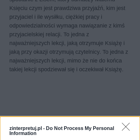
Księciu czym jest prawdziwa przyjaźń, kim jest
przyjaciel i ile wysiłku, ciężkiej pracy i
odpowiedzialności wymaga nawiązanie z kimś
przyjacielskiej relacji. To jedna z
najważniejszych lekcji, jaką otrzymuje Książę i
jaką przy okazji otrzymują czytelnicy. To jedna z
najważniejszych lekcji, mimo że nie do końca
takiej lekcji spodziewał się i oczekiwał Książę.
zinterpretuj.pl -
Do Not Process My Personal
Information