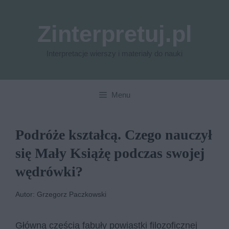
Przejdź
do
Zinterpretuj.pl
treści
Interpretacje wierszy i materiały do nauki
Menu
Podróże kształcą. Czego nauczył
się Mały Książę podczas swojej
wędrówki?
Autor: Grzegorz Paczkowski
Główną częścią fabuły powiastki filozoficznej