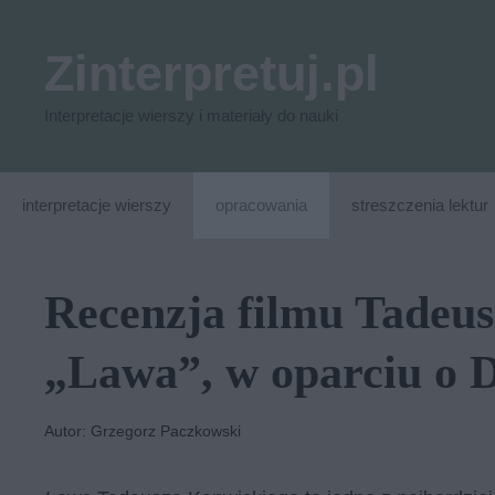
Przejdź
do
Zinterpretuj.pl
treści
Interpretacje wierszy i materiały do nauki
interpretacje wierszy
opracowania
streszczenia lektur
Recenzja filmu Tadeu
„Lawa”, w oparciu o 
Autor: Grzegorz Paczkowski