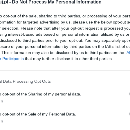
j.pl -
Do Not Process My Personal Information
e mógł zagrać dojrzałego Konrada. To właśnie
 w roku 1968, która to inscenizacja w dużej mierze
to opt-out of the sale, sharing to third parties, or processing of your per
formation for targeted advertising by us, please use the below opt-out s
wrót Holoubka do tej roli miał więc wydźwięk
r selection. Please note that after your opt-out request is processed y
a przełomie transformacji ustrojowej w Polsce.
eing interest-based ads based on personal information utilized by us or
disclosed to third parties prior to your opt-out. You may separately opt-
ywiście następują tu różne skróty tekstu ze względu na
losure of your personal information by third parties on the IAB’s list of
. This information may also be disclosed by us to third parties on the
IA
e i z najwyższą pieczołowitością o wydźwięk całości.
Participants
that may further disclose it to other third parties.
zna muzyka – wszystko to genialnie uzupełnia nastrój
wa się gdzieś na granicy snu i jawy, życia i śmierci.
prostał postawionemu sobie zadaniu – nie można sobie
l Data Processing Opt Outs
X wieku przeplatane są czysto współczesnymi
o opt-out of the Sharing of my personal data.
i sposób podsumowuje profetyczność dzieła. Niemniej
In
ego obejrzenia. Oczywiście po uprzedniej lekturze
o opt-out of the Sale of my Personal Data.
In