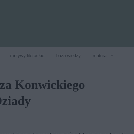
motywy literackie
baza wiedzy
matura
sza Konwickiego
Dziady