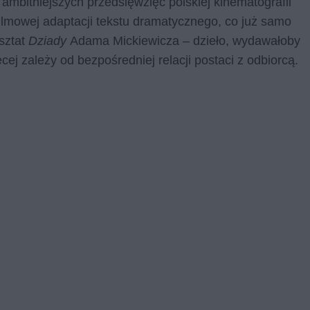
ambitniejszych przedsięwzięć polskiej kinematografii
 filmowej adaptacji tekstu dramatycznego, co już samo
rsztat
Dziady
Adama Mickiewicza – dzieło, wydawałoby
ęcej zależy od bezpośredniej relacji postaci z odbiorcą.