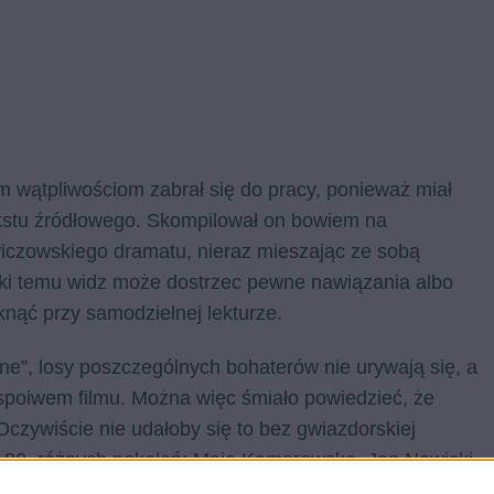
 wątpliwościom zabrał się do pracy, ponieważ miał
tekstu źródłowego. Skompilował on bowiem na
wiczowskiego dramatu, nieraz mieszając ze sobą
ęki temu widz może dostrzec pewne nawiązania albo
nąć przy samodzielnej lekturze.
ne”, losy poszczególnych bohaterów nie urywają się, a
poiwem filmu. Można więc śmiało powiedzieć, że
Oczywiście nie udałoby się to bez gwiazdorskiej
t 80. różnych pokoleń: Maja Komorowska, Jan Nowicki,
ur Żmijewski. Największą uwagę jednak zwraca