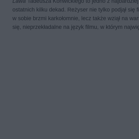
Lawa
Tadeusza Konwickiego to jedno z najbardziej 
ostatnich kilku dekad. Reżyser nie tylko podjął się
w sobie brzmi karkołomnie, lecz także wziął na wa
się, nieprzekładalne na język filmu, w którym najwi