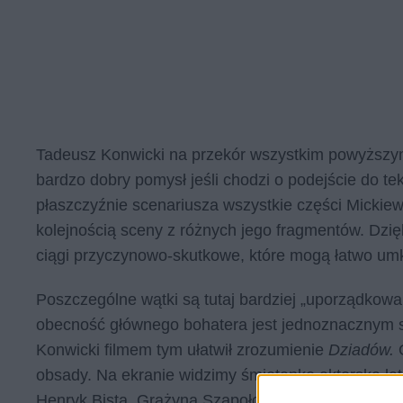
Tadeusz Konwicki na przekór wszystkim powyższym
bardzo dobry pomysł jeśli chodzi o podejście do 
płaszczyźnie scenariusza wszystkie części Mickie
kolejnością sceny z różnych jego fragmentów. Dzi
ciągi przyczynowo-skutkowe, które mogą łatwo umk
Poszczególne wątki są tutaj bardziej „uporządkowa
obecność głównego bohatera jest jednoznacznym s
Konwicki filmem tym ułatwił zrozumienie
Dziadów.
obsady. Na ekranie widzimy śmietankę aktorską la
Henryk Bista, Grażyna Szapołowska czy młody Art