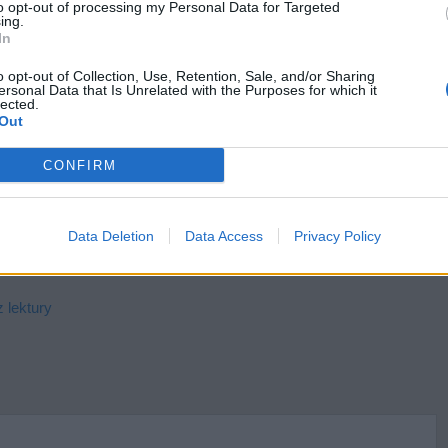
to opt-out of processing my Personal Data for Targeted
ama Mickiewicza
ing.
In
krzydła. W pracy odwołaj się do wybranej lektury
o i wybranych kontekstów.
o opt-out of Collection, Use, Retention, Sale, and/or Sharing
ersonal Data that Is Unrelated with the Purposes for which it
rac­kich. Omów za­gad­nie­nie na pod­sta­wie We­se­la
lected.
Out
po­wie­dzi uwzględ­nij rów­nież wy­bra­ny kon­tekst.
ze literackim. Omów zagadnienie na podstawie
CONFIRM
 swojej odpowiedzi uwzględnij również wybrany
Data Deletion
Data Access
Privacy Policy
 lektury