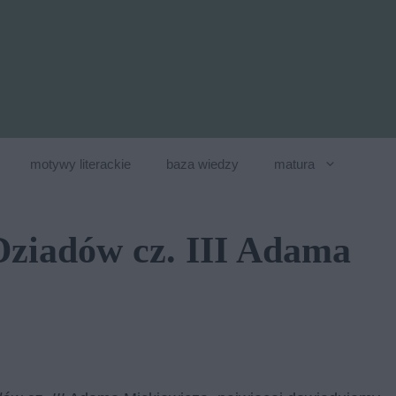
motywy literackie
baza wiedzy
matura
 Dziadów cz. III Adama