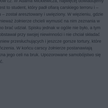
dów cz.
III
Adama Mickiewicza, najwięcej dowiadujemy
 to student, który padł ofiarą carskiego terroru i –
 został aresztowany i uwięziony. W więzieniu, gdzie
nieważ żołnierze chcieli wymusić na nim zeznania w
o brać udział. Spisku jednak w ogóle nie było, a tym
obstawał przy swojej niewinności i nie chciał składać
ew przesłuchujących i jeszcze gorsze tortury, które
ńczenia. W końcu carscy żołnierze postanawiają
okna jego celi na bruk. Upozorowane samobójstwo się
yć.