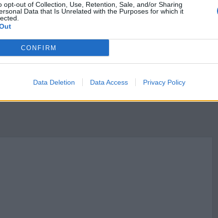
o opt-out of Collection, Use, Retention, Sale, and/or Sharing
ackim. Omów zagadnienie na podstawie Dziadów
ersonal Data that Is Unrelated with the Purposes for which it
lected.
odpowiedzi uwzględnij również wybrany kontekst.
Out
hów
CONFIRM
Data Deletion
Data Access
Privacy Policy
 prometejskiej w odwołaniu do mitologii i romantyzmu polskiego