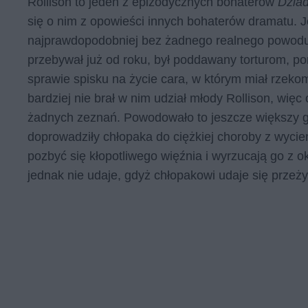
Rollison to jeden z epizodycznych bohaterów
Dzia
się o nim z opowieści innych bohaterów dramatu. Jest
najprawdopodobniej bez żadnego realnego powodu –
przebywał już od roku, był poddawany torturom, po
sprawie spisku na życie cara, w którym miał rzekom
bardziej nie brał w nim udział młody Rollison, więc 
żadnych zeznań. Powodowało to jeszcze większy gni
doprowadziły chłopaka do ciężkiej choroby z wycie
pozbyć się kłopotliwego więźnia i wyrzucają go z 
jednak nie udaje, gdyż chłopakowi udaje się przeż