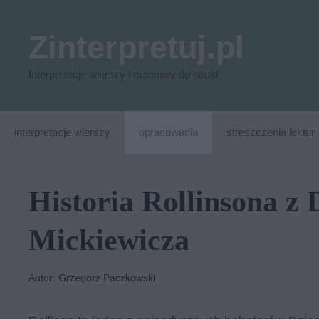
Przejdź
do
Zinterpretuj.pl
treści
Interpretacje wierszy i materiały do nauki
interpretacje wierszy
opracowania
streszczenia lektur
Historia Rollinsona z
Mickiewicza
Autor: Grzegorz Paczkowski