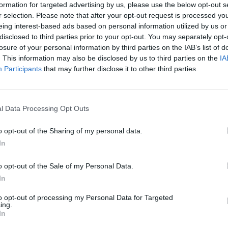
kobiecie groziła głodowa śmierć w zupełnym
formation for targeted advertising by us, please use the below opt-out s
enatora, by wypuścił jej syna na wolność, bo ten jest
r selection. Please note that after your opt-out request is processed y
eing interest-based ads based on personal information utilized by us or
icowość, ponieważ mówi kobiecie, że uwolni jej syna,
disclosed to third parties prior to your opt-out. You may separately opt-
sceny, ale po kryjomu każe uwięzić również ją samą.
losure of your personal information by third parties on the IAB’s list of
ona jest dla niej straszliwym ciosem.
. This information may also be disclosed by us to third parties on the
IA
Participants
that may further disclose it to other third parties.
sakralnych, a panią Rollisonową i Rollisona, jako
e uwięziony przez oprawców dręczących jego naród,
l Data Processing Opt Outs
u udaje mu się jednak przeżyć. Jego matka wstawia
ń i łez, by tylko pomóc swojemu synowi. Taka często
o opt-out of the Sharing of my personal data.
emu odczytywaniu całości dzieła Adama Mickiewicza.
In
o opt-out of the Sale of my Personal Data.
In
waż problem i uzasadnij swoje zdanie, odwołując
to opt-out of processing my Personal Data for Targeted
ing.
II, do całego utworu Adama Mickiewicza oraz do
In