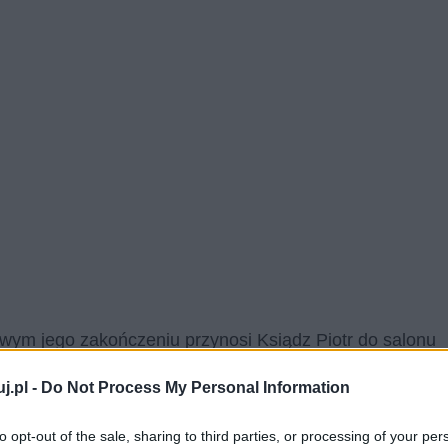
iwym jego zakończeniu przynosi Ksiądz Piotr do salonu
kazuje się, że kobieta codziennie odwiedzała carskiego
j.pl -
Do Not Process My Personal Information
ył bowiem jedynym żywicielem dwuosobowej rodziny.
ał się matką, starą, schorowaną i niewidomą kobietą.
to opt-out of the sale, sharing to third parties, or processing of your per