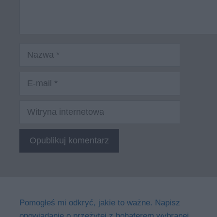
Nazwa
E-
mail
Witryna
internetowa
Pomogłeś mi odkryć, jakie to ważne. Napisz
opowiadanie o przeżytej z bohaterem wybranej