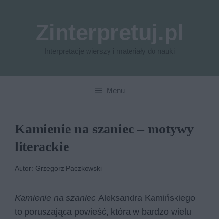
Przejdź
do
Zinterpretuj.pl
treści
Interpretacje wierszy i materiały do nauki
Menu
Kamienie na szaniec – motywy
literackie
Autor: Grzegorz Paczkowski
Kamienie na szaniec
Aleksandra Kamińskiego
to poruszająca powieść, która w bardzo wielu