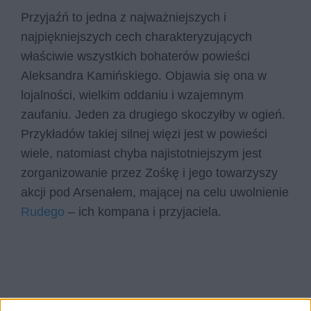
Przyjaźń to jedna z najważniejszych i
najpiękniejszych cech charakteryzujących
właściwie wszystkich bohaterów powieści
Aleksandra Kamińskiego. Objawia się ona w
lojalności, wielkim oddaniu i wzajemnym
zaufaniu. Jeden za drugiego skoczyłby w ogień.
Przykładów takiej silnej więzi jest w powieści
wiele, natomiast chyba najistotniejszym jest
zorganizowanie przez Zośkę i jego towarzyszy
akcji pod Arsenałem, mającej na celu uwolnienie
Rudego
– ich kompana i przyjaciela.