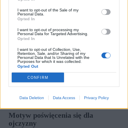
szlachetnych uczuć romantycznych, a jednak
I want to opt-out of the Sale of my
okazuje się, że miłość nie pyta nikogo o dobry
Personal Data.
Opted In
moment, kiedy chce wejść w jego życie.
W
Kamieniach na szaniec
przykładem takiej
I want to opt-out of processing my
Personal Data for Targeted Advertising.
sytuacji jest związek Alka i jego narzeczonej,
Opted In
Basi. Jest to związek bardzo młodzieńczy, pełen
I want to opt-out of Collection, Use,
młodzieńczej żarliwości i romantyzmu, choć
Retention, Sale, and/or Sharing of my
Personal Data that Is Unrelated with the
wyczuwa się, że prowadzony jest w cieniu
Purposes for which it was collected.
Opted Out
ciągłego okupacyjnego niebezpieczeństwa. Ich
uczucie okazuje się jednak bardzo trwałe,
CONFIRM
ponieważ Basia jest z
Alkiem
aż do jego śmierci,
a w ostatnich chwilach nie odstępuje od łóżka
Data Deletion
Data Access
Privacy Policy
ukochanego na krok.
Motyw poświęcenia się dla
ojczyzny