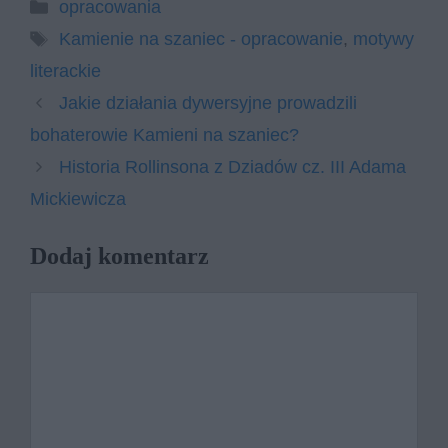
Kategorie
opracowania
Tagi
Kamienie na szaniec - opracowanie
,
motywy
literackie
Jakie działania dywersyjne prowadzili
bohaterowie Kamieni na szaniec?
Historia Rollinsona z Dziadów cz. III Adama
Mickiewicza
Dodaj komentarz
Komentarz