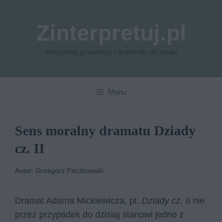
Przejdź
do
Zinterpretuj.pl
treści
Interpretacje wierszy i materiały do nauki
Menu
Sens moralny dramatu Dziady
cz. II
Autor: Grzegorz Paczkowski
Dramat Adama Mickiewicza, pt.
Dziady cz. II
nie
przez przypadek do dzisiaj stanowi jedno z