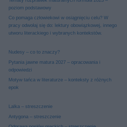
Tematy rozprawek maturalnych formuła 2023 –
poziom podstawowy
Co pomaga człowiekowi w osiągnięciu celu? W
pracy odwołaj się do: lektury obowiązkowej, innego
utworu literackiego i wybranych kontekstów.
Nudesy – co to znaczy?
Pytania jawne matura 2027 – opracowania i
odpowiedzi
Motyw tańca w literaturze – konteksty z różnych
epok
Lalka – streszczenie
Antygona – streszczenie
Odprawa posłów greckich – streszczenie