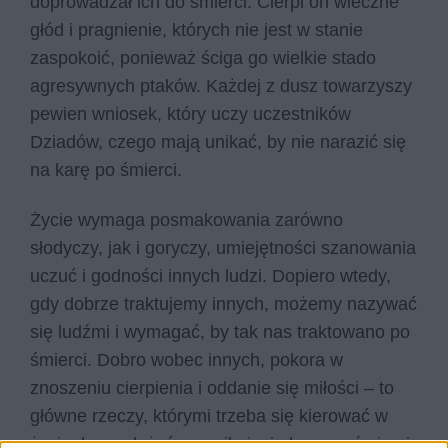
doprowadzał ich do śmierci. Cierpi on wieczne
głód i pragnienie, których nie jest w stanie
zaspokoić, ponieważ ściga go wielkie stado
agresywnych ptaków. Każdej z dusz towarzyszy
pewien wniosek, który uczy uczestników
Dziadów, czego mają unikać, by nie narazić się
na karę po śmierci.
Życie wymaga posmakowania zarówno
słodyczy, jak i goryczy, umiejętności szanowania
uczuć i godności innych ludzi. Dopiero wtedy,
gdy dobrze traktujemy innych, możemy nazywać
się ludźmi i wymagać, by tak nas traktowano po
śmierci. Dobro wobec innych, pokora w
znoszeniu cierpienia i oddanie się miłości – to
główne rzeczy, którymi trzeba się kierować w
życiu, by zasłużyć na uniknięcie kary po śmierci.