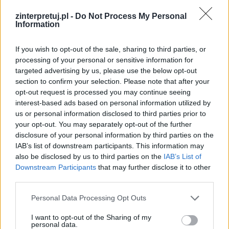
Tak jest według
Dziadów cz. II
Adama
zinterpretuj.pl -
Do Not Process My Personal
Information
Mickiewicza i duchów, które zostały w nich
przedstawione.
If you wish to opt-out of the sale, sharing to third parties, or
processing of your personal or sensitive information for
Czytaj także:
targeted advertising by us, please use the below opt-out
Zjawy w Dziadach – charakterystyka,
section to confirm your selection. Please note that after your
opt-out request is processed you may continue seeing
przewinienia i nauka moralna
interest-based ads based on personal information utilized by
Wesele i Dziady cz. II – porównanie
us or personal information disclosed to third parties prior to
Czy duchy wywołane przez
your opt-out. You may separately opt-out of the further
disclosure of your personal information by third parties on the
Mickiewicza (Dziady cz. II) i Dickensa
IAB’s list of downstream participants. This information may
(Opowieść wigilijna) mogą wzbudzić
also be disclosed by us to third parties on the
IAB’s List of
refleksje we współczesnym
Downstream Participants
that may further disclose it to other
third parties.
nastolatku?
Ludowość jako element
Personal Data Processing Opt Outs
romantycznego światopoglądu
I want to opt-out of the Sharing of my
personal data.