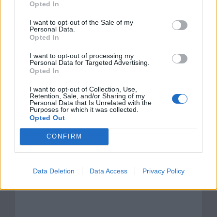
Opted In
Kategorie
opracowania
I want to opt-out of the Sale of my
Tagi
Dziady cz. II - opracowanie
Personal Data.
Opted In
Wesele i Dziady cz. II – porównanie
I want to opt-out of processing my
Czy duchy wywołane przez Mickiewicza
Personal Data for Targeted Advertising.
Opted In
(Dziady cz. II) i Dickensa (Opowieść wigilijna)
I want to opt-out of Collection, Use,
mogą wzbudzić refleksje we współczesnym
Retention, Sale, and/or Sharing of my
Personal Data that Is Unrelated with the
nastolatku?
Purposes for which it was collected.
Opted Out
Dodaj komentarz
CONFIRM
Komentarz
Data Deletion
Data Access
Privacy Policy