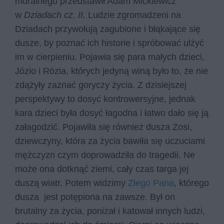
moralnego przedstawił Adam Mickiewicz
w
Dziadach cz. II.
Ludzie zgromadzeni na
Dziadach przywołują zagubione i błąkające się
dusze, by poznać ich historie i spróbować ulżyć
im w cierpieniu. Pojawia się para małych dzieci,
Józio i Rózia, których jedyną winą było to, że nie
zdążyły zaznać goryczy życia. Z dzisiejszej
perspektywy to dosyć kontrowersyjne, jednak
kara dzieci była dosyć łagodna i łatwo dało się ją
załagodzić. Pojawiła się również dusza Zosi,
dziewczyny, która za życia bawiła się uczuciami
mężczyzn czym doprowadziła do tragedii. Ne
może ona dotknąć ziemi, cały czas targa jej
duszą wiatr. Potem widzimy
Złego Pana
, którego
dusza jest potępiona na zawsze. Był on
brutalny za życia, poniżał i katował innych ludzi,