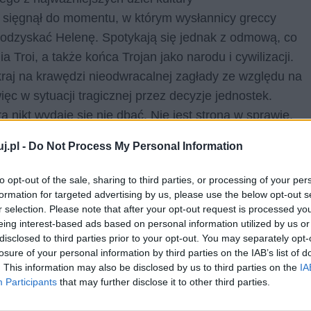
sięgnął do momentu, w którym wysłannicy greccy
 odzyskać Helenę. Spotykają się jednak z odmową, co
 Troi, a także końca Trojan jako narodu i cywilizacji.
kraj na krawędzi nieodwracalnej zagłady ze względu na
ęc w sytuacji tragicznej przez decyzje jednostek.
ą nikt wydaje się nie dbać. Nie jest stroną w sprawie,
o który można negocjować, który można kraść, oddawać,
j.pl -
Do Not Process My Personal Information
taje się więc w pewien sposób skorelowany z dramatem
to opt-out of the sale, sharing to third parties, or processing of your per
formation for targeted advertising by us, please use the below opt-out s
m zbiorowości widać również w
Dżumie
Alberta
r selection. Please note that after your opt-out request is processed y
eing interest-based ads based on personal information utilized by us or
ny przez tytułową zarazę. Mieszkańcy zostają odcięci
disclosed to third parties prior to your opt-out. You may separately opt-
m niebezpieczeństwem, co w pewien sposób przypomina
losure of your personal information by third parties on the IAB’s list of
y jednostek.
Rajmond Rambert
został uziemiony w
. This information may also be disclosed by us to third parties on the
IA
Participants
that may further disclose it to other third parties.
bowo, a tęsknota za ukochaną skłania go do
z Oranu. Cottard, ścigany przestępca, świetnie czuje