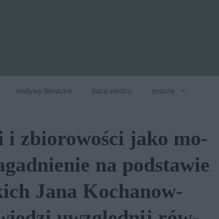
motywy literackie
baza wiedzy
matura
ki i zbio­ro­wo­ści jako mo­
­gad­nie­nie na pod­sta­wie
­kich Jana Ko­cha­now­
­wie­dzi uwzględ­nij rów­