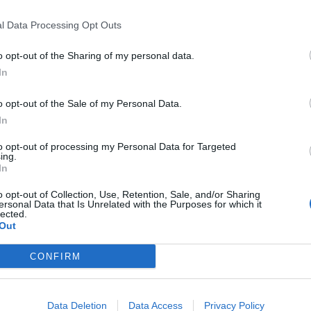
ły, gdy sytuacja wraca do normy. Bernard Rieux naraża
l Data Processing Opt Outs
ch ludzi. Społeczność Oranu cierpi jako całość, lecz
obliczu tragedii.
o opt-out of the Sharing of my personal data.
In
eśmy, ile jesteśmy warci i jakie wartości cenimy
o opt-out of the Sale of my Personal Data.
ałych społeczeństw, czy narodów. Niekiedy dramat
In
iorowości, lub odwrotnie. Nieodmiennie jest to bardzo
y nie zostanie wyczerpany, tak jak nigdy nie
to opt-out of processing my Personal Data for Targeted
ing.
 co istnieje cierpienie i czy rzeczywiście ma ono
In
tem naszych błędów, lub ogólnego chaosu, jakim jest
o opt-out of Collection, Use, Retention, Sale, and/or Sharing
ersonal Data that Is Unrelated with the Purposes for which it
lected.
Out
a sensu utworu? Omów zagadnienie na podstawie
CONFIRM
dzi uwzględnij również wybrany kontekst.
 zagrożenia. Omów zagadnienie na podstawie
Data Deletion
Data Access
Privacy Policy