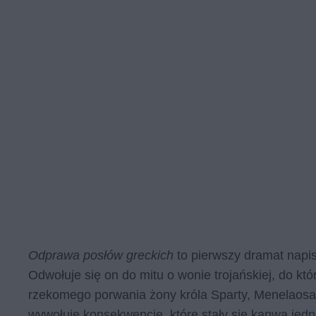
Odprawa posłów greckich
to pierwszy dramat napi
Odwołuje się on do mitu o wonie trojańskiej, do kt
rzekomego porwania żony króla Sparty, Menelaosa, 
wywołuje konsekwencje, które stały się kanwą jedn