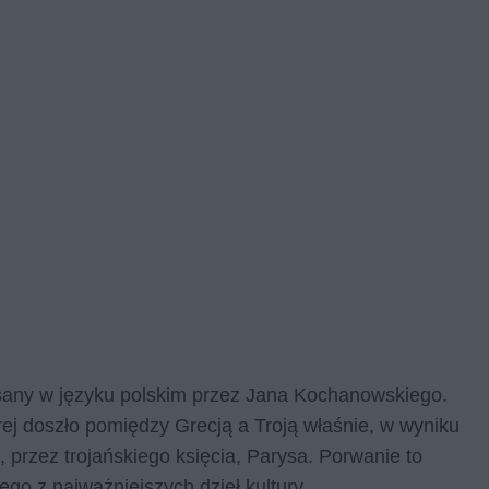
sany w języku polskim przez Jana Kochanowskiego.
órej doszło pomiędzy Grecją a Troją właśnie, w wyniku
przez trojańskiego księcia, Parysa. Porwanie to
ego z najważniejszych dzieł kultury