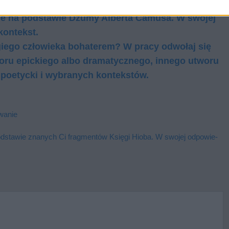
iedzi uwzględnij również wybrany kontekst.
ie na pod­sta­wie Dżu­my Al­ber­ta Ca­mu­sa. W swo­jej
kon­tekst.
giego człowieka bohaterem? W pra­cy od­wo­łaj się
o­ru epic­kie­go albo dra­ma­tycz­ne­go, in­ne­go utwo­ru
po­etyc­ki i wy­bra­nych kon­tek­stów.
wanie
sta­wie zna­nych Ci frag­men­tów Księ­gi Hio­ba. W swo­jej od­po­wie­