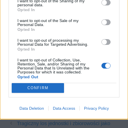
I want to opt-out of the Sharing of my
personal data.
również wybrany kontekst.
Opted In
Człowiek wobec cierpienia i śmierci.
I want to opt-out of the Sale of my
Omów zagadnienie na podstawie
Personal Data.
Opted In
Dżumy Alberta Camusa. W swojej
odpowiedzi uwzględnij również
I want to opt-out of processing my
Personal Data for Targeted Advertising.
wybrany kontekst.
Opted In
Jaki jest los dobroczyńców ludzkości?
I want to opt-out of Collection, Use,
Omów zagadnienie na podstawie
Retention, Sale, and/or Sharing of my
Personal Data that Is Unrelated with the
Mitologii Jana Parandowskiego. W
Purposes for which it was collected.
Opted Out
swojej odpowiedzi uwzględnij również
wybrany kontekst.
CONFIRM
Kategorie
matura z języka polskiego
,
opracowania
Data Deletion
Data Access
Privacy Policy
Tagi
Biblia - opracowanie
,
Treny - opracowanie
Tra­gicz­ny los jed­nost­ki i zbio­ro­wo­ści jako