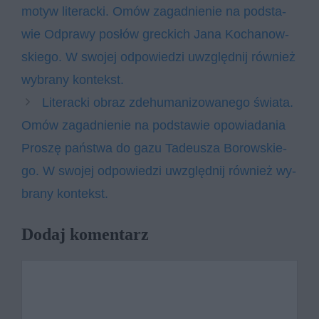
mo­tyw li­te­rac­ki. Omów za­gad­nie­nie na pod­sta­
wie Od­pra­wy po­słów grec­kich Jana Ko­cha­now­
skie­go. W swo­jej od­po­wie­dzi uwzględ­nij rów­nież
wy­bra­ny kon­tekst.
Li­te­rac­ki ob­raz zde­hu­ma­ni­zo­wa­ne­go świa­ta.
Omów za­gad­nie­nie na pod­sta­wie opo­wia­da­nia
Pro­szę pań­stwa do gazu Ta­de­usza Bo­row­skie­
go. W swo­jej od­po­wie­dzi uwzględ­nij rów­nież wy­
bra­ny kon­tekst.
Dodaj komentarz
Komentarz