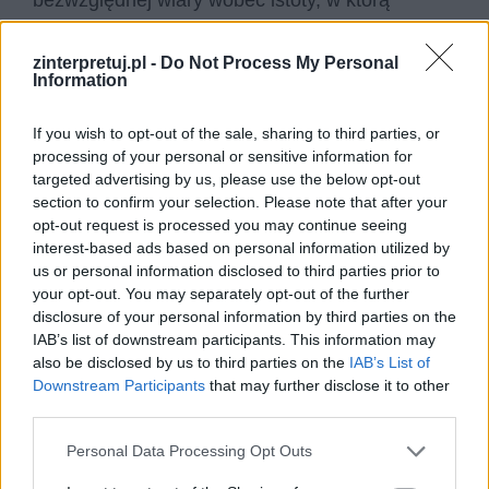
bezwzględnej wiary wobec istoty, w którą
jedynie się wierzy, której istnienia nigdy nie
będzie się w stu procentach pewnym. Jednak,
zinterpretuj.pl -
Do Not Process My Personal
Information
jak śpiewa wokalista popularnego zespołu:
„Trudno nie wierzyć w nic”. Chociaż wiara nieraz
If you wish to opt-out of the sale, sharing to third parties, or
potrafi przynieść nam znacznie więcej
processing of your personal or sensitive information for
targeted advertising by us, please use the below opt-out
życiowych dylematów i wątpliwości, niż prostych
section to confirm your selection. Please note that after your
i jasnych odpowiedzi na pytania, które nas w
opt-out request is processed you may continue seeing
życiu dręczą.
interest-based ads based on personal information utilized by
us or personal information disclosed to third parties prior to
your opt-out. You may separately opt-out of the further
Czytaj także:
disclosure of your personal information by third parties on the
Motyw snu w literaturze – konteksty z
IAB’s list of downstream participants. This information may
różnych epok
also be disclosed by us to third parties on the
IAB’s List of
Downstream Participants
that may further disclose it to other
Relacje między rodzicami a dziećmi.
third parties.
Omów zagadnienie na podstawie
„Przedwiośnia” Stefana Żeromskiego.
Personal Data Processing Opt Outs
W swojej odpowiedzi uwzględnij