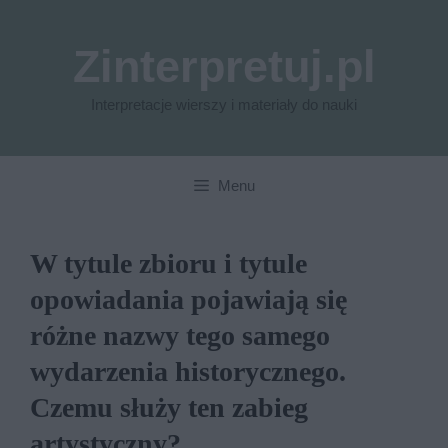
Przejdź
do
Zinterpretuj.pl
treści
Interpretacje wierszy i materiały do nauki
Menu
W tytule zbioru i tytule
opowiadania pojawiają się
różne nazwy tego samego
wydarzenia historycznego.
Czemu służy ten zabieg
artystyczny?