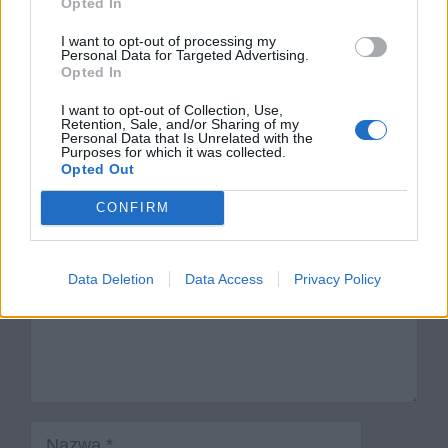
Opted In
Kogo lub co może symbolizować staruszka?
Uzasadnij odpowiedź, podając przykłady takich
I want to opt-out of processing my
Personal Data for Targeted Advertising.
postaci z innych tekstów kultury.
Opted In
I want to opt-out of Collection, Use,
Retention, Sale, and/or Sharing of my
Dodaj komentarz
Personal Data that Is Unrelated with the
Purposes for which it was collected.
Opted Out
Komentarz
CONFIRM
Data Deletion
Data Access
Privacy Policy
Nazwa