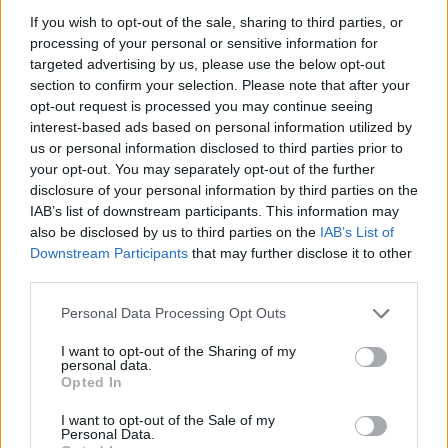
Uzasadnij odpowiedź, podając
If you wish to opt-out of the sale, sharing to third parties, or
processing of your personal or sensitive information for
przykłady takich postaci z innych
targeted advertising by us, please use the below opt-out
tekstów kultury.
section to confirm your selection. Please note that after your
Raport o stanie wojennym –
opt-out request is processed you may continue seeing
interest-based ads based on personal information utilized by
interpretacja tytułu
us or personal information disclosed to third parties prior to
your opt-out. You may separately opt-out of the further
disclosure of your personal information by third parties on the
Kategorie
opracowania
IAB’s list of downstream participants. This information may
Tagi
Raport o stanie wojennym - opracowanie
also be disclosed by us to third parties on the
IAB’s List of
Downstream Participants
that may further disclose it to other
Dlaczego opowiadanie Stan wojny jest
third parties.
tekstem otwierającym zbiór opowiadań Marka
Personal Data Processing Opt Outs
Nowakowskiego?
I want to opt-out of the Sharing of my
Przedstaw charakterystykę starszej kobiety.
personal data.
Opted In
Zwróć uwagę na jej wygląd i zachowanie. Jakie
I want to opt-out of the Sale of my
cechy osobowości bohaterki sugeruje ten opis?
Personal Data.