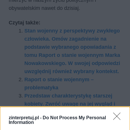
mierzyć w naszym życiu politycznym i
obywatelskim nawet do dzisiaj.
Czytaj także:
Stan wojenny z perspektywy zwykłego
człowieka. Omów zagadnienie na
podstawie wybranego opowiadania z
tomu Raport o stanie wojennym Marka
Nowakowskiego. W swojej odpowiedzi
uwzględnij również wybrany kontekst.
Raport o stanie wojennym –
problematyka
Przedstaw charakterystykę starszej
kobiety. Zwróć uwagę na jej wygląd i
zachowanie. Jakie cechy osobowości
zinterpretuj.pl -
Do Not Process My Personal
bohaterki sugeruje ten opis? Kogo lub
Information
co może symbolizować staruszka?