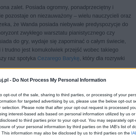
ona zalet. Posiada ogromny, ponadprzeciętny i
Nie pozostaje on niezauważony – wielu nauczycieli oraz
orzeka, że Wanda posiada niebywałe predyspozycje do
horyzont zwykłego warsztatu pianistycznego czy
ada do gry, wydaje się zapominać o całym świecie,
 i trudno jest komukolwiek przejść wobec takiego
wszy raz spotyka
Cezarego Barykę
, który dla rozrywki
j.pl -
Do Not Process My Personal Information
kazuje, nie do końca zdrowym umyśle, od razu
yt wielkiej szansy na powodzenie, zwłaszcza, że młody
to opt-out of the sale, sharing to third parties, or processing of your per
zach innych dam dworu. Wówczas niegroźne dotąd
formation for targeted advertising by us, please use the below opt-out s
two i postanawia pozbyć się najgroźniejszej – jej
r selection. Please note that after your opt-out request is processed y
eing interest-based ads based on personal information utilized by us or
zęścia z Cezarym –
Karoliny Szarłatowiczówny
.
disclosed to third parties prior to your opt-out. You may separately opt-
 ta, nieświadoma pułapki, wypija. Doświadcza bardzo
losure of your personal information by third parties on the IAB’s list of
ach. Wanda jednak nie ponosi żadnych konsekwencji,
. This information may also be disclosed by us to third parties on the
IA