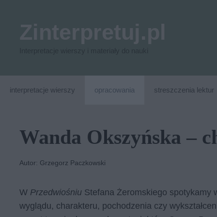
Przejdź
do
Zinterpretuj.pl
treści
Interpretacje wierszy i materiały do nauki
interpretacje wierszy
opracowania
streszczenia lektur
Wanda Okszyńska – ch
Autor: Grzegorz Paczkowski
W
Przedwiośniu
Stefana Żeromskiego spotykamy w
wyglądu, charakteru, pochodzenia czy wykształcenia