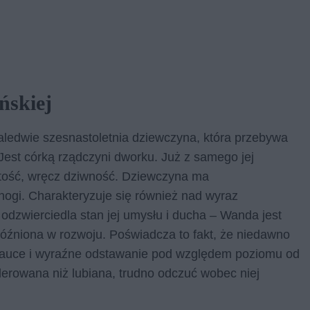
ńskiej
zaledwie szesnastoletnia dziewczyna, która przebywa
Jest córką rządczyni dworku. Już z samego jej
itość, wręcz dziwność. Dziewczyna ma
z nogi. Charakteryzuje się również nad wyraz
odzwierciedla stan jej umysłu i ducha – Wanda jest
źniona w rozwoju. Poświadcza to fakt, że niedawno
nauce i wyraźne odstawanie pod względem poziomu od
olerowana niż lubiana, trudno odczuć wobec niej