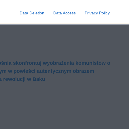
Data Deletion
Data Access
Privacy Policy
ośnia skonfrontuj wyobrażenia komunistów o
nym w powieści autentycznym obrazem
ia rewolucji w Baku