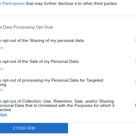
Participants
that may further disclose it to other third parties.
howuje tę wiedzę dla siebie – nie posiada przeciwko
l Data Processing Opt Outs
tywna. Jest osobą chorą, która nie uzyskawszy
zaleństwie, a chorobliwe zafascynowanie Cezarym
o opt-out of the Sharing of my personal data.
twa. Trudno ją oceniać, ponieważ trudno w ogóle
In
świadomie, a na ile był to efekt zamroczenia jej
o opt-out of the Sale of my Personal Data.
 cierpieć.
In
to opt-out of processing my Personal Data for Targeted
ing.
In
o opt-out of Collection, Use, Retention, Sale, and/or Sharing
ersonal Data that Is Unrelated with the Purposes for which it
lected.
Out
CONFIRM