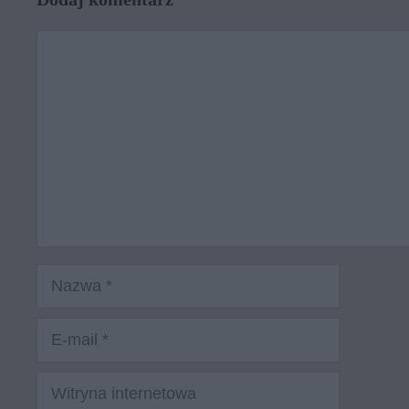
Komentarz
Nazwa
E-
mail
Witryna
internetowa