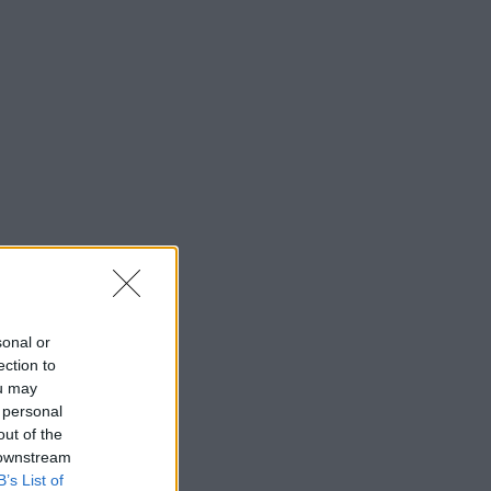
sonal or
ection to
ou may
 personal
out of the
 downstream
B’s List of