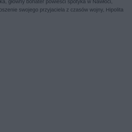
ka, główny bohater powieści spotyka w Nawłoci,
oszenie swojego przyjaciela z czasów wojny, Hipolita