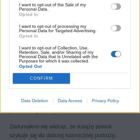
nawet, co mógłby z nim uczynić.
I want to opt-out of the Sale of my
Personal Data.
Opted In
– Książę, widziałeś tyle miejsc i poznałeś tylu
I want to opt-out of processing my
ludzi, jesteś na pewno bardzo mądrym
Personal Data for Targeted Advertising.
człowiekiem. Przyznam się szczerze, że ja nie
Opted In
zawsze wiem, jak powinno się żyć. Czy mógłbyś
I want to opt-out of Collection, Use,
Retention, Sale, and/or Sharing of my
udzielić mi jakiejś rady, która mi pomoże?
Personal Data that Is Unrelated with the
Purposes for which it was collected.
Opted Out
Książę zatrzymał się i spojrzał na mnie.
CONFIRM
– Nie ma uniwersalnych rad, które pomogą ci
żyć. Pamiętaj tylko, że dużo łatwiej będzie ci
Data Deletion
Data Access
Privacy Policy
znieść trudne momenty, jeśli będziesz miał
prawdziwego przyjaciela obok siebie.
Zadumałem się widząc, że Książę powoli
szykuje się do dalszej kosmicznej podróży.