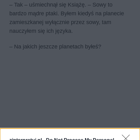
– Tak – uśmiechnął się Książę. – Sowy to
bardzo mądre ptaki. Byłem kiedyś na planecie
zamieszkanej wyłącznie przez sowy, tam
nauczyłem się ich języka.
– Na jakich jeszcze planetach byłeś?