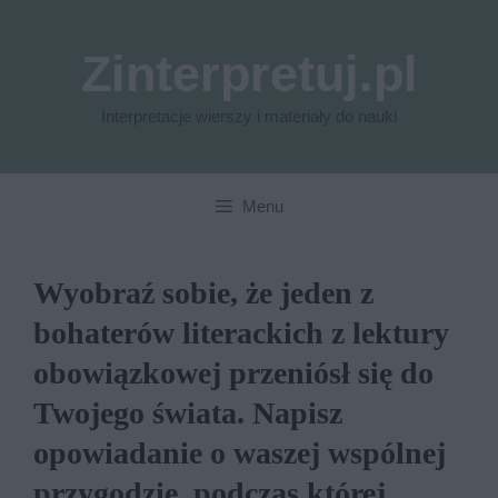
Przejdź
do
Zinterpretuj.pl
treści
Interpretacje wierszy i materiały do nauki
Menu
Wyobraź sobie, że jeden z
bohaterów literackich z lektury
obowiązkowej przeniósł się do
Twojego świata. Napisz
opowiadanie o waszej wspólnej
przygodzie, podczas której