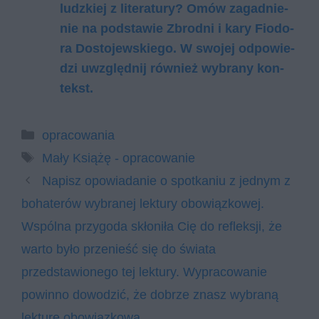
ludz­kiej z li­te­ra­tu­ry? Omów za­gad­nie­
nie na pod­sta­wie Zbrod­ni i kary Fio­do­
ra Do­sto­jew­skie­go. W swo­jej od­po­wie­
dzi uwzględ­nij rów­nież wy­bra­ny kon­
tekst.
Kategorie
opracowania
Tagi
Mały Książę - opracowanie
Napisz opowiadanie o spotkaniu z jednym z
bohaterów wybranej lektury obowiązkowej.
Wspólna przygoda skłoniła Cię do refleksji, że
warto było przenieść się do świata
przedstawionego tej lektury. Wypracowanie
powinno dowodzić, że dobrze znasz wybraną
lekturę obowiązkową