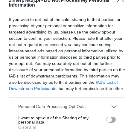
zinterpretuj.pl -
Do Not Process My Personal
Information
If you wish to opt-out of the sale, sharing to third parties, or
processing of your personal or sensitive information for
targeted advertising by us, please use the below opt-out
section to confirm your selection. Please note that after your
opt-out request is processed you may continue seeing
interest-based ads based on personal information utilized by
us or personal information disclosed to third parties prior to
– Byłem na planecie, na której spotkałem Króla
your opt-out. You may separately opt-out of the further
niemającego żadnych poddanych. Wyobraź
disclosure of your personal information by third parties on the
IAB’s list of downstream participants. This information may
sobie, że sądził on, że wydaje rozkazy słońcu,
also be disclosed by us to third parties on the
IAB’s List of
by wschodziło i zachodziło każdego dnia. Innym
Downstream Participants
that may further disclose it to other
razem trafiłem na planetę Pijaka. To był bardzo
third parties.
smutny człowiek, który tkwił w szponach nałogu
Personal Data Processing Opt Outs
po same uszy. Ciekawa była też planeta
I want to opt-out of the Sharing of my
bankiera – był on tak zakochany w bogactwie,
personal data.
Opted In
że wciąż zliczał swój majątek, nie wiedząc