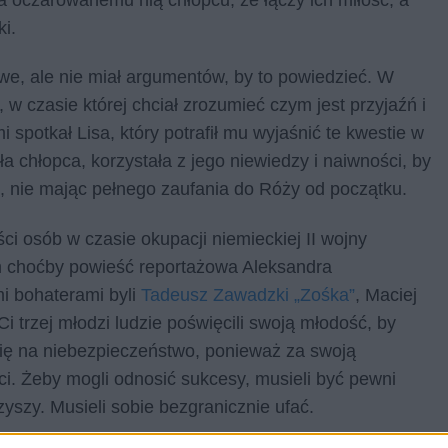
ki.
ciwe, ale nie miał argumentów, by to powiedzieć. W
w czasie której chciał zrozumieć czym jest przyjaźń i
i spotkał Lisa, który potrafił mu wyjaśnić te kwestie w
 chłopca, korzystała z jego niewiedzy i naiwności, by
ę, nie mając pełnego zaufania do Róży od początku.
ci osób w czasie okupacji niemieckiej II wojny
ym choćby powieść reportażowa Aleksandra
i bohaterami byli
Tadeusz Zawadzki „Zośka”
, Maciej
i trzej młodzi ludzie poświęcili swoją młodość, by
się na niebezpieczeństwo, ponieważ za swoją
ci. Żeby mogli odnosić sukcesy, musieli być pewni
yszy. Musieli sobie bezgranicznie ufać.