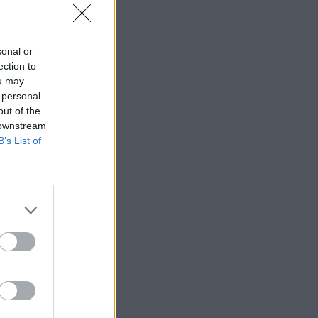
sonal or
ection to
ou may
 personal
out of the
 downstream
B’s List of