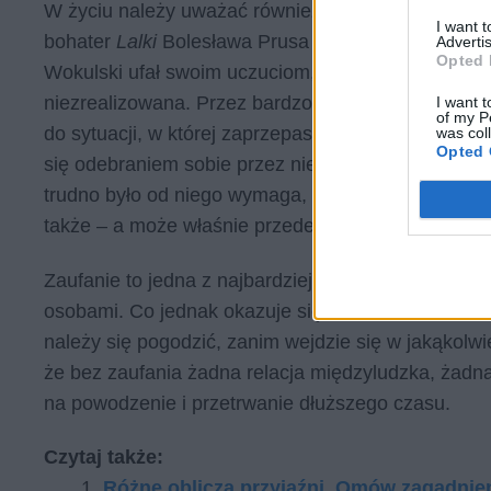
W życiu należy uważać również na przesadne zauf
I want 
bohater
Lalki
Bolesława Prusa darzył Izabelę Łęcką,
Advertis
Opted 
Wokulski ufał swoim uczuciom,myśląc za pewne, że
niezrealizowana. Przez bardzo długi czas postępow
I want t
of my P
do sytuacji, w której zaprzepaszczenie nadziei na 
was col
Opted 
się odebraniem sobie przez niego życia. Od tamtej 
trudno było od niego wymaga, że jeszcze kiedykolwi
także – a może właśnie przede wszystkim – włas
Zaufanie to jedna z najbardziej podstawowych rzecz
osobami. Co jednak okazuje się równie ważne, ufa
należy się pogodzić, zanim wejdzie się w jakąkolwi
że bez zaufania żadna relacja międzyludzka, żadn
na powodzenie i przetrwanie dłuższego czasu.
Czytaj także:
Róż­ne ob­li­cza przy­jaź­ni. Omów za­gad­nie­