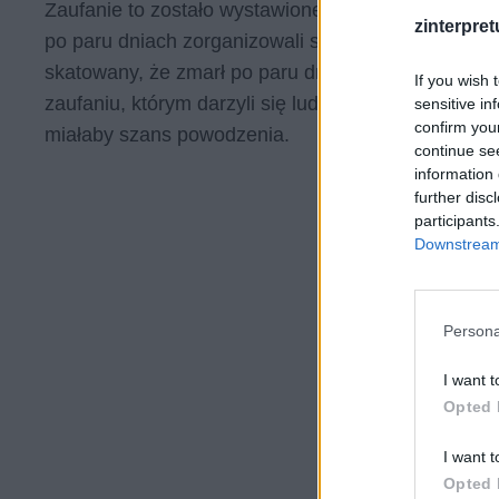
Zaufanie to zostało wystawione na próbę, gdy „
Rud
zinterpretu
po paru dniach zorganizowali słynną „Akcję pod Arsen
skatowany, że zmarł po paru dniach. Postawa boh
If you wish 
zaufaniu, którym darzyli się ludzie, którym przyświ
sensitive in
confirm you
miałaby szans powodzenia.
continue se
information 
further disc
participants
Downstream 
Persona
I want t
Opted 
I want t
Opted 