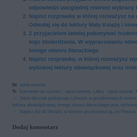
od­po­wie­dzi uwzględ­nij rów­nież wy­bra­ny 
Napisz rozprawkę w której rozważysz na
Odwołaj się do lektury Mały Książę i inne
Z przyjacielem łatwiej pokonywać trudnoś
tego stwierdzenia. W wypracowaniu odwoł
innego utworu literackiego
Napisz rozprawkę, w której rozważysz w
wybranej lektury obowiązkowej oraz inne
Kategorie
opracowania
Tagi
Kamienie na szaniec - opracowanie
,
Lalka - opracowanie
,
Ja­kie de­cy­zje po­dej­mu­je czło­wiek w prze­ło­mo­wych mo­men
lek­tu­ry obo­wiąz­ko­wej, in­ne­go utwo­ru li­te­rac­kie­go oraz wy­bra­
Napisz list do Wróżki, w którym przekonasz ją, że Pinokio 
Dodaj komentarz