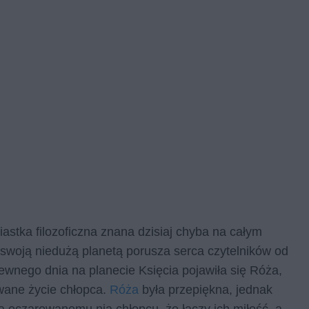
astka filozoficzna znana dzisiaj chyba na całym
 swoją niedużą planetą porusza serca czytelników od
ewnego dnia na planecie Księcia pojawiła się Róża,
wane życie chłopca.
Róża
była przepiękna, jednak
 oczarowanemu nią chłopcu, że łączy ich miłość, a