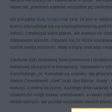
skoro tak, powinien spełniać wszystkie jej zachcian
Od początku
Mały Książę
nie czuł, że jest to właś
końcu zdecydował się na międzyplanetarną podróż, 
miłość. Odwiedzał wiele planet, ale dopiero na Ziem
odpowiedni sposób. Okazało się,że Róża oszukiwała
karmić swoją próżność. Mały Książę miał więc rac
Zaufanie było podstawą funkcjonowania i działalnoś
światowej służących w konspiracji. Opowiada o t
Kamińskiego, pt.
Kamienie na szaniec.
Jej głównym
Aleksy Dawidowski „Alek” oraz Jan Bytnar „Rudy”. C
walczyć o wolną ojczyznę. Każdego dnia narażali 
działalność mogli zostać aresztowani, a nawet zabi
siebie samych, ale przede wszystkim swoich towarz