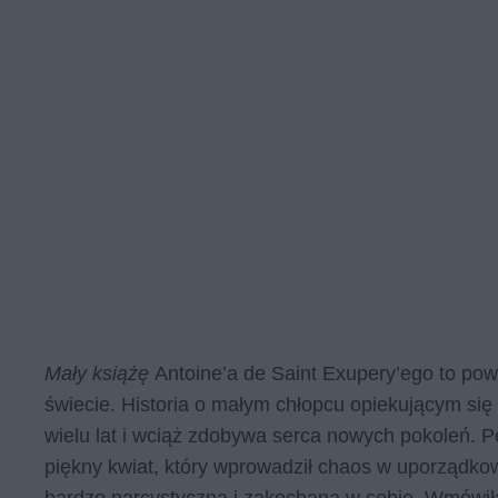
Mały książę
Antoine’a de Saint Exupery’ego to powi
świecie. Historia o małym chłopcu opiekującym się
wielu lat i wciąż zdobywa serca nowych pokoleń. P
piękny kwiat, który wprowadził chaos w uporządko
bardzo narcystyczna i zakochana w sobie. Wmówiła