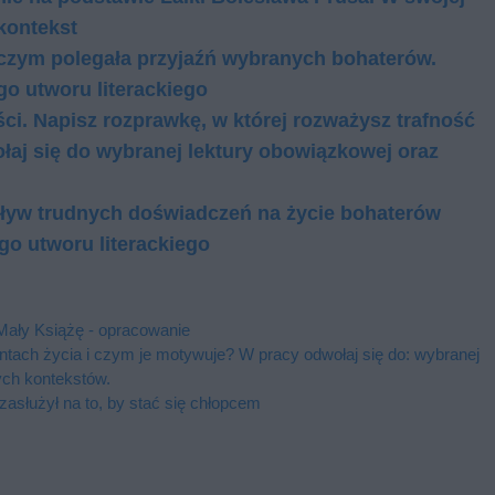
kon­tekst
 czym polegała przyjaźń wybranych bohaterów.
go utworu literackiego
ci. Napisz rozprawkę, w której rozważysz trafność
aj się do wybranej lektury obowiązkowej oraz
pływ trudnych doświadczeń na życie bohaterów
go utworu literackiego
Mały Książę - opracowanie
­tach ży­cia i czym je mo­ty­wu­je? W pra­cy od­wo­łaj się do: wy­bra­nej
nych kon­tek­stów.
zasłużył na to, by stać się chłopcem