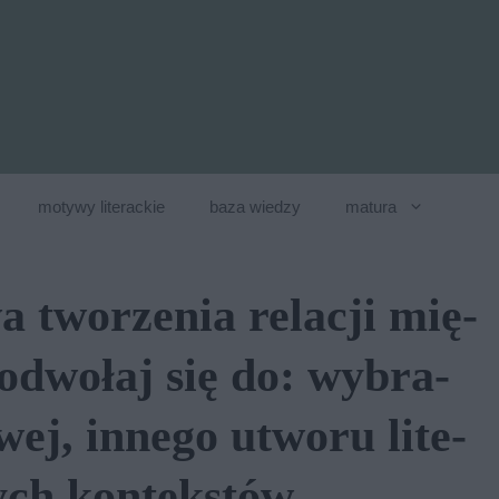
motywy literackie
baza wiedzy
matura
a two­rze­nia re­la­cji mię­
od­wo­łaj się do: wy­bra­
wej, in­ne­go utwo­ru li­te­
ych kon­tek­stów