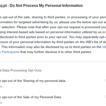
y
” dostał się do niewoli gestapo. Jego przyjaciele już
j.pl -
Do Not Process My Personal Information
ałem” i odbili przyjaciela, który jednak był już tak
aterów
Kamieni na szaniec
świadczy o bezgranicznym
to opt-out of the sale, sharing to third parties, or processing of your per
ecał wielki cel. Bez niego żadna akcja na pewno nie
formation for targeted advertising by us, please use the below opt-out s
r selection. Please note that after your opt-out request is processed y
eing interest-based ads based on personal information utilized by us or
disclosed to third parties prior to your opt-out. You may separately opt-
losure of your personal information by third parties on the IAB’s list of
. This information may also be disclosed by us to third parties on the
IA
Participants
that may further disclose it to other third parties.
l Data Processing Opt Outs
o opt-out of the Sharing of my personal data.
In
o opt-out of the Sale of my Personal Data.
In