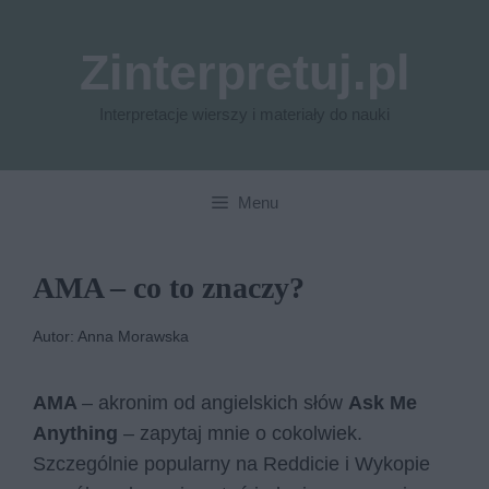
Przejdź
do
Zinterpretuj.pl
treści
Interpretacje wierszy i materiały do nauki
Menu
AMA – co to znaczy?
Autor: Anna Morawska
AMA
– akronim od angielskich słów
Ask Me
Anything
– zapytaj mnie o cokolwiek.
Szczególnie popularny na Reddicie i Wykopie