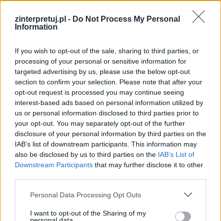
Kategorie
opracowania
zinterpretuj.pl -
Do Not Process My Personal
Information
Opis wyprawy chłopców z Placu
If you wish to opt-out of the sale, sharing to third parties, or
processing of your personal or sensitive information for
Broni do Ogrodu Botanicznego
targeted advertising by us, please use the below opt-out
section to confirm your selection. Please note that after your
opt-out request is processed you may continue seeing
Chłopcy z Placu Broni chcieli dostać się do
interest-based ads based on personal information utilized by
Ogrodu Botanicznego, by udowodnić
us or personal information disclosed to third parties prior to
your opt-out. You may separately opt-out of the further
czerwonym koszulom, że potrafią niezauważeni
disclosure of your personal information by third parties on the
wkraść się na ich teren i nie boją się tego.
IAB’s list of downstream participants. This information may
Dowódca Janosz Boka wziął ze sobą dwóch
also be disclosed by us to third parties on the
IAB’s List of
Downstream Participants
najodważniejszych żołnierzy – Czonakosza i
that may further disclose it to other
third parties.
Nemeczka.
Personal Data Processing Opt Outs
Kategorie
opracowania
I want to opt-out of the Sharing of my
personal data.