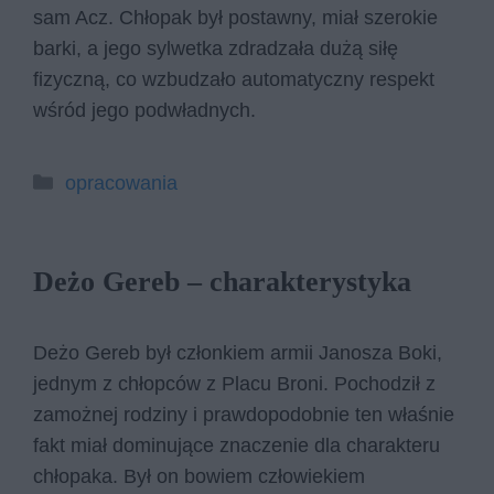
sam Acz. Chłopak był postawny, miał szerokie
barki, a jego sylwetka zdradzała dużą siłę
fizyczną, co wzbudzało automatyczny respekt
wśród jego podwładnych.
Kategorie
opracowania
Deżo Gereb – charakterystyka
Deżo Gereb był członkiem armii Janosza Boki,
jednym z chłopców z Placu Broni. Pochodził z
zamożnej rodziny i prawdopodobnie ten właśnie
fakt miał dominujące znaczenie dla charakteru
chłopaka. Był on bowiem człowiekiem