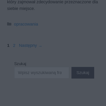
który zajmował zdecydowanie przeznaczone dla
siebie miejsce.
Kategorie
opracowania
Strona
Strona
1
2
Następny
→
Szukaj
Szukaj