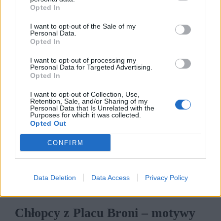
Opted In
I want to opt-out of the Sale of my
Opis bitwy na Placu Broni
Personal Data.
Opted In
I want to opt-out of processing my
Bitwa o Plac Broni to kulminacyjny moment
Personal Data for Targeted Advertising.
Opted In
powieści Ferenca Molnara. Po dwóch stronach
konfliktu stanęli chłopcy z Placu Broni, którzy
I want to opt-out of Collection, Use,
Retention, Sale, and/or Sharing of my
pragnęli obronić swoje miejsce zabaw oraz
Personal Data that Is Unrelated with the
Purposes for which it was collected.
czerwone koszule, które chciały ten teren
Opted Out
przejąć.
CONFIRM
Kategorie
opracowania
Data Deletion
Data Access
Privacy Policy
Chłopcy z Placu Broni – motywy