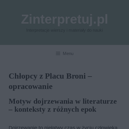
Przejdź
do
Zinterpretuj.pl
treści
Interpretacje wierszy i materiały do nauki
Menu
Chłopcy z Placu Broni –
opracowanie
Motyw dojrzewania w literaturze
– konteksty z różnych epok
Dojrzewanie to niełatwy czas w życiu człowieka.