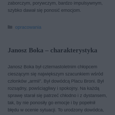
zaborczym, porywczym, bardzo impulsywnym,
szybko dawał się ponosić emocjom.
Kategorie
opracowania
Janosz Boka – charakterystyka
Janosz Boka był czternastoletnim chłopcem
cieszącym się największym szacunkiem wśród
członków „armii”. Był dowódcą Placu Broni. Był
rozsądny, powściągliwy i spokojny. Na każdą
sprawę starał się patrzeć chłodno i z dystansem,
tak, by nie ponosiły go emocje i by popełnił
błędu w ocenie sytuacji. To urodzony dowódca,