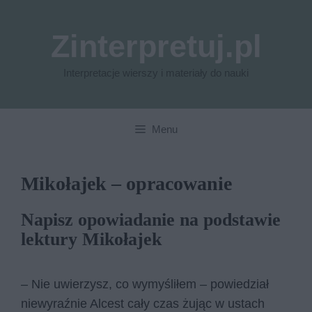
Przejdź
do
Zinterpretuj.pl
treści
Interpretacje wierszy i materiały do nauki
Menu
Mikołajek – opracowanie
Napisz opowiadanie na podstawie
lektury Mikołajek
– Nie uwierzysz, co wymyśliłem – powiedział
niewyraźnie Alcest cały czas żując w ustach