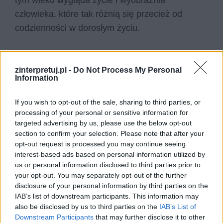
tym wieku wygląda życie i wyobraźnia
człowieka, które tak różnią się przecież od
codzienności w dorosłym życiu.
Kategorie
opracowania
zinterpretuj.pl -
Do Not Process My Personal
Information
If you wish to opt-out of the sale, sharing to third parties, or
Mikołajek – bohaterowie
processing of your personal or sensitive information for
targeted advertising by us, please use the below opt-out
section to confirm your selection. Please note that after your
Seria opowiadań o Mikołajku to nie tylko
opt-out request is processed you may continue seeing
opowieści o nim samym, lecz także galeria
interest-based ads based on personal information utilized by
postaci, które towarzyszą młodemu chłopcu w
us or personal information disclosed to third parties prior to
your opt-out. You may separately opt-out of the further
życiu codziennym. To głównie szkolni koledzy,
disclosure of your personal information by third parties on the
rodzice i nauczyciele. Tworzą jednak barwną
IAB’s list of downstream participants. This information may
mozaikę, która składa się na cały świat, jaki w
also be disclosed by us to third parties on the
IAB’s List of
Downstream Participants
that may further disclose it to other
swoich oczach buduje Mikołajek. Na ich