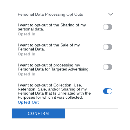
third parties.
przykładzie uczy się reagowania na różne
Personal Data Processing Opt Outs
sytuacje, postawy i zachowania ludzkie. Przede
wszystkim jednak poznaje swoje emocje.
I want to opt-out of the Sharing of my
personal data.
Opted In
Kategorie
opracowania
I want to opt-out of the Sale of my
Personal Data.
Opted In
I want to opt-out of processing my
Mikołajek – charakterystyka
Personal Data for Targeted Advertising.
Opted In
I want to opt-out of Collection, Use,
Mikołajek to tytułowa postać serii opowiadań
Retention, Sale, and/or Sharing of my
Personal Data that Is Unrelated with the
autorstwa Rene Goscinny’ego, która bardzo
Purposes for which it was collected.
Opted Out
szybko stała się kultowa w całej Europie. Każdy
z nas zna przynajmniej kilka szalonych i
CONFIRM
zabawnych przygód kilkuletniego chłopca i jego
szkolnych kolegów. Popularność serii wynika z