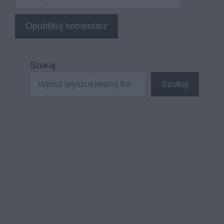
internetowa
Szukaj
Szukaj