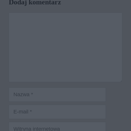
Dodaj komentarz
Komentarz
Nazwa
E-
mail
Witryna