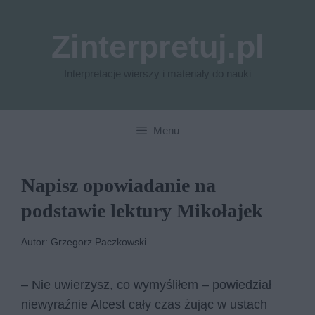
Przejdź
do
Zinterpretuj.pl
treści
Interpretacje wierszy i materiały do nauki
Menu
Napisz opowiadanie na
podstawie lektury Mikołajek
Autor: Grzegorz Paczkowski
– Nie uwierzysz, co wymyśliłem – powiedział
niewyraźnie Alcest cały czas żując w ustach