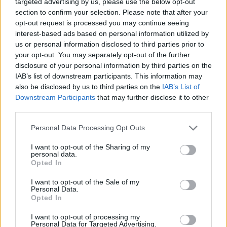
targeted advertising by us, please use the below opt-out
jeszcze jakoś naprawić, być może korzystając z
section to confirm your selection. Please note that after your
kolejnego pomysłu Alcesta.
opt-out request is processed you may continue seeing
interest-based ads based on personal information utilized by
us or personal information disclosed to third parties prior to
– No mów!
your opt-out. You may separately opt-out of the further
disclosure of your personal information by third parties on the
– Przyjdź do mnie jutro w południe! Zrobimy
IAB’s list of downstream participants. This information may
also be disclosed by us to third parties on the
IAB’s List of
eksperyment.
Downstream Participants
that may further disclose it to other
third parties.
– Dobra, zgadzam się na wszystko. Ale czego
Personal Data Processing Opt Outs
ten eksperyment będzie dotyczył? Powiedz mi,
żebym mógł się jakoś do niego przygotować.
I want to opt-out of the Sharing of my
personal data.
Opted In
Alcest spojrzał przyjacielowi głęboko w oczy, a
I want to opt-out of the Sale of my
na jego twarzy wykwitł szelmowski uśmiech.
Personal Data.
Opted In
– Sprawdzimy to, jak długo człowiek jest w
I want to opt-out of processing my
Personal Data for Targeted Advertising.