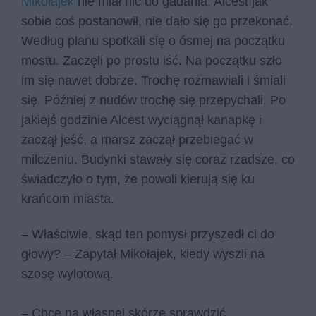
Mikołajek
nie miał nic do gadania. Alcest jak
sobie coś postanowił, nie dało się go przekonać.
Według planu spotkali się o ósmej na początku
mostu. Zaczęli po prostu iść. Na początku szło
im się nawet dobrze. Trochę rozmawiali i śmiali
się. Później z nudów trochę się przepychali. Po
jakiejś godzinie Alcest wyciągnął kanapkę i
zaczął jeść, a marsz zaczął przebiegać w
milczeniu. Budynki stawały się coraz rzadsze, co
świadczyło o tym, że powoli kierują się ku
krańcom miasta.
– Właściwie, skąd ten pomysł przyszedł ci do
głowy? – Zapytał Mikołajek, kiedy wyszli na
szosę wylotową.
– Chcę na własnej skórze sprawdzić