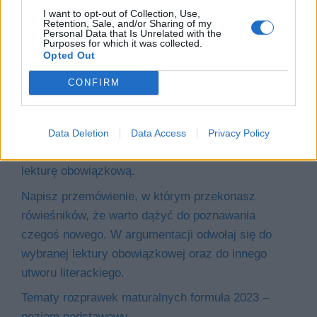
I want to opt-out of Collection, Use,
Retention, Sale, and/or Sharing of my
Personal Data that Is Unrelated with the
Purposes for which it was collected.
Opted Out
Pomogłeś mi odkryć, jakie to ważne. Napisz
CONFIRM
opowiadanie o przeżytej z bohaterem wybranej
lektury obowiązkowej przygodzie, dzięki której
zrozumiałeś, co naprawdę cenisz. Wypracowanie
Data Deletion
Data Access
Privacy Policy
powinno dowodzić, że dobrze znasz wybraną
lekturę obowiązkową.
Napisz przemówienie, w którym przekonasz
rówieśników, że warto dążyć do poznawania
czegoś nowego. W argumentacji odwołaj się do
wybranej lektury obowiązkowej oraz do innego
utworu literackiego.
Tematy rozprawek maturalnych formuła 2023 –
poziom podstawowy