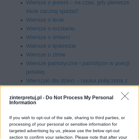
Wiersze o jesieni – na czas, gdy pierwsze
liście zaczną spadać!
Wiersze o lecie
Wiersze o rozstaniu
Wiersze o śmierci
Wiersze o tęsknocie
Wiersze o zimie
Wiersze patriotyczne i patriotyzm w poezji
polskiej
Wierszyki dla dzieci – nauka połączona z
zabawą!
zinterpretuj.pl -
Do Not Process My Personal
Information
Szukaj
If you wish to opt-out of the sale, sharing to third parties, or
processing of your personal or sensitive information for
Szukaj
targeted advertising by us, please use the below opt-out
section to confirm your selection. Please note that after your