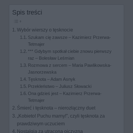
Spis treści
Wybór wierszy o tęsknocie
Szukam cię zawsze – Kazimierz Przerwa-
Tetmajer
*** Gdybym spotkał ciebie znowu pierwszy
raz – Bolesław Leśmian
Rozmowa z sercem – Maria Pawlikowska-
Jasnorzewska
Tęsknota – Adam Asnyk
Przekleństwo – Juliusz Słowacki
Ona gdzieś jest – Kazimierz Przerwa-
Tetmajer
Śmierć i tęsknota – nierozłączny duet
„Kobieto! Puchu marny!”, czyli tęsknota za
prawdziwym uczuciem
Nostalgia za utraconą ojczyzną