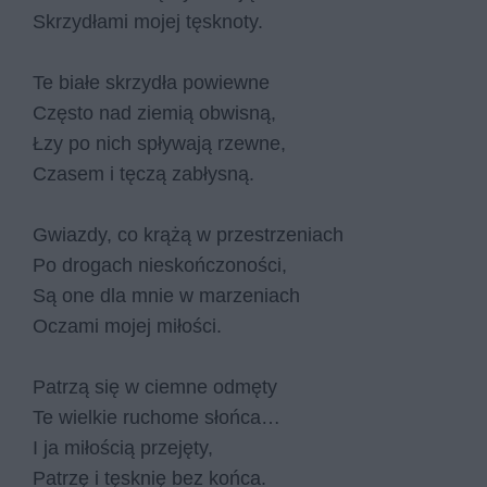
Skrzy­dła­mi mo­jej tę­sk­no­ty.
Te bia­łe skrzy­dła po­wiew­ne
Czę­sto nad zie­mią ob­wi­sną,
Łzy po nich spły­wa­ją rzew­ne,
Cza­sem i tę­czą za­bły­sną.
Gwiaz­dy, co krą­żą w prze­strze­niach
Po dro­gach nie­skoń­czo­no­ści,
Są one dla mnie w ma­rze­niach
Ocza­mi mo­jej mi­ło­ści.
Pa­trzą się w ciem­ne od­mę­ty
Te wiel­kie ru­cho­me słoń­ca…
I ja mi­ło­ścią prze­ję­ty,
Pa­trzę i tę­sk­nię bez koń­ca.