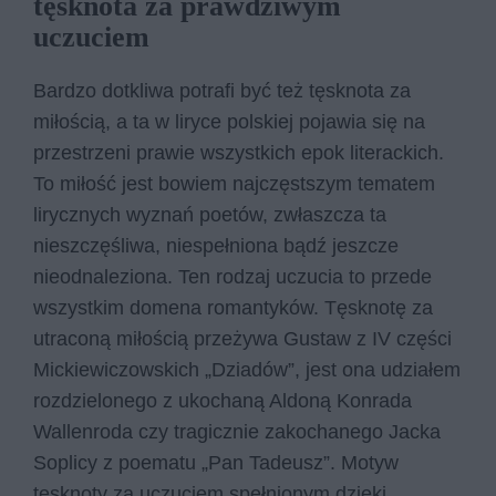
tęsknota za prawdziwym
uczuciem
Bardzo dotkliwa potrafi być też tęsknota za
miłością, a ta w liryce polskiej pojawia się na
przestrzeni prawie wszystkich epok literackich.
To miłość jest bowiem najczęstszym tematem
lirycznych wyznań poetów, zwłaszcza ta
nieszczęśliwa, niespełniona bądź jeszcze
nieodnaleziona. Ten rodzaj uczucia to przede
wszystkim domena romantyków. Tęsknotę za
utraconą miłością przeżywa Gustaw z IV części
Mickiewiczowskich „Dziadów”, jest ona udziałem
rozdzielonego z ukochaną Aldoną Konrada
Wallenroda czy tragicznie zakochanego Jacka
Soplicy z poematu „Pan Tadeusz”. Motyw
tęsknoty za uczuciem spełnionym dzięki