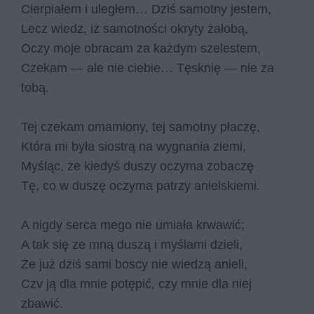
Cierpiałem i uległem… Dziś samotny jestem,
Lecz wiedz, iż samotności okryty żałobą,
Oczy moje obracam za każdym szelestem,
Czekam — ale nie ciebie… Tęsknię — nie za
tobą.
Tej czekam omamiony, tej samotny płaczę,
Która mi była siostrą na wygnania ziemi,
Myśląc, że kiedyś duszy oczyma zobaczę
Tę, co w duszę oczyma patrzy anielskiemi.
A nigdy serca mego nie umiała krwawić;
A tak się ze mną duszą i myślami dzieli,
Że już dziś sami boscy nie wiedzą anieli,
Czv ją dla mnie potępić, czy mnie dla niej
zbawić.