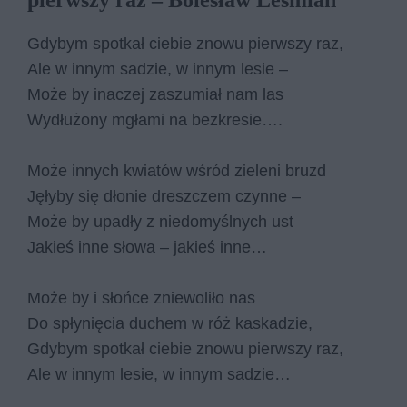
pierwszy raz – Bolesław Leśmian
Gdy­bym spo­tkał cie­bie zno­wu pierw­szy raz,
Ale w in­nym sa­dzie, w in­nym le­sie –
Może by ina­czej za­szu­miał nam las
Wy­dłu­żo­ny mgła­mi na bez­kre­sie….
Może in­nych kwia­tów wśród zie­le­ni bruzd
Ję­ły­by się dło­nie dresz­czem czyn­ne –
Może by upa­dły z nie­do­myśl­nych ust
Ja­kieś inne sło­wa – ja­kieś inne…
Może by i słoń­ce znie­wo­li­ło nas
Do spły­nię­cia du­chem w róż ka­ska­dzie,
Gdy­bym spo­tkał cie­bie zno­wu pierw­szy raz,
Ale w in­nym le­sie, w in­nym sa­dzie…