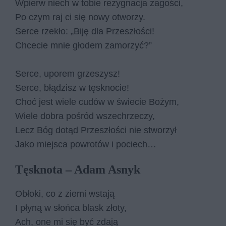
Wpierw niech w to­bie re­zy­gna­cja za­go­ści,
Po czym raj ci się nowy otwo­rzy.
Ser­ce rze­kło: „Biję dla Prze­szło­ści!
Chce­cie mnie gło­dem za­mo­rzyć?”
Ser­ce, upo­rem grze­szysz!
Ser­ce, błą­dzisz w tę­sk­no­cie!
Choć jest wie­le cu­dów w świe­cie Bo­żym,
Wie­le do­bra po­śród wszech­rze­czy,
Lecz Bóg do­tąd Prze­szło­ści nie stwo­rzył
Jako miej­sca po­wro­tów i po­ciech…
Tęsknota – Adam Asnyk
Ob­ło­ki, co z zie­mi wsta­ją
I pły­ną w słoń­ca blask zło­ty,
Ach, one mi się być zda­ją