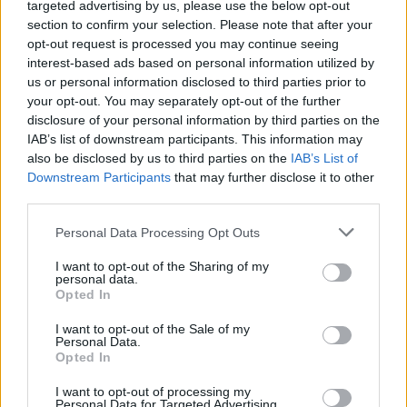
targeted advertising by us, please use the below opt-out
na,
section to confirm your selection. Please note that after your
opt-out request is processed you may continue seeing
jaka w nich sła­nia sę za­du­ma, drżą pra­gnie­nia,
interest-based ads based on personal information utilized by
jaki wil­got­ny blask przez oczy te do łona
us or personal information disclosed to third parties prior to
cią­gnie i jaka mgła lu­bież­na je za­cie­nia.
your opt-out. You may separately opt-out of the further
disclosure of your personal information by third parties on the
IAB’s list of downstream participants. This information may
Każ­dy jej uśmiech znam i każ­dy ruch, jej sło­wo
also be disclosed by us to third parties on the
IAB’s List of
każ­de w mym uchu brzmi mu­zy­ka sfer echo­wą,
Downstream Participants
that may further disclose it to other
third parties.
każ­dą jej czu­ję myśl, znam kra­je jej pa­mię­ci,
wiem, cze­go żal jej, wiem, co trwo­ży ją, co nęci.
Personal Data Processing Opt Outs
I want to opt-out of the Sharing of my
Co ko­cha, tak­że wiem; znam ser­ce jej i du­szę
personal data.
Opted In
i ko­cham całą mych nie­zmier­nych smut­kow to­
nią.
I want to opt-out of the Sale of my
Personal Data.
bez­de­nią tę­sk­not mych – – ko­cham i czuć to
Opted In
mu­szę,
I want to opt-out of processing my
że ni­g­dy my­ślą mi nie się­gać na­wet po nią…
Personal Data for Targeted Advertising.