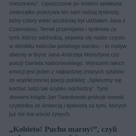
mieszkaniu”. Opuszczone po śmierci opiekuna
zwierzątko przeżywa ten sam rodzaj tęsknoty,
który cztery wieki wcześniej był udziałem Jana z
Czarnolasu. Temat przemijania i tęsknota za
tymi, którzy odchodzą, pojawia się nader często
w dorobku twórców polskiego baroku – to motyw
obecny w liryce Jana Andrzeja Morsztyna czy
poezji Daniela Naborowskiego. Wyrazem takich
emocji jest jeden z najbardziej znanych cytatów
ze współczesnej poezji polskiej: „Spieszmy się
kochać ludzi tak szybko odchodzą”. Tymi
słowami ksiądz Jan Twardowski próbuje oswoić
czytelnika ze śmiercią i tęsknotą za tymi, których
już nie ma wśród żywych.
„Kobieto! Puchu marny!”, czyli