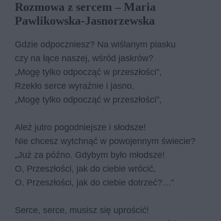
Rozmowa z sercem – Maria
Pawlikowska-Jasnorzewska
Gdzie od­pocz­niesz? Na wi­śla­nym pia­sku
czy na łące na­szej, wśród ja­skrów?
„Mogę tyl­ko od­po­cząć w prze­szło­ści”,
Rze­kło ser­ce wy­raź­nie i ja­sno,
„Mogę tyl­ko od­po­cząć w prze­szło­ści”,
Ależ ju­tro po­god­niej­sze i słod­sze!
Nie chcesz wy­tchnąć w po­wo­jen­nym świe­cie?
„Już za póź­no. Gdy­bym było młod­sze!
O, Prze­szło­ści, jak do cie­bie wró­cić,
O, Prze­szło­ści, jak do cie­bie do­trzeć?…”
Ser­ce, ser­ce, mu­sisz się upro­ścić!