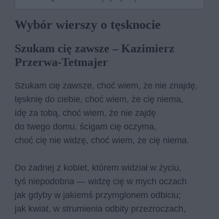
Wybór wierszy o tęsknocie
Szukam cię zawsze – Kazimierz
Przerwa-Tetmajer
Szu­kam cię za­wsze, choć wiem, że nie znaj­dę,
tę­sk­nię do cie­bie, choć wiem, że cię nie­ma,
idę za tobą, choć wiem, że nie zaj­dę
do twe­go domu, ści­gam cię oczy­ma,
choć cię nie wi­dzę, choć wiem, że cię nie­ma.
Do żad­nej z ko­biet, któ­rem wi­dział w ży­ciu,
tyś nie­po­dob­na — wi­dzę cię w mych oczach
jak gdy­by w ja­kiemś przy­mglo­nem od­bi­ciu;
jak kwiat, w stru­mie­nia od­bi­ty prze­zro­czach,