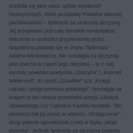
zrodziła się jako owoc splotu wydarzeń
historycznych, które pozbawiły Polaków własnej
państwowości – tęsknota za utraconą ojczyzną.
Jej przejawem jest cały dorobek romantyków.
Marzenie o wolności przyniesionej przez
Napoleona pojawia się w „Panu Tadeuszu”
Adama Mickiewicza. Ale nostalgia za ojczyzną
jest obecna w całym jego dorobku – to z niej
wyrosły powieści poetyckie „Grażyna” i „Konrad
Wallenrod”, III część „Dziadów” czy „Księgi
narodu i pielgrzymstwa polskiego”. Nostalgia za
krajem to też motyw przewodni poezji Juliusza
Słowackiego czy Cypriana Kamila Norwida. Ten
pierwszy dał jej wyraz w wierszu „Rozłączenie”,
drugi pięknie opowiedział o niej w liryku „Moja
piosnka”. Jednak tęsknota za ojczyzną pojawia