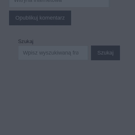
internetowa
Szukaj
Szukaj