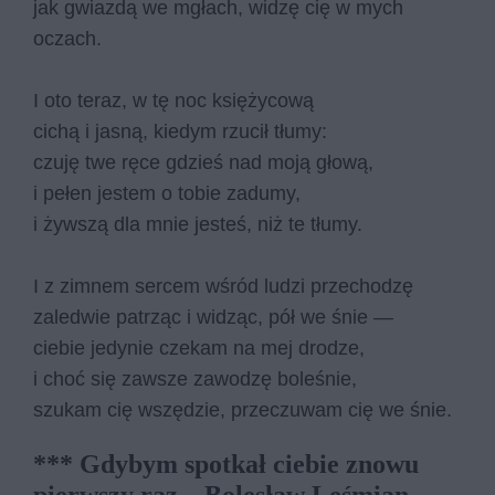
jak gwiaz­dą we mgłach, wi­dzę cię w mych
oczach.
I oto te­raz, w tę noc księ­ży­co­wą
ci­chą i ja­sną, kie­dym rzu­cił tłu­my:
czu­ję twe ręce gdzieś nad moją gło­wą,
i pe­łen je­stem o to­bie za­du­my,
i żyw­szą dla mnie je­steś, niż te tłu­my.
I z zim­nem ser­cem wśród lu­dzi prze­cho­dzę
za­le­d­wie pa­trząc i wi­dząc, pół we śnie —
cie­bie je­dy­nie cze­kam na mej dro­dze,
i choć się za­wsze za­wo­dzę bo­le­śnie,
szu­kam cię wszę­dzie, prze­czu­wam cię we śnie.
*** Gdybym spotkał ciebie znowu