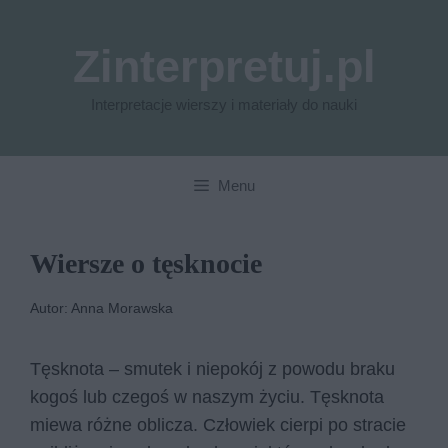
Przejdź
do
Zinterpretuj.pl
treści
Interpretacje wierszy i materiały do nauki
Menu
Wiersze o tęsknocie
Autor: Anna Morawska
Tęsknota – smutek i niepokój z powodu braku
kogoś lub czegoś w naszym życiu. Tęsknota
miewa różne oblicza. Człowiek cierpi po stracie