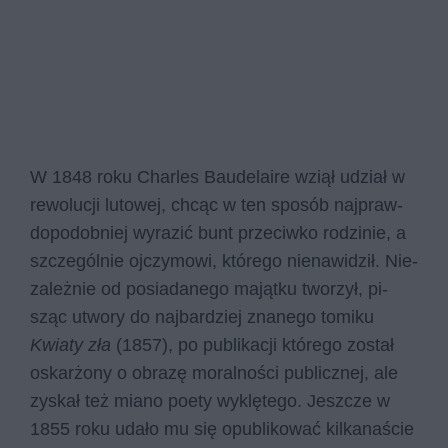
W 1848 roku Char­les Bau­de­la­ire wziął udział w
re­wo­lu­cji lu­to­wej, chcąc w ten spo­sób naj­praw­
do­po­dob­niej wy­ra­zić bunt prze­ciw­ko ro­dzi­nie, a
szcze­gól­nie oj­czy­mo­wi, któ­re­go nie­na­wi­dził. Nie­
za­leż­nie od po­sia­da­ne­go ma­jąt­ku two­rzył, pi­
sząc utwo­ry do naj­bar­dziej zna­ne­go to­mi­ku
Kwiaty zła
(1857), po pu­bli­ka­cji któ­re­go zo­stał
oskar­żo­ny o ob­ra­zę mo­ral­no­ści pu­blicz­nej, ale
zy­skał też mia­no po­ety wy­klę­te­go. Jesz­cze w
1855 roku uda­ło mu się opu­bli­ko­wać kil­ka­na­ście