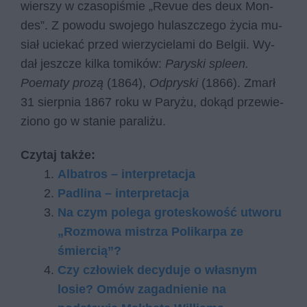
wier­szy w cza­so­pi­śmie „Re­vue des deux Mon­
des”. Z po­wo­du swo­je­go hu­lasz­cze­go ży­cia mu­
siał ucie­kać przed wie­rzy­cie­la­mi do Bel­gii. Wy­
dał jesz­cze kil­ka to­mi­ków:
Paryski spleen.
Poematy prozą
(1864),
Odpryski
(1866). Zmarł
31 sierp­nia 1867 roku w Pa­ry­żu, do­kąd prze­wie­
zio­no go w sta­nie pa­ra­li­żu.
Czytaj także:
Albatros – interpretacja
Padlina – interpretacja
Na czym polega groteskowość utworu
„Rozmowa mistrza Polikarpa ze
śmiercią”?
Czy człowiek decyduje o własnym
losie? Omów zagadnienie na