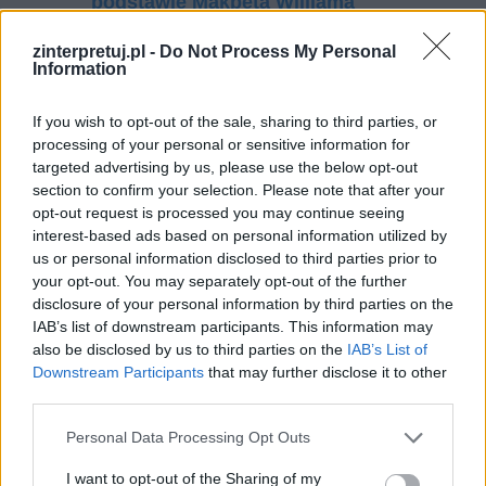
podstawie Makbeta Williama
Szekspira. W swojej odpowiedzi
zinterpretuj.pl -
Do Not Process My Personal
uwzględnij również wybrany kontekst.
Information
If you wish to opt-out of the sale, sharing to third parties, or
Kategorie
opracowania
processing of your personal or sensitive information for
Tagi
targeted advertising by us, please use the below opt-out
Charles Baudelaire
section to confirm your selection. Please note that after your
Wątek miłosny w Zemście – miłość Wacława
opt-out request is processed you may continue seeing
interest-based ads based on personal information utilized by
i Klary – opis wydarzeń, streszczenie
us or personal information disclosed to third parties prior to
Poeta – interpretacja
your opt-out. You may separately opt-out of the further
disclosure of your personal information by third parties on the
IAB’s list of downstream participants. This information may
Dodaj komentarz
also be disclosed by us to third parties on the
IAB’s List of
Downstream Participants
that may further disclose it to other
Komentarz
third parties.
Personal Data Processing Opt Outs
I want to opt-out of the Sharing of my