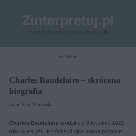
Przejdź
do
Zinterpretuj.pl
treści
Interpretacje wierszy i materiały do nauki
Menu
Charles Baudelaire – skrócona
biografia
Autor: Anna Morawska
Char­les Bau­de­la­ire
uro­dził się 9 kwiet­nia 1821
roku w Pa­ry­żu. Po śmier­ci ojca mat­ka przy­szłe­