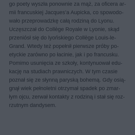
go po­ety wy­szła po­now­nie za mąż, za ofi­ce­ra ar­
mii fran­cu­skiej Ja­cqu­es’a Au­pic­ka, co spo­wo­do­
wa­ło prze­pro­wadz­kę całą ro­dzi­ną do Lyonu.
Uczęsz­czał do Col­lège Roy­ale w Lyonie, skąd
prze­niósł się do lyoń­skie­go Col­lège Lo­uis-le-
Grand. Wte­dy też po­peł­nił pierw­sze pró­by po­
etyc­kie za­rów­no po ła­ci­nie, jak i po fran­cu­sku.
Po­mi­mo usu­nię­cia ze szko­ły, kon­ty­nu­ował edu­
ka­cję na stu­diach praw­ni­czych. W tym cza­sie
po­znał się ze słyn­ną pa­ry­ską bo­he­mą. Gdy osią­
gnął wiek peł­no­let­ni otrzy­mał spa­dek po zmar­
łym ojcu, ze­rwał kon­tak­ty z ro­dzi­ną i stał się roz­
rzut­nym dan­dy­sem.