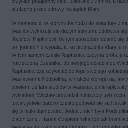
przykład potajemny ślub, ucieczkę z zamku, a naw
studzone przez zdrowy rozsądek Klary.
W momencie, w którym dochodzi do awantury z mu
Wacław wykazuje się dużym sprytem, zdobywa się 
Józefowi Papkinowi, by tym sposobem dostać się 
ten jednak nie wypala, a, ku przerażeniu Klary, o m
W tym samym czasie Raptusiewiczówna próbuje uzysk
narzeczoną Cześnika, do swojego uczucia do Wacła
Raptusiewicza używając do tego swojego kobieceg
Wacławem a Podstoliną, w trakcie którego na jaw 
bowiem, że lata studiów w Warszawie nie upływały 
wykładom. Wacław prowadził hulaszczy tryb życia,
towarzystwie bardzo często podawał się za litewski
się w łaski dam dworu. Jedną z nich była Podstoli
platonicznej. Hanna Czepiersińska (bo tak brzmia
Wacława do wznowienia romansu, lecz ten zdecydo