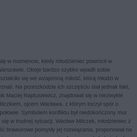
się w momencie, kiedy młodzieniec powrócił w
 Warszawie. Oboje bardzo szybko wpadli sobie
ztałciło się we wzajemną miłość, którą młodzi w
nali. Na przeszkodzie ich szczęściu stał jednak fakt,
nik Maciej Raptusiewicz, znajdował się w niezwykle
ilczkiem, ojcem Wacława, z którym toczył spór o
o połowie. Symbolem konfliktu był niedokończony mur
 się w trudnej sytuacji. Wacław Milczek, młodzieniec z
dość brawurowe pomysły jej rozwiązania, proponował na