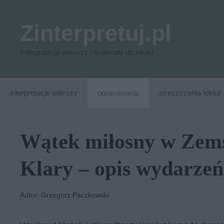
Przejdź
do
Zinterpretuj.pl
treści
Interpretacje wierszy i materiały do nauki
interpretacje wierszy
opracowania
streszczenia lektur
Wątek miłosny w Zemś
Klary – opis wydarzeń,
Autor: Grzegorz Paczkowski