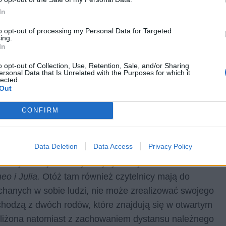
In
to opt-out of processing my Personal Data for Targeted
ing.
In
o opt-out of Collection, Use, Retention, Sale, and/or Sharing
ersonal Data that Is Unrelated with the Purposes for which it
lected.
Out
CONFIRM
namicznych zwrotów akcji, zabawnych splotów
Data Deletion
Data Access
Privacy Policy
opodobnych zbiegów okoliczności. Przez niektórych
porównywana jest do sytuacji tytułowych bohaterów
o i Julia.
Otóż tam również czytelnicy mają do
ochanych w sobie ludzi, nie może zrealizować swojego
chodzą z dwóch rodów, które znajdują się w otwartym
zbliżona natomiast z zachowaniem dystansu należnego