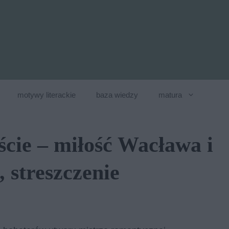
motywy literackie
baza wiedzy
matura
cie – miłość Wacława i
 streszczenie