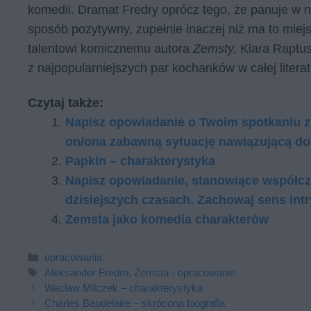
komedii. Dramat Fredry oprócz tego, że panuje w n
sposób pozytywny, zupełnie inaczej niż ma to mie
talentowi komicznemu autora
Zemsty,
Klara Raptus
z najpopularniejszych par kochanków w całej literat
Czytaj także:
Napisz opowiadanie o Twoim spotkaniu z
on/ona zabawną sytuację nawiązującą do 
Papkin – charakterystyka
Napisz opowiadanie, stanowiące współcze
dzisiejszych czasach. Zachowaj sens int
Zemsta jako komedia charakterów
Kategorie
opracowania
Tagi
Aleksander Fredro
,
Zemsta - opracowanie
Wacław Milczek – charakterystyka
Charles Baudelaire – skrócona biografia