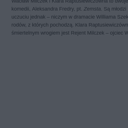
Wacław Milczek i Klara Raptusiewiczówna to dwoj
komedii, Aleksandra Fredry, pt.
Zemsta.
Są młodzi 
uczuciu jednak – niczym w dramacie Williama Szek
rodów, z których pochodzą. Klara Raptusiewiczówn
śmiertelnym wrogiem jest Rejent Milczek – ojciec 