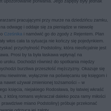
et upozorowanie porwania. Jego zapędy były jednak
rarzami pracującymi przy murze na dziedzińcu zamku,
na odwagę i oddaje się za pieniądze w niewolę
do
Cześnika
i namówić go do zgody z Rejentem. Plan
ały włos cała ta sytuacja nie kończy się pojedynkiem.
ać przychylność Podstoliny, która nieoficjalnie jest
wa. Prosi by ta była łaskawa wpłynąć na
o uroku. Dochodzi również do spotkania między
wychodzi burzliwa przeszłość mężczyzny. Okazuje się
mu niewinnie, wyłącznie na poświęcaniu się księgom i
 a nawet używał zmienionej tożsamości – w
ego księcia, niejakiego Rodosława, by łatwiej wkraść
na, z którą romans wykraczał daleko poza ramy miłości
ło prawdziwe miano Podstoliny) próbuje przekonać
wanie odrzuca jej zaloty.