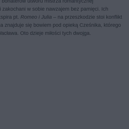
e bohaterów utworu mistrza romantycznej
i zakochani w sobie nawzajem bez pamięci. Ich
spira pt.
Romeo i Julia
– na przeszkodzie stoi konflikt
a znajduje się bowiem pod opieką Cześnika, którego
Wacława. Oto dzieje miłości tych dwojga.