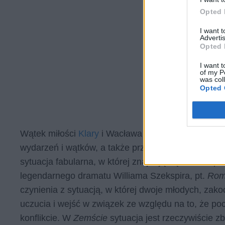
Opted 
I want 
Advertis
Opted 
I want t
of my P
was col
Opted 
Wątek miłości
Klary
i Wacława obfituje w wiele dy
wydarzeń i wątków, a także przypadków i nieprawd
sytuacja fabularna, w której znajdują się młodzi, 
legendarnego dramatu Williama Szekspira, pt.
Rome
czynienia z sytuacją, w której dwoje młodych, zak
uczucia i wejść w związek ze względu na to, że po
konflikcie. W
Zemście
sytuacja jest rzeczywiście 