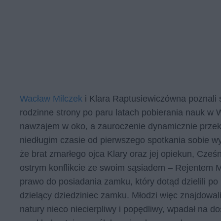
Wacław Milczek
i Klara Raptusiewiczówna poznali 
rodzinne strony po paru latach pobierania nauk w
nawzajem w oko, a zauroczenie dynamicznie przeks
niedługim czasie od pierwszego spotkania sobie wyz
że brat zmarłego ojca Klary oraz jej opiekun, Cześ
ostrym konflikcie ze swoim sąsiadem – Rejentem M
prawo do posiadania zamku, który dotąd dzielili p
dzielący dziedziniec zamku. Młodzi więc znajdowali
natury nieco niecierpliwy i popędliwy, wpadał na 