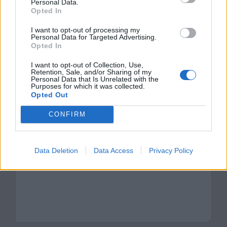
Personal Data.
Kategorie
opracowania
Opted In
Tagi
Aleksander Fredro
,
Zemsta - opracowanie
I want to opt-out of processing my
Personal Data for Targeted Advertising.
Klara Raptusiewiczówna – charakterystyka
Opted In
Wacław Milczek – charakterystyka
I want to opt-out of Collection, Use,
Retention, Sale, and/or Sharing of my
Personal Data that Is Unrelated with the
Dodaj komentarz
Purposes for which it was collected.
Opted Out
Komentarz
CONFIRM
Data Deletion
Data Access
Privacy Policy