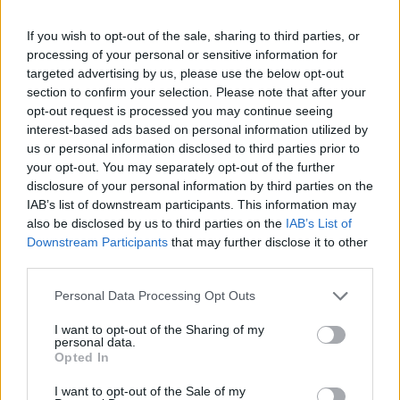
szlachetna, a usposobienie łagodne, chociaż
dumne, kiedy trzeba. Podstolina tymczasem jest
If you wish to opt-out of the sale, sharing to third parties, or
processing of your personal or sensitive information for
nieco zdesperowana i niektóre jej czyny wydają
targeted advertising by us, please use the below opt-out
się być motywowane wyłącznie emocjami, a nie
section to confirm your selection. Please note that after your
zdrowym rozsądkiem i refleksją.
opt-out request is processed you may continue seeing
interest-based ads based on personal information utilized by
us or personal information disclosed to third parties prior to
Czytaj także:
your opt-out. You may separately opt-out of the further
Napisz opowiadanie o Twoim
disclosure of your personal information by third parties on the
spotkaniu z bohaterem Zemsty, w
IAB’s list of downstream participants. This information may
also be disclosed by us to third parties on the
IAB’s List of
czasie którego przedstawi on/ona
Downstream Participants
that may further disclose it to other
zabawną sytuację nawiązującą do
third parties.
treści lektury
Personal Data Processing Opt Outs
Rejent Milczek – charakterystyka
Papkin – charakterystyka
I want to opt-out of the Sharing of my
personal data.
Zemsta jako komedia charakterów
Opted In
I want to opt-out of the Sale of my