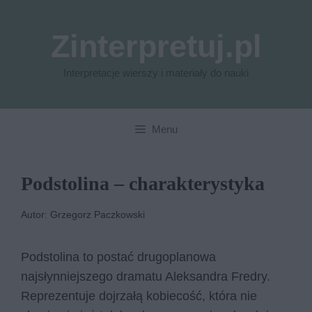
Przejdź
do
Zinterpretuj.pl
treści
Interpretacje wierszy i materiały do nauki
Menu
Podstolina – charakterystyka
Autor: Grzegorz Paczkowski
Podstolina to postać drugoplanowa
najsłynniejszego dramatu Aleksandra Fredry.
Reprezentuje dojrzałą kobiecość, która nie