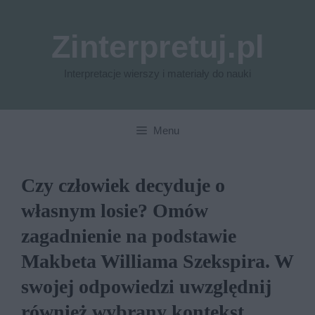
Przejdź
do
Zinterpretuj.pl
treści
Interpretacje wierszy i materiały do nauki
Menu
Czy człowiek decyduje o
własnym losie? Omów
zagadnienie na podstawie
Makbeta Williama Szekspira. W
swojej odpowiedzi uwzględnij
również wybrany kontekst.