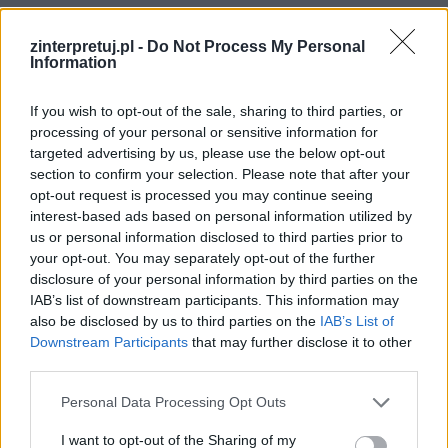
Lalka
zinterpretuj.pl -
Do Not Process My Personal
Information
Stanisław Wokulski
próbuje samodzielnie
kształtować swój los poprzez pracę, ambicję i
If you wish to opt-out of the sale, sharing to third parties, or
processing of your personal or sensitive information for
działalność handlową. Dzięki determinacji
targeted advertising by us, please use the below opt-out
zdobywa majątek i pozycję społeczną, co
section to confirm your selection. Please note that after your
dowodzi, że człowiek może zmieniać swoje
opt-out request is processed you may continue seeing
interest-based ads based on personal information utilized by
życie własnymi decyzjami. Jednocześnie
us or personal information disclosed to third parties prior to
bohater uzależnia swoje szczęście od uczucia
your opt-out. You may separately opt-out of the further
do Izabeli Łęckiej. Ta decyzja prowadzi go do
disclosure of your personal information by third parties on the
IAB’s list of downstream participants. This information may
rozczarowania i kryzysu psychicznego. Powieść
also be disclosed by us to third parties on the
IAB’s List of
pokazuje, że los człowieka jest wypadkową
Downstream Participants
that may further disclose it to other
zarówno działań, jak i wyborów emocjonalnych.
third parties.
Wokulski sam tworzy swoją drogę życiową, ale
Personal Data Processing Opt Outs
ponosi też konsekwencje własnych decyzji. Prus
I want to opt-out of the Sharing of my
ukazuje, że wolność wyboru zawsze wiąże się z