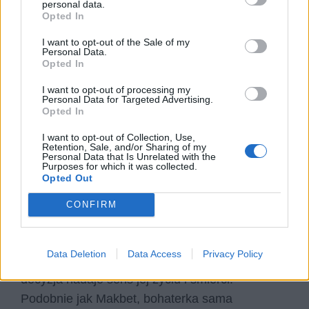
personal data.
Opted In
odpowiedzialnością.
I want to opt-out of the Sale of my
Antygona
Personal Data.
Opted In
Antygona
zostaje postawiona w sytuacji
I want to opt-out of processing my
Personal Data for Targeted Advertising.
tragicznego wyboru między prawem
Opted In
państwowym a prawem boskim. Decyduje się
I want to opt-out of Collection, Use,
pochować brata, choć wie, że oznacza to
Retention, Sale, and/or Sharing of my
Personal Data that Is Unrelated with the
śmierć. Jej los jest tragiczny, lecz nie jest
Purposes for which it was collected.
Opted Out
biernym wykonaniem przeznaczenia – wynika z
własnej decyzji bohaterki. Antygona świadomie
CONFIRM
wybiera wierność wartościom. Sofokles
pokazuje, że nawet w obliczu nieuniknionej
Data Deletion
Data Access
Privacy Policy
tragedii człowiek zachowuje wolność wyboru. To
decyzja nadaje sens jej życiu i śmierci.
Podobnie jak Makbet, bohaterka sama