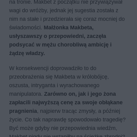
na tronie. Makbet z początku nie przywiązywał
wagi do wróżby, jednak jej sugestia została z
nim na stałe i przedzierała się coraz mocniej do
świadomości.
Małżonka Makbeta,
usłyszawszy o przepowiedni, zaczęła
podsycać w mężu chorobliwą ambicję i
żądzę władzy.
W konsekwencji doprowadziło to do
przeobrażenia się Makbeta w królobójcę,
oszusta, intryganta i wyrachowanego
manipulatora.
Zarówno on, jak i jego żona
zapłacili najwyższą cenę za swoje obłąkane
pragnienia
, najpierw tracąc zmysły, a później
życie. Co tak naprawdę spowodowało tragedię?
Być może gdyby nie przepowiednia wiedźm,
Makbet nigdy nie wstąpiłby na ścieżkę zbrodni?