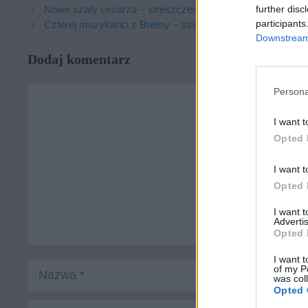
further disc
Nowe szaty cesarza – streszczenie i morał
participants
Czterej muzykanci z Bremy – streszczenie i morał
Downstream 
Dodaj komentarz
Komentarz
Persona
I want t
Opted 
I want t
Opted 
I want 
Advertis
Opted 
I want t
Nazwa
of my P
was col
Opted 