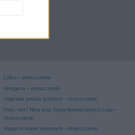
Lalka – streszczenie
Antygona – streszczenie
Odprawa posłów greckich – streszczenie
Felix, Net i Nika oraz Gang Niewidzialnych Ludzi –
streszczenie
Raport o stanie wojennym – streszczenie