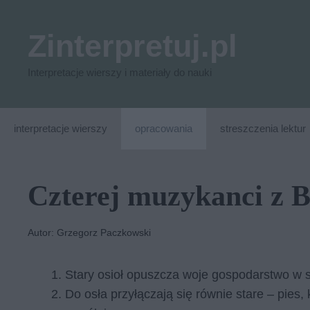
Przejdź
do
Zinterpretuj.pl
treści
Interpretacje wierszy i materiały do nauki
interpretacje wierszy
opracowania
streszczenia lektur
Czterej muzykanci z 
Autor: Grzegorz Paczkowski
Stary osioł opuszcza woje gospodarstwo w 
Do osła przyłączają się równie stare – pies,