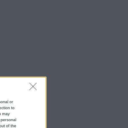
sonal or
ection to
ou may
 personal
out of the