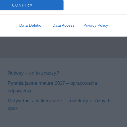
CONFIRM
Data Deletion
Data Access
Privacy Policy
Nudesy – co to znaczy?
Pytania jawne matura 2027 – opracowania i
odpowiedzi
Motyw tańca w literaturze – konteksty z różnych
epok