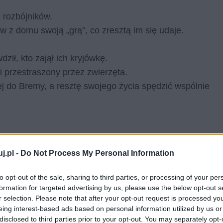
z rozbójników.
w z domu swoją „grą”, co zresztą im się udaje.
.
ził, kto zajął ich kryjówkę.
 i przestraszony przez zwierzęta.
j do Bremy, a resztę swojego życia spędzić wspólnie
j.pl -
Do Not Process My Personal Information
to opt-out of the sale, sharing to third parties, or processing of your per
formation for targeted advertising by us, please use the below opt-out s
r selection. Please note that after your opt-out request is processed y
eing interest-based ads based on personal information utilized by us or
disclosed to third parties prior to your opt-out. You may separately opt-