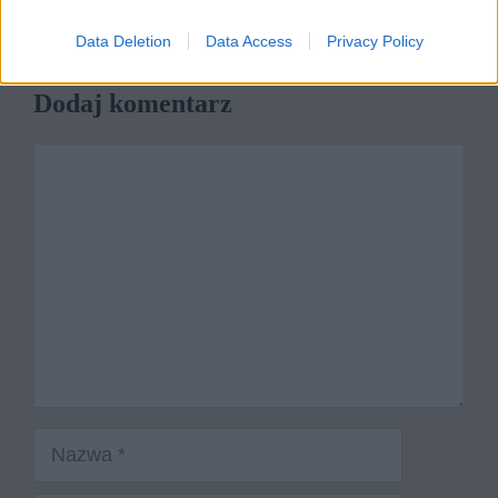
Motyw szczęścia w literaturze – konteksty z
różnych epok
Data Deletion
Data Access
Privacy Policy
Dodaj komentarz
Komentarz
Nazwa