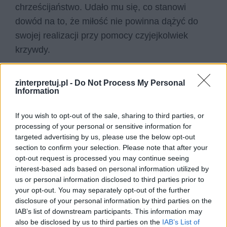
chrześcijaństwo. Udało mu się, co stanowi
dowód na to, że miłość nie powinna dążyć do
swojej realizacji przy pomocy czyjejkolwiek
krzywdy.
Odpowiadając na pytanie zadane w temacie
zinterpretuj.pl -
Do Not Process My Personal
pracy – można zrozumieć postępowanie Romea
Information
i Julii, tak samo jak postępowanie każdego
If you wish to opt-out of the sale, sharing to third parties, or
młodego zakochanego człowieka. Nie można
processing of your personal or sensitive information for
jednak usprawiedliwiać pozbawiania innego
targeted advertising by us, please use the below opt-out
człowieka życia, choć oczywiście trzeba brać
section to confirm your selection. Please note that after your
opt-out request is processed you may continue seeing
pod uwagę to, że bohaterowie ci zostali
interest-based ads based on personal information utilized by
zmyśleni i ich postępowanie jest fikcją literacką.
us or personal information disclosed to third parties prior to
your opt-out. You may separately opt-out of the further
Czytaj także:
disclosure of your personal information by third parties on the
IAB’s list of downstream participants. This information may
Motyw przebaczenia w literaturze –
also be disclosed by us to third parties on the
IAB’s List of