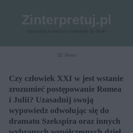
Przejdź
do
Zinterpretuj.pl
treści
Interpretacje wierszy i materiały do nauki
Menu
Czy człowiek XXI w jest wstanie
zrozumieć postępowanie Romea
i Julii? Uzasadnij swoją
wypowiedz odwołując się do
dramatu Szekspira oraz innych
wybranych współczesnych dzieł