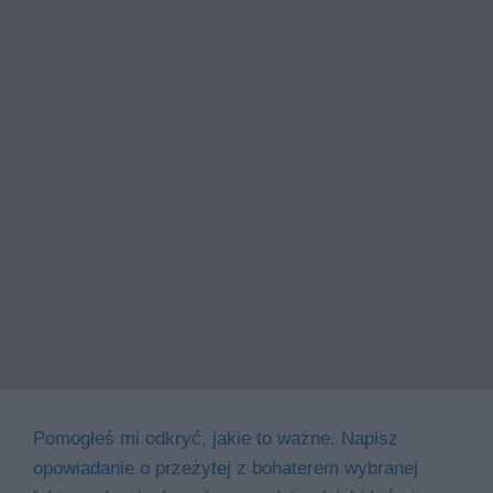
Pomogłeś mi odkryć, jakie to ważne. Napisz
opowiadanie o przeżytej z bohaterem wybranej