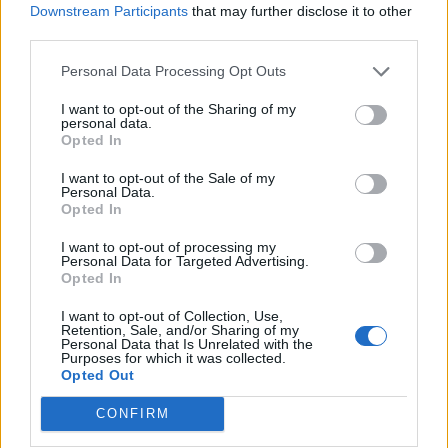
konteksty z różnych epok
Downstream Participants
that may further disclose it to other
Neron – charakterystyka
third parties.
Merkucjo – charakterystyka
Personal Data Processing Opt Outs
Jakie mogą być przyczyny upadku
I want to opt-out of the Sharing of my
państwa? Omów zagadnienie na
personal data.
Opted In
podstawie Odprawy posłów greckich
Jana Kochanowskiego. W swojej
I want to opt-out of the Sale of my
Personal Data.
odpowiedzi uwzględnij również
Opted In
wybrany kontekst.
I want to opt-out of processing my
Personal Data for Targeted Advertising.
Opted In
Kategorie
opracowania
I want to opt-out of Collection, Use,
Tagi
Quo vadis - opracowanie
,
Romeo i Julia -
Retention, Sale, and/or Sharing of my
Personal Data that Is Unrelated with the
opracowanie
Purposes for which it was collected.
Opted Out
Jak oceniasz zachowanie Romea z lektury
CONFIRM
Romeo i Julia?