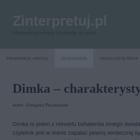
Przejdź
do
Zinterpretuj.pl
treści
Interpretacje wierszy i materiały do nauki
interpretacje wierszy
opracowania
streszczenia lektur
Dimka – charakteryst
Autor: Grzegorz Paczkowski
Dimka to jeden z niewielu bohaterów
Innego świat
czytelnik jest w stanie zapałać pewną serdeczną s