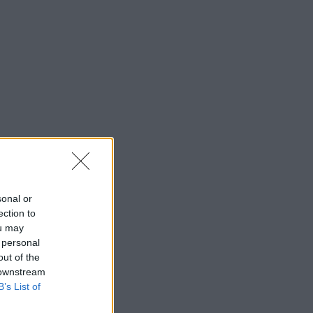
sonal or
ection to
ou may
 personal
out of the
 downstream
B’s List of