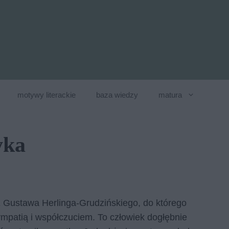
motywy literackie
baza wiedzy
matura
yka
a
Gustawa Herlinga-Grudzińskiego, do którego
ympatią i współczuciem. To człowiek dogłębnie