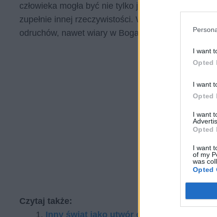
człowieka mogła być nie tylko jego teraźniejszość,
zupełnie innej rzeczywistości. Warunki obozowe pot
Persona
odruchów, nawet wiary w Boga.
I want t
Opted 
I want t
Opted 
I want 
Advertis
Opted 
I want t
of my P
was col
Opted 
Czytaj także:
Inny świat jako utwór o sile i słabości cz