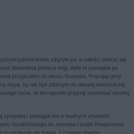
przystrzyżona broda zdążyła już w całości pokryć się
oraz drewniana proteza nogi. Była to pamiątka po
t przed przyjazdem do obozu Gustawa. Pracując przy
erą stopę, by nie być zdatnym do dalszej katorżniczej
zowego życia. W ten sposób pragnął zachować resztkę
rą sympatią i pomagał mu w trudnych chwilach.
byciu Grudzińskiego do Jercewa i dzięki Rosjaninowi
 go to pozbycie się butów. Z czasem między