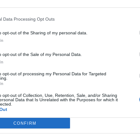
 lecz nawet przeszłość dotycząca – jak się wydawało –
rafiły pozbawić człowieka wszelkich ludzkich
l Data Processing Opt Outs
o opt-out of the Sharing of my personal data.
In
o opt-out of the Sale of my Personal Data.
In
to opt-out of processing my Personal Data for Targeted
ing.
In
o opt-out of Collection, Use, Retention, Sale, and/or Sharing
ersonal Data that Is Unrelated with the Purposes for which it
lected.
Out
CONFIRM
łowieka