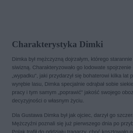
Charakterystyka Dimki
Dimka był mężczyzną dojrzałym, którego starannie 
siwizną. Charakteryzowało go lodowate spojrzenie 
„wypadku”, jaki przydarzył się bohaterowi kilka la
wyrębie lasu, Dimka specjalnie odrąbał sobie sieki
pracy i tym samym „poprawić” jakość swojego obo
decyzyjności o własnym życiu.
Dla Gustawa Dimka był jak ojciec, darzył go szcze
Mężczyźni poznali się już pierwszego dnia po przy
Polak trafił do oddziału tragarzy, choć kosztowało