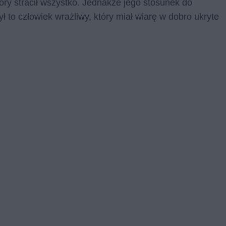
tóry stracił wszystko. Jednakże jego stosunek do
ł to człowiek wrażliwy, który miał wiarę w dobro ukryte