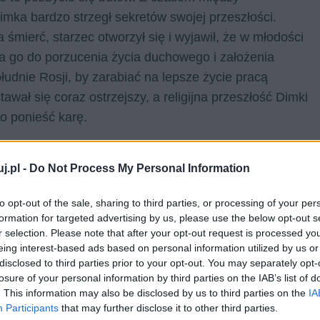
mka bardzo strzegł sekretów swojej przeszłości.
 śmierć, starzec otworzył się i wyjawił, że w młodości
a go do porzucenia życia duchowego i założenia
ołudnie Rosji, by zarabiać na lepsze życie pracą
wał się coraz ostrzejszy, a religijna przeszłość Dimki
ło ponieść karę.
nsportów, ponieważ obóz dopiero wówczas powstawał,
j.pl -
Do Not Process My Personal Information
nemu popowi wiarę w Boga i uczynił go człowiekiem
ka nadal litował się nad cierpiącymi oraz dostrzegał
to opt-out of the sale, sharing to third parties, or processing of your per
ozbawieni człowieczeństwa więźniowie mieli jeszcze
formation for targeted advertising by us, please use the below opt-out s
w opuszczał obóz, Dimka pożegnał go w swojej
r selection. Please note that after your opt-out request is processed y
eing interest-based ads based on personal information utilized by us or
 własny pogrzeb.
disclosed to third parties prior to your opt-out. You may separately opt-
losure of your personal information by third parties on the IAB’s list of
iadamia czytelnikowi, jak brutalna była rzeczywistość
. This information may also be disclosed by us to third parties on the
IA
panoszenia się rewolucji bolszewickiej. Winą
Participants
that may further disclose it to other third parties.