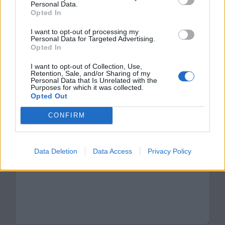
Personal Data.
Kategorie
opracowania
Opted In
Tagi
Chłopi - opracowanie
I want to opt-out of processing my
Personal Data for Targeted Advertising.
Chłopi – problematyka
Opted In
Jagustynka – charakterystyka
I want to opt-out of Collection, Use,
Retention, Sale, and/or Sharing of my
Personal Data that Is Unrelated with the
Dodaj komentarz
Purposes for which it was collected.
Opted Out
Komentarz
CONFIRM
Data Deletion
Data Access
Privacy Policy