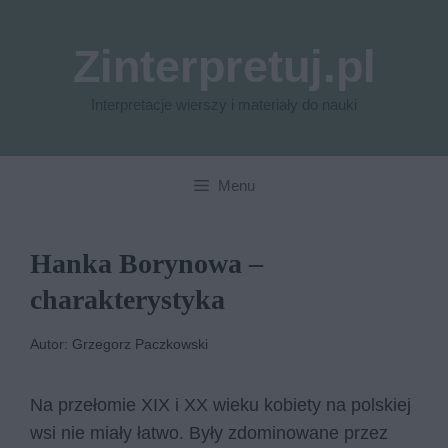
Przejdź
do
Zinterpretuj.pl
treści
Interpretacje wierszy i materiały do nauki
Menu
Hanka Borynowa –
charakterystyka
Autor: Grzegorz Paczkowski
Na przełomie XIX i XX wieku kobiety na polskiej
wsi nie miały łatwo. Były zdominowane przez