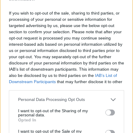
w pełni zrealizować. Hanka to odważna kobieta,
dobra, wspierająca żona oraz troskliwa i
If you wish to opt-out of the sale, sharing to third parties, or
processing of your personal or sensitive information for
kochająca matka, a także świetna gospodyni.
targeted advertising by us, please use the below opt-out
section to confirm your selection. Please note that after your
Czytaj także:
opt-out request is processed you may continue seeing
Bylica – charakterystyka
interest-based ads based on personal information utilized by
us or personal information disclosed to third parties prior to
Oby­czaj i tra­dy­cja w ży­ciu spo­łe­czeń­
your opt-out. You may separately opt-out of the further
stwa. Omów zagadnienie na podstawie
disclosure of your personal information by third parties on the
znanych Ci fragmentów Chłopów
IAB’s list of downstream participants. This information may
also be disclosed by us to third parties on the
IAB’s List of
Władysława Stanisława Reymonta. W
Downstream Participants
that may further disclose it to other
swo­jej od­po­wie­dzi uwzględ­nij rów­nież
third parties.
wy­bra­ny kon­tekst.
Personal Data Processing Opt Outs
Charakterystyka porównawcza Hanki i
Jagny z Chłopów
I want to opt-out of the Sharing of my
personal data.
Opis tańca Boryny z Jagną z Chłopów
Opted In
I want to opt-out of the Sale of my