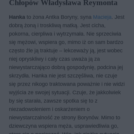
Chłopów Władysława Reymonta
Hanka
to żona Antka Boryny, syna
Macieja
. Jest
dobrą żoną i troskliwą matką. Jest cicha,
pokorna, cierpliwa i wytrzymała. Nie sprzeciwia
się mężowi, wspiera go, mimo iż on sam bardzo
często źle ją traktuje – lekceważy ją, jest wobec
niej opryskliwy i cały czas uważa ją za
niewystarczająco dobrą gospodynię, podcina jej
skrzydła. Hanka nie jest szczęśliwa, nie czuje
się przez nikogo traktowana poważnie i nie widzi
wyjścia ze swojej sytuacji. Czuje, że jakkolwiek
by się starała, zawsze spotka się to z
niezadowoleniem i oskarżeniem o
niewystarczalność ze strony Borynów. Mimo to
dziewczyna wspiera męża, usprawiedliwia go,