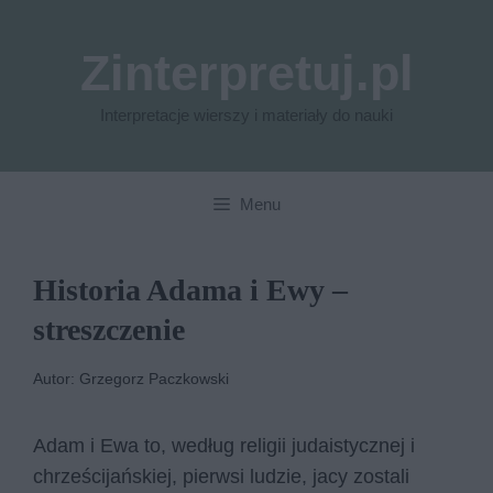
Przejdź
do
Zinterpretuj.pl
treści
Interpretacje wierszy i materiały do nauki
Menu
Historia Adama i Ewy –
streszczenie
Autor: Grzegorz Paczkowski
Adam i Ewa to, według religii judaistycznej i
chrześcijańskiej, pierwsi ludzie, jacy zostali