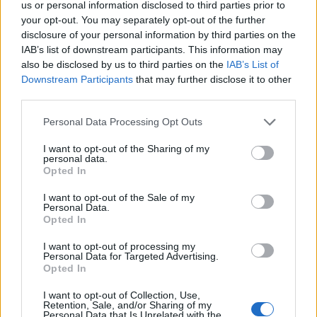
us or personal information disclosed to third parties prior to
swoich owoców, a kobiety będą cierpieć rodząc
your opt-out. You may separately opt-out of the further
disclosure of your personal information by third parties on the
dzieci. Grzech Adama i Ewy miał spaść na
IAB’s list of downstream participants. This information may
wszystkich ich potomków, czyli wszystkich
also be disclosed by us to third parties on the
IAB’s List of
późniejszych ludzi. Grzech ten został nazwany
Downstream Participants
that may further disclose it to other
third parties.
grzechem pierworodnym. Adam i Ewa stali się
rodzicami Kaina i Abla, którzy z kolei stali się
Personal Data Processing Opt Outs
bohaterami opowieści o pierwszym morderstwie,
I want to opt-out of the Sharing of my
jakiego dokonał człowiek.
personal data.
Opted In
Czytaj także:
I want to opt-out of the Sale of my
Personal Data.
Przypowieść o synu marnotrawnym –
Opted In
streszczenie, interpretacja,
I want to opt-out of processing my
problematyka
Personal Data for Targeted Advertising.
Opted In
Przypowieść o siewcy – streszczenie,
interpretacja, problematyka
I want to opt-out of Collection, Use,
Retention, Sale, and/or Sharing of my
Przypowieść o domu na skale i o
Personal Data that Is Unrelated with the