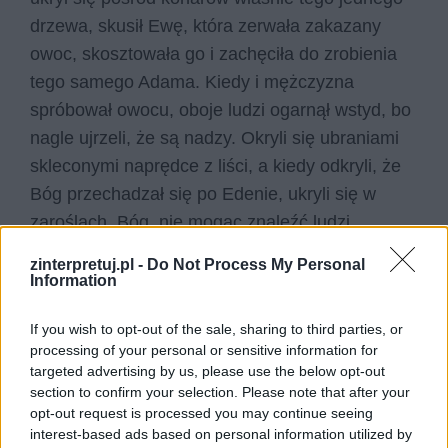
drzewa, skusił Ewę, która zerwała zakazany
owoc, skosztowała go i zachęciła do zrobienia
tego samego Adama. Kiedy i mężczyzna
spróbował owocu, oboje ludzi ogarnął wstyd, bo
nagle ujrzeli, że są nadzy. Okryli się ubraniami
skleconymi naprędce z liści, a kiedy odkryli, że
Bóg przechadzał się po Edenie, ukryli się w
zaroślach. Bóg, nie mogąc znaleźć ludzi,
zawołał ich, lecz oni odpowiedzieli mu, że
zinterpretuj.pl -
Do Not Process My Personal
wstydzą się mu pokazać, gdyż są nadzy. Po tej
Information
odpowiedzi Bóg zorientował się, że ludzie
If you wish to opt-out of the sale, sharing to third parties, or
złamali jego zakaz i zjedli owoc z zakazanego
processing of your personal or sensitive information for
drzewa. Bóg potępił ich czyn i wygnał ich z
targeted advertising by us, please use the below opt-out
Edenu. Wąż został potępiony na wieki,
section to confirm your selection. Please note that after your
opt-out request is processed you may continue seeing
natomiast ludzie ukarani tym, że z trudem mieli
interest-based ads based on personal information utilized by
uprawiać ziemię, by dawała im przeżyć ze