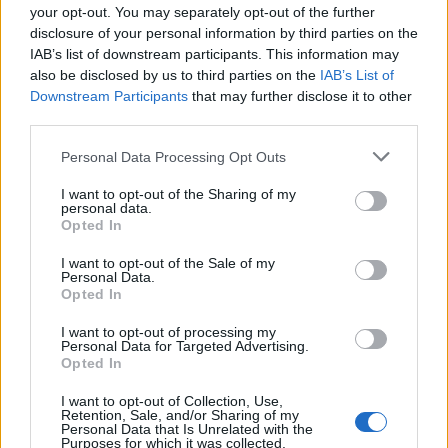
your opt-out. You may separately opt-out of the further
skruszony, ojciec przebacza mu od razu. Więcej
disclosure of your personal information by third parties on the
– przebaczenie wiąże się w tym przypadku z
IAB’s list of downstream participants. This information may
ogromną radością – ojciec każe wyprawić wielką
also be disclosed by us to third parties on the
IAB’s List of
Downstream Participants
that may further disclose it to other
ucztę na cześć skruszonego syna. Zachowanie
third parties.
to spotyka się z niezrozumieniem i pretensją
starszego syna – nie jest on w stanie pojąć
Personal Data Processing Opt Outs
ogromu miłosierdzia, którym ojciec obdarzył
I want to opt-out of the Sharing of my
personal data.
syna marnotrawnego. Jest to dla czytelnika
Opted In
jasny znak, że przebaczanie jest właściwą
I want to opt-out of the Sale of my
ścieżką nawet wówczas, gdy przekracza ono
Personal Data.
Opted In
możliwości naszego rozumienia. Nie
przypadkowo przypowieść ta jest również
I want to opt-out of processing my
Personal Data for Targeted Advertising.
nazywana
Przypowieścią o miłosiernym
Opted In
ojcu,
który to tytuł głównym bohaterem utworu
I want to opt-out of Collection, Use,
czyni ojca, a głównym jej tematem, właśnie
Retention, Sale, and/or Sharing of my
Personal Data that Is Unrelated with the
przebaczenie.
Purposes for which it was collected.