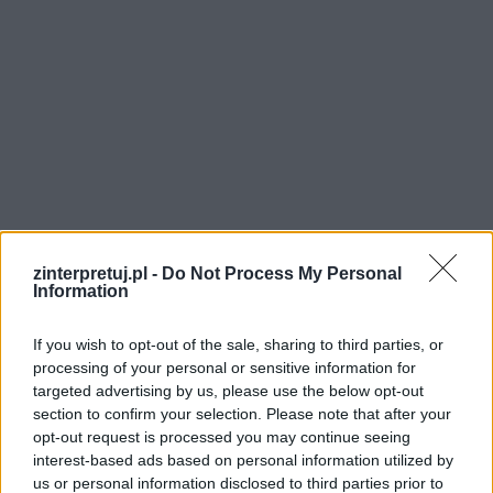
zinterpretuj.pl -
Do Not Process My Personal
Information
If you wish to opt-out of the sale, sharing to third parties, or
Poziom moralny przypowieści dotyczy
processing of your personal or sensitive information for
mechanizmu przebaczenia. Ojciec kocha
targeted advertising by us, please use the below opt-out
section to confirm your selection. Please note that after your
swojego młodszego syna tak bardzo, że oddaje
opt-out request is processed you may continue seeing
mu część majątku, która na niego przypada, a
interest-based ads based on personal information utilized by
kiedy ten trwoni całe bogactwo i wraca
us or personal information disclosed to third parties prior to