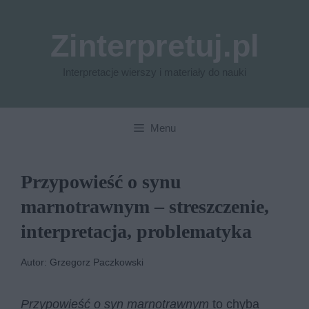
Przejdź
do
Zinterpretuj.pl
treści
Interpretacje wierszy i materiały do nauki
Menu
Przypowieść o synu
marnotrawnym – streszczenie,
interpretacja, problematyka
Autor: Grzegorz Paczkowski
Przypowieść o syn marnotrawnym
to chyba