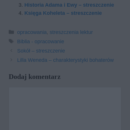
Historia Adama i Ewy – streszczenie
Księga Koheleta – streszczenie
Kategorie
opracowania
,
streszczenia lektur
Tagi
Biblia - opracowanie
Sokół – streszczenie
Lilla Weneda – charakterystyki bohaterów
Dodaj komentarz
Komentarz