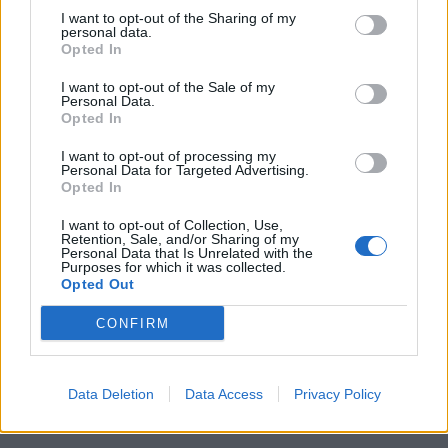
I want to opt-out of the Sharing of my
ciągłego wysiłku w kierunku odzyskania
personal data.
Opted In
niepodległości. Sprawiało bowiem wrażenie, że
w razie np. wywołania kolejnego powstania, po
I want to opt-out of the Sale of my
Personal Data.
stronie Polaków staną nadprzyrodzone siły i
Opted In
moce, co miałoby gwarantować im zwycięstwo.
I want to opt-out of processing my
W taki właśnie sposób należy interpretować
Personal Data for Targeted Advertising.
Opted In
pojawienie się Zjaw w bronowickiej chacie
w
Weselu
Wyspiańskiego.
I want to opt-out of Collection, Use,
Retention, Sale, and/or Sharing of my
Personal Data that Is Unrelated with the
Purposes for which it was collected.
Opted Out
CONFIRM
Data Deletion
Data Access
Privacy Policy