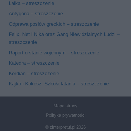
Lalka – streszczenie
Antygona – streszczenie
Odprawa posłów greckich – streszczenie
Felix, Net i Nika oraz Gang Niewidzialnych Ludzi –
streszczenie
Raport o stanie wojennym – streszczenie
Katedra – streszczenie
Kordian – streszczenie
Kajko i Kokosz. Szkoła latania – streszczenie
Mapa strony
Polityka prywatności
© zinterpretuj.pl 2026