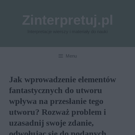
Przejdź
do
Zinterpretuj.pl
treści
Interpretacje wierszy i materiały do nauki
Menu
Jak wprowadzenie elementów
fantastycznych do utworu
wpływa na przesłanie tego
utworu? Rozważ problem i
uzasadnij swoje zdanie,
odwołując się do podanych