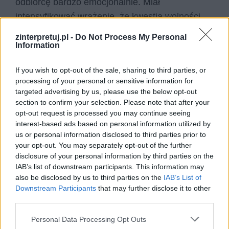
odbiorcę bardzo emocjonalnie. Miał
intensyfikować wrażenie, że kwestia wolności
Polski jest sprawą, która mobilizuje nawet
zinterpretuj.pl -
Do Not Process My Personal
nadprzyrodzone siły.
Information
Wielu polskich twórców, również w XIX wieku,
If you wish to opt-out of the sale, sharing to third parties, or
processing of your personal or sensitive information for
sięgało po elementy fantastyki w swoich
targeted advertising by us, please use the below opt-out
dziełach. Było to umotywowane modą literacką
section to confirm your selection. Please note that after your
epoki zaczerpniętą z innych krajów, a także tym,
opt-out request is processed you may continue seeing
interest-based ads based on personal information utilized by
że jednym z głównych tematów twórczości
us or personal information disclosed to third parties prior to
tamtego czasu była wolność Polski. Używając
your opt-out. You may separately opt-out of the further
do opisu tej sprawy elementów fantastycznych,
disclosure of your personal information by third parties on the
IAB’s list of downstream participants. This information may
podnoszono jej rangę. Nagle bowiem okazywało
also be disclosed by us to third parties on the
IAB’s List of
się, że wolność Polski leży na sercu istotom z
Downstream Participants
that may further disclose it to other
innych wymiarów, które są w stanie dopomóc
third parties.
Polakom. Miało to najprawdopodobniej na celu
Personal Data Processing Opt Outs
jeszcze większe zmotywowanie narodu do