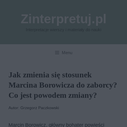
Przejdź
do
Zinterpretuj.pl
treści
Interpretacje wierszy i materiały do nauki
Menu
Jak zmienia się stosunek
Marcina Borowicza do zaborcy?
Co jest powodem zmiany?
Autor: Grzegorz Paczkowski
Marcin Borowicz, główny bohater powieści