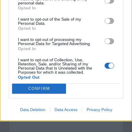
Zygiera – opis lekcji języka polskiego
personal data.
Opted In
w Syzyfowych pracach
I want to opt-out of the Sale of my
Personal Data.
Kategorie
Opted In
opracowania
Tagi
Stefan Żeromski
,
Syzyfowe prace -
I want to opt-out of processing my
Personal Data for Targeted Advertising.
opracowanie
Opted In
Pozytywizm w Lalce – praca u podstaw i
I want to opt-out of Collection, Use,
Retention, Sale, and/or Sharing of my
praca organiczna
Personal Data that Is Unrelated with the
Purposes for which it was collected.
Rodzaje psalmów
Opted Out
CONFIRM
Dodaj komentarz
Komentarz
Data Deletion
Data Access
Privacy Policy