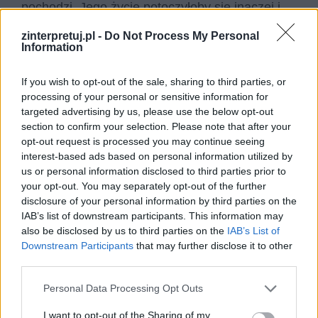
pochodzi. Jego życie potoczyłoby się inaczej i
stałby się żywym dowodem na to, jak doskonały
zinterpretuj.pl -
Do Not Process My Personal
był aparat rusyfikacyjny w polskich szkołach.
Information
Stało się jednak inaczej i mimo że nie znamy
If you wish to opt-out of the sale, sharing to third parties, or
dalszych losów chłopaka, możemy się
processing of your personal or sensitive information for
domyślać, że w dorosłym życiu stał się
targeted advertising by us, please use the below opt-out
dojrzałym patriotą, który już nigdy nie zapomniał
section to confirm your selection. Please note that after your
opt-out request is processed you may continue seeing
skąd pochodzi i do jakiego narodu naprawdę
interest-based ads based on personal information utilized by
należy.
us or personal information disclosed to third parties prior to
your opt-out. You may separately opt-out of the further
Czytaj także:
disclosure of your personal information by third parties on the
IAB’s list of downstream participants. This information may
Czy Marcin Borowicz z Syzyfowych
also be disclosed by us to third parties on the
IAB’s List of
prac stał się chlubą rodziny?
Downstream Participants
that may further disclose it to other
Marcin Borowicz – charakterystyka
third parties.
Syzyfowe prace – motywy literackie
Personal Data Processing Opt Outs
Recytacja Reduty Ordona przez
I want to opt-out of the Sharing of my