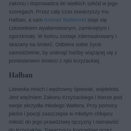
zakonu i doprowadza do wielkich szkód w jego
szeregach. Przez cały czas towarzyszy mu
Halban, a sam
Konrad Wallenrod
staje się
człowiekiem wyalienowanym, zamkniętym i
zgorzkniały. W końcu zostaje zdemaskowany i
skazany na śmierć. Odbiera sobie życie
samodzielnie, by uniknąć hańby wiążącej się z
poniesieniem śmierci z ręki krzyżackiej.
Halban
Litewska mnich i wędrowny śpiewak, wajdelota.
Jest więźniem Zakonu Krzyżackiego i bierze pod
swoje skrzydła młodego Waltera. Przy pomocy
pieśni i poezji zaszczepia w młodym chłopcu
miłość do jego prawdziwej ojczyzny i nienawiść
do Krzyżaków. Towarzyszy Konradowi przez