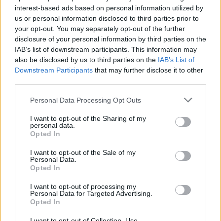
interest-based ads based on personal information utilized by
us or personal information disclosed to third parties prior to
your opt-out. You may separately opt-out of the further
disclosure of your personal information by third parties on the
IAB’s list of downstream participants. This information may
also be disclosed by us to third parties on the
IAB’s List of
Downstream Participants
that may further disclose it to other
third parties.
Personal Data Processing Opt Outs
I want to opt-out of the Sharing of my
personal data.
Opted In
Książę Witold
I want to opt-out of the Sale of my
Personal Data.
Opted In
Litewski arystokrata. Postać dynamiczna. Na
I want to opt-out of processing my
początku jest człowiekiem zdradliwym, który
Personal Data for Targeted Advertising.
przy pomocy krzyżackiego wsparcia próbuje
Opted In
zwrócić się przeciwko zbuntowanym Litwinom.
I want to opt-out of Collection, Use,