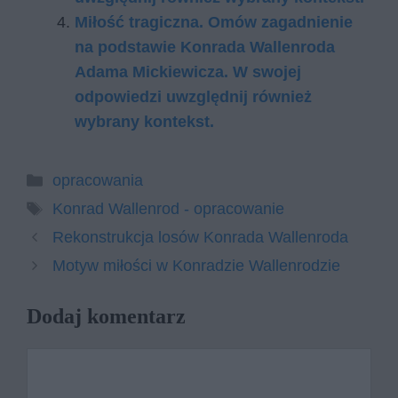
Miłość tragiczna. Omów zagadnienie
na podstawie Konrada Wallenroda
Adama Mickiewicza. W swojej
odpowiedzi uwzględnij również
wybrany kontekst.
Kategorie
opracowania
Tagi
Konrad Wallenrod - opracowanie
Rekonstrukcja losów Konrada Wallenroda
Motyw miłości w Konradzie Wallenrodzie
Dodaj komentarz
Komentarz