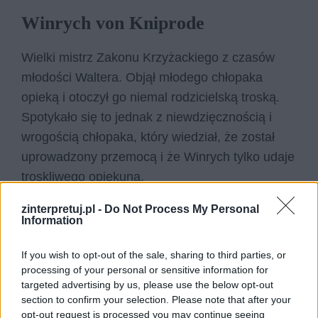
Winrych von Kniprode
Wielki mistrz Zakonu Krzyżackiego z czasów
młodości Waltera. Objął młodego chłopaka
opieką i otoczył go niemal rodzicielską troską.
Spotykało się to jednak z niewdzięcznością i
wrogością chłopaka, który wiedział, że został
uprowadzony przemocą i że Winrych tylko udaje
troskliwego opiekuna.
zinterpretuj.pl -
Do Not Process My Personal
Information
If you wish to opt-out of the sale, sharing to third parties, or
processing of your personal or sensitive information for
targeted advertising by us, please use the below opt-out
section to confirm your selection. Please note that after your
opt-out request is processed you may continue seeing