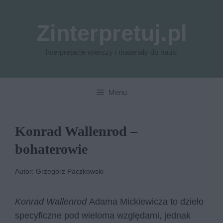
Przejdź
do
Zinterpretuj.pl
treści
Interpretacje wierszy i materiały do nauki
Menu
Konrad Wallenrod –
bohaterowie
Autor: Grzegorz Paczkowski
Konrad Wallenrod
Adama Mickiewicza to dzieło
specyficzne pod wieloma względami, jednak