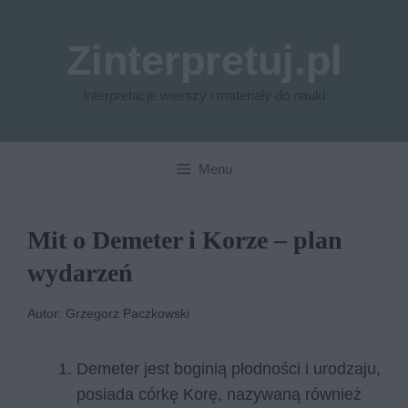
Przejdź
do
Zinterpretuj.pl
treści
Interpretacje wierszy i materiały do nauki
Menu
Mit o Demeter i Korze – plan
wydarzeń
Autor: Grzegorz Paczkowski
Demeter jest boginią płodności i urodzaju,
posiada córkę Korę, nazywaną również