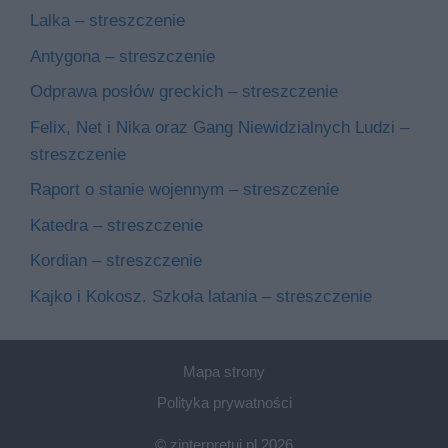
Lalka – streszczenie
Antygona – streszczenie
Odprawa posłów greckich – streszczenie
Felix, Net i Nika oraz Gang Niewidzialnych Ludzi –
streszczenie
Raport o stanie wojennym – streszczenie
Katedra – streszczenie
Kordian – streszczenie
Kajko i Kokosz. Szkoła latania – streszczenie
Mapa strony
Polityka prywatności
© zinterpretuj.pl 2026