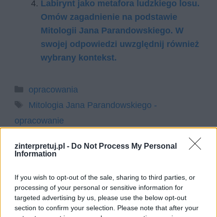
Labirynt jako metafora ludzkiego losu.
Omów zagadnienie na podstawie
Mitologii Jana Parandowskiego. W
swojej odpowiedzi uwzględnij również
wybrany kontekst.
Kategorie
opracowania
Tagi
Mitologia Jana Parandowskiego -
opracowanie
Mit o Syzyfie – streszczenie
zinterpretuj.pl -
Do Not Process My Personal
Mit o Demeter i Korze – streszczenie
Information
Dodaj komentarz
If you wish to opt-out of the sale, sharing to third parties, or
processing of your personal or sensitive information for
targeted advertising by us, please use the below opt-out
Komentarz
section to confirm your selection. Please note that after your