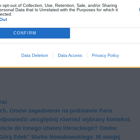
o opt-out of Collection, Use, Retention, Sale, and/or Sharing
ersonal Data that Is Unrelated with the Purposes for which it
lected.
Out
CONFIRM
Data Deletion
Data Access
Privacy Policy
rac
nych. Omów zagadnienie na podstawie Pana
dpowiedzi uwzględnij również wybrany kontekst.
ekście do innego utworu literackiego? Omów
„Górą Edek” Marka Nowakowskiego. W swojej