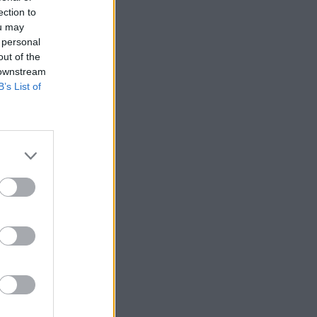
ection to
ou may
 personal
out of the
 downstream
B’s List of