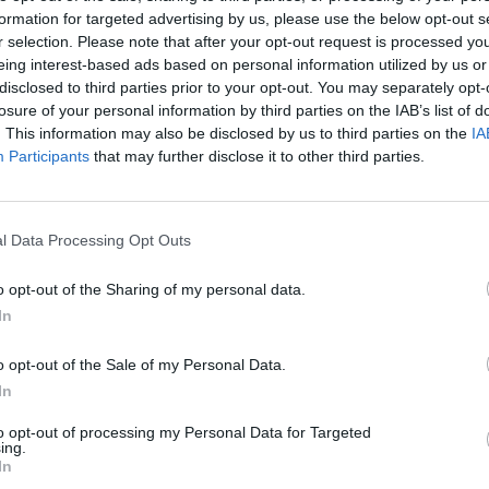
formation for targeted advertising by us, please use the below opt-out s
arsenału przed rabunkiem Rosjan.
r selection. Please note that after your opt-out request is processed y
eing interest-based ads based on personal information utilized by us or
ę z całą redutą, niż pozwolić, by przejęli ją Moskale.
disclosed to third parties prior to your opt-out. You may separately opt-
 uczniach gorące uczucia patriotyczne. Dowodzi to,
losure of your personal information by third parties on the IAB’s list of
. This information may also be disclosed by us to third parties on the
IA
zypadku uczniów gimnazjum w Klerykowie czymś
Participants
that may further disclose it to other third parties.
 racji bytu. Uczniowie od czasu tej pamiętnej lekcji
lską – odkrywają swoją tożsamość narodową. Poznają na
lkę i poświęcenie. Żeromski stawia więc tezę
l Data Processing Opt Outs
 o bohaterach narodowych jest efektem działań
rafią docenić walkę swoich przodków oraz ich udział w
o opt-out of the Sharing of my personal data.
In
rtowo i cieszyć się wolnością.
o opt-out of the Sale of my Personal Data.
hodzimy bardzo wiele rocznic związanych z bolesnymi
In
 nad ty, jak my byśmy zachowali się na miejscu naszych
to opt-out of processing my Personal Data for Targeted
ing.
In