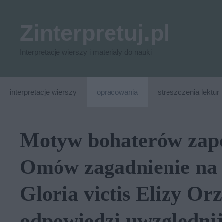
Przejdź
do
Zinterpretuj.pl
treści
Interpretacje wierszy i materiały do nauki
interpretacje wierszy
opracowania
streszczenia lektur
Motyw bohaterów zap
Omów zagadnienie na 
Gloria victis Elizy Or
odpowiedzi uwzględni