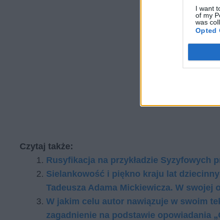
I want t
of my P
was col
Opted 
Czytaj także:
Rusyfikacja na przykładzie Syzyfowych p
Sielankowość i piękno kraju lat dziecin
Tadeusza Adama Mickiewicza. W swojej o
W jakim celu autor nawiązuje w swoim t
zagadnienie na podstawie opowiadania 