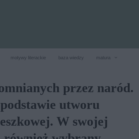
motywy literackie
baza wiedzy
matura
omnianych przez naród.
podstawie utworu
zeszkowej. W swojej
j również wybrany