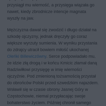
przysiągł mu wierność, a przysięga wiązała go
nawet, kiedy zbrodnicze intencje magnata
wyszły na jaw.
Mężczyzna dawał się zwodzić i długo działał na
szkodę ojczyzny, jednak dręczyły go coraz
większe wyrzuty sumienia. W wyniku przystania
do zdrajcy utracił bowiem miłość ukochanej
Oleńki Billewiczówny
. Serce podpowiadało mu,
że idzie złą drogą i w końcu Kmicic złamał daną
Radziwiłłowi przysięgę w imię wierności
ojczyźnie. Pod zmienioną tożsamością przystał
do obrońców Polski przed szwedzkim najazdem.
Wsławił się w czasie obrony Jasnej Góry w
Częstochowie, niemal przypłacając swoje
bohaterstwo życiem. Później chronił samego