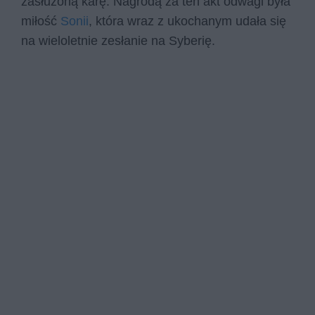
zasłużoną karę. Nagrodą za ten akt odwagi była
miłość
Sonii
, która wraz z ukochanym udała się
na wieloletnie zesłanie na Syberię.