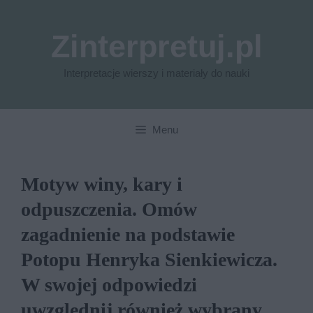
Przejdź
do
Zinterpretuj.pl
treści
Interpretacje wierszy i materiały do nauki
Menu
Motyw winy, kary i
odpuszczenia. Omów
zagadnienie na podstawie
Potopu Henryka Sienkiewicza.
W swojej odpowiedzi
uwzględnij również wybrany