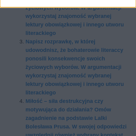
życiowych wyborów. W argumentacji
wykorzystaj znajomość wybranej
lektury obowiązkowej i innego utworu
literackiego
Napisz rozprawkę, w której
udowodnisz, że bohaterowie literaccy
ponosili konsekwencje swoich
życiowych wyborów. W argumentacji
wykorzystaj znajomość wybranej
lektury obowiązkowej i innego utworu
literackiego
Miłość – siła destrukcyjna czy
motywująca do działania? Omów
zagadnienie na podstawie Lalki
Bolesława Prusa. W swojej odpowiedzi
uwzględnij również wybrany kontekst.