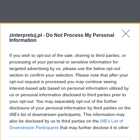
zinterpretuj.pl -
Do Not Process My Personal
Jak widać na powyższych przykładach motyw
Information
winy, kary i przebaczenia był na przestrzeni
wieków eksploatowany dość mocno na łamach
If you wish to opt-out of the sale, sharing to third parties, or
literatury pięknej. Różni twórcy bardzo chętnie
processing of your personal or sensitive information for
targeted advertising by us, please use the below opt-out
zaglądają w duszę jednostki i starają się dociec,
section to confirm your selection. Please note that after your
co też ma wpływ na człowieka nie tylko w
opt-out request is processed you may continue seeing
momencie, gdy ten dopuszcza się grzechów i
interest-based ads based on personal information utilized by
us or personal information disclosed to third parties prior to
zbrodni, lecz przede wszystkim w chwili, w której
your opt-out. You may separately opt-out of the further
zaczyna się zmieniać i rozumieć swój czyn, a
disclosure of your personal information by third parties on the
także później gdy stara się zadośćuczynić. Takie
IAB’s list of downstream participants. This information may
also be disclosed by us to third parties on the
IAB’s List of
lektury są niewątpliwie ciekawe dla każdego z
Downstream Participants
that may further disclose it to other
nas, ponieważ dają wgląd w stany psychiczne,
third parties.