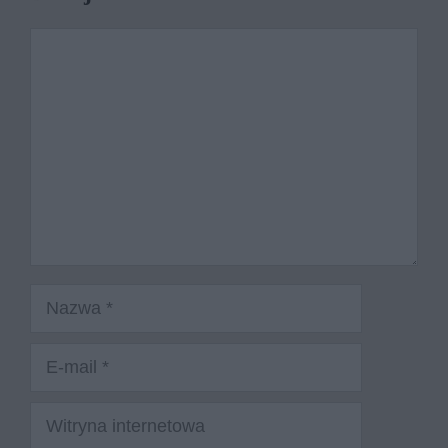
Komentarz
Nazwa
E-
mail
Witryna
internetowa