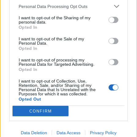
których nie spotyka się często, które mogą być
Personal Data Processing Opt Outs
dla czytelników ostrzeżeniem, a także
wskazówką, do tego jak postępować, gdy
I want to opt-out of the Sharing of my
personal data.
chcemy naprawić swoje winy.
Opted In
I want to opt-out of the Sale of my
Czytaj także:
Personal Data.
Opted In
Rozważ, jaką rolę w utworze literackim
pełni konstrukcja czasu. Punktem
I want to opt-out of processing my
Personal Data for Targeted Advertising.
wyjścia do rozważań uczyń fragment
Opted In
tekstu Doroty Korwin-Piotrowskiej. W
I want to opt-out of Collection, Use,
pracy odwołaj się do: wybranej lektury
Retention, Sale, and/or Sharing of my
Personal Data that Is Unrelated with the
obowiązkowej, utworów literackich z
Purposes for which it was collected.
Opted Out
dwóch różnych epok oraz wybranego
kontekstu.
CONFIRM
Napisz rozprawkę, w której
udowodnisz, że bohaterowie literaccy
Data Deletion
Data Access
Privacy Policy
ponosili konsekwencje swoich