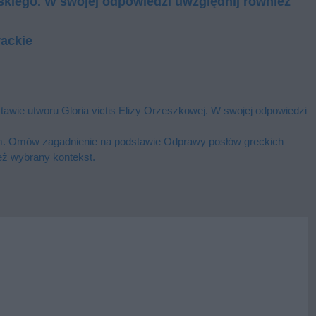
skiego. W swojej odpowiedzi uwzględnij również
ackie
tawie utworu Gloria victis Elizy Orzeszkowej. W swojej odpowiedzi
ckim. Omów zagadnienie na podstawie Odprawy posłów greckich
eż wybrany kontekst.