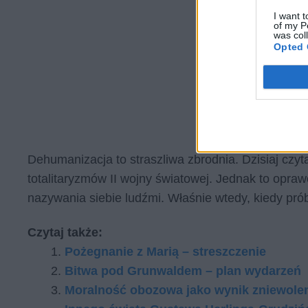
I want t
of my P
was col
Opted 
Dehumanizacja to straszliwa zbrodnia. Dzisiaj czyt
totalitaryzmów II wojny światowej. Jednak to opra
nazywania siebie ludźmi. Właśnie wtedy, kiedy pr
Czytaj także:
Pożegnanie z Marią – streszczenie
Bitwa pod Grunwaldem – plan wydarzeń
Moralność obozowa jako wynik zniewole