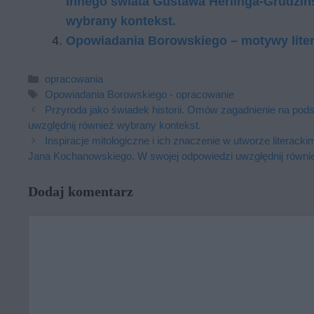
Innego świata Gustawa Herlinga-Grudziń
wybrany kontekst.
Opowiadania Borowskiego – motywy liter
Kategorie
opracowania
Tagi
Opowiadania Borowskiego - opracowanie
Przyroda jako świadek historii. Omów zagadnienie na pods
uwzględnij również wybrany kontekst.
Inspiracje mitologiczne i ich znaczenie w utworze litera
Jana Kochanowskiego. W swojej odpowiedzi uwzględnij równi
Dodaj komentarz
Komentarz