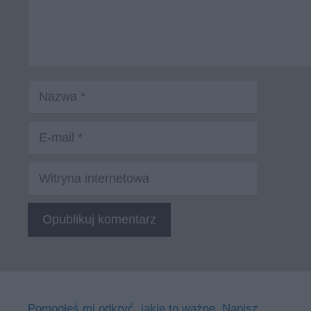
Nazwa
E-
mail
Witryna
internetowa
Pomogłeś mi odkryć, jakie to ważne. Napisz