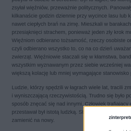
zsyłał więźniów, przeważnie politycznych. Panował
kilkanaście godzin dziennie przy wycince lasu lub 
nawet ciepłych brań na zimę. Mieszkali w barakach
przesiąknięci strachem, ponieważ jeden zły krok mó
Więźniom odbierano tożsamość, rzeczy osobiste 
czyli odbierano wszystko to, co na co dzień uważam
zwierząt. Więźniowie staczali się w kłamstwa, band
wszystkim wyznawanym przez siebie wcześniej war
większą kolację lub mniej wymagające stanowisko 
Ludzie, którzy spędzili w łagrach wiele lat, tracili 
i wyniszczającą rzeczywistością. Trudno się było pog
sposób znęcać się nad innymi. Człowiek trafiający 
przestawał był istotą ludzką. Stawał się narzędzie
zinterpretu
zamienić na nowy.