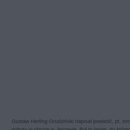
Gustaw Herling-Grudziński napisał powieść, pt.
Inn
pobytu w obozie w Jercewie. Był to łagier, do któr