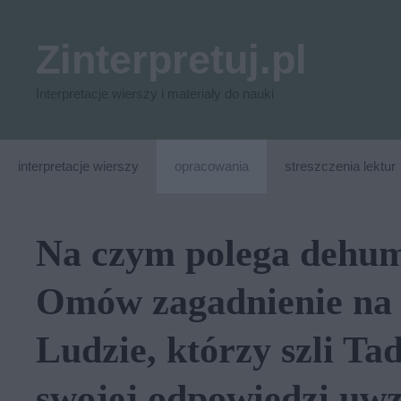
Przejdź
do
Zinterpretuj.pl
treści
Interpretacje wierszy i materiały do nauki
interpretacje wierszy
opracowania
streszczenia lektur
Na czym polega dehum
Omów zagadnienie na 
Ludzie, którzy szli T
swojej odpowiedzi uwz