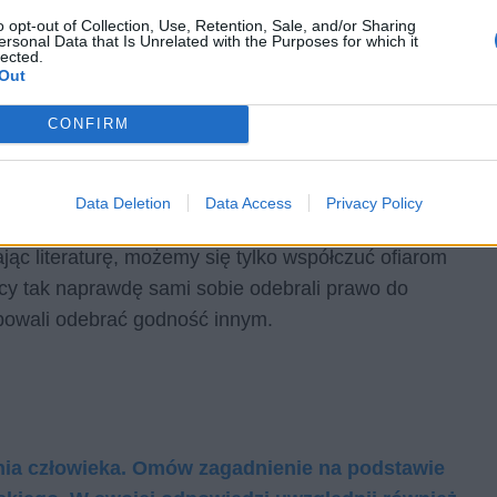
o opt-out of Collection, Use, Retention, Sale, and/or Sharing
ersonal Data that Is Unrelated with the Purposes for which it
lected.
Out
CONFIRM
Data Deletion
Data Access
Privacy Policy
ając literaturę, możemy się tylko współczuć ofiarom
wcy tak naprawdę sami sobie odebrali prawo do
óbowali odebrać godność innym.
nia człowieka. Omów zagadnienie na podstawie