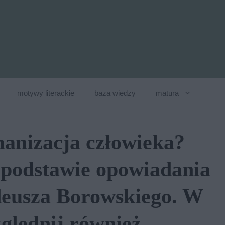
motywy literackie
baza wiedzy
matura
anizacja człowieka?
podstawie opowiadania
adeusza Borowskiego. W
ględnij również