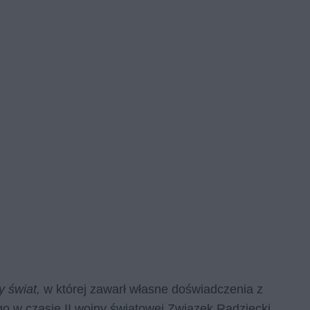
y świat,
w której zawarł własne doświadczenia z
ego w czasie II wojny światowej Związek Radziecki