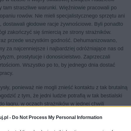
y tam straszliwe warunki. Więźniowie pracowali po
kopaniu rowów. Nie mieli specjalistycznego sprzętu ani
, dostawali głodowe racje żywnościowe. Byli ponadto
gł zakończyć się śmiercią ze strony strażników.
oraz przede wszystkim godność. Dehumanizowano,
y za najcenniejsze i najbardziej odróżniające nas od
ytyzm, prostytucje i donosicielstwo. Zaprzeczali
tościom. Wszystko po to, by jednego dnia dostać
pracy.
zmysły, ponieważ nie mogli znieść kontaktu z tak brutalną
odzić z tym, że jedni ludzie potrafią w tak bestialski
do łagru, w oczach strażników w jednej chwili
m, przedmiotem, którą w każdej chwili można wyrzucić i
j.pl -
Do Not Process My Personal Information