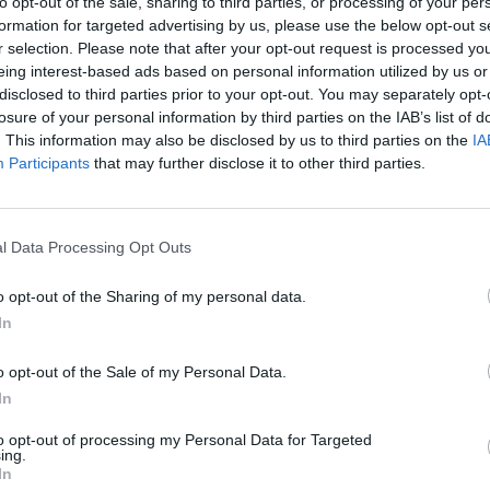
to opt-out of the sale, sharing to third parties, or processing of your per
alszej literaturze obozowej. Na przykład w tomie
formation for targeted advertising by us, please use the below opt-out s
kiego. Autor ten również trafił w czasie wojny do
r selection. Please note that after your opt-out request is processed y
eing interest-based ads based on personal information utilized by us or
ił się on od sowieckich łagrów tym, że określone
disclosed to third parties prior to your opt-out. You may separately opt-
była do katorżniczej i wyniszczającej pracy. W
losure of your personal information by third parties on the IAB’s list of
 opisuje, jak więźniowie przyjmowali kolejny transport
. This information may also be disclosed by us to third parties on the
IA
Participants
that may further disclose it to other third parties.
go stada wokół świeżej ofiary. Przybysze nie wiedzieli
niewyobrażalny.
l Data Processing Opt Outs
łup. Można było ukraść coś wartościowego: ubranie,
ia. Nikt nie przejmował się tym, że przybysze też są
o opt-out of the Sharing of my personal data.
u i niektórzy z nich za chwilę stracą życie. Człowiek
In
 cechy, jakie predestynowały go wcześniej, by mógł być
o opt-out of the Sale of my Personal Data.
In
to opt-out of processing my Personal Data for Targeted
ing.
In