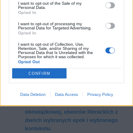
I want to opt-out of the Sale of my
Personal Data.
Opted In
I want to opt-out of processing my
Personal Data for Targeted Advertising.
Opted In
I want to opt-out of Collection, Use,
Czytaj także:
Retention, Sale, and/or Sharing of my
Personal Data that Is Unrelated with the
Dialog między tekstami. Rozważ, jaką
Purposes for which it was collected.
funkcję mogą pełnić w dziele
Opted Out
literackim nawiązania intertekstualne.
CONFIRM
Punktem wyjścia do rozważań uczyń
fragment tekstu Anny Burzyńskiej oraz
Data Deletion
Data Access
Privacy Policy
Michała Pawła Markowskiego. W pracy
odwołaj się do wybranej lektury
obowiązkowej, utworów literackich z
dwóch wybranych epok i wybranego
kontekstu.