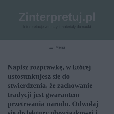
Przejdź
do
Zinterpretuj.pl
treści
Interpretacje wierszy i materiały do nauki
Menu
Napisz rozprawkę, w której
ustosunkujesz się do
stwierdzenia, że zachowanie
tradycji jest gwarantem
przetrwania narodu. Odwołaj
się do lektury obowiązkowej i