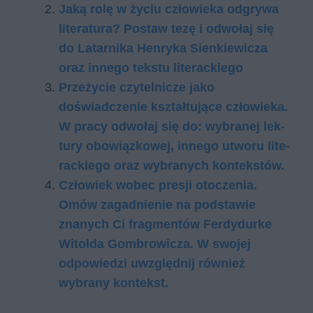
Jaką rolę w życiu człowieka odgrywa
literatura? Postaw tezę i odwołaj się
do Latarnika Henryka Sienkiewicza
oraz innego tekstu literackiego
Przeżycie czytelnicze jako
doświadczenie kształtujące człowieka.
W pra­cy od­wo­łaj się do: wy­bra­nej lek­
tu­ry obo­wiąz­ko­wej, in­ne­go utwo­ru li­te­
rac­kie­go oraz wy­bra­nych kon­tek­stów.
Człowiek wobec presji otoczenia.
Omów zagadnienie na podstawie
znanych Ci fragmentów Ferdydurke
Witolda Gombrowicza. W swojej
odpowiedzi uwzględnij również
wybrany kontekst.