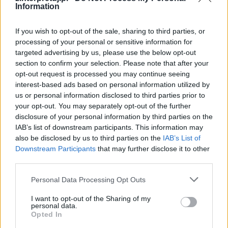
przetrwania narodu. Obcowanie z polską kulturą
Information
i językiem wzmacnia w ludziach poczucie, że
mają coś, co należy pielęgnować i chronić za
If you wish to opt-out of the sale, sharing to third parties, or
processing of your personal or sensitive information for
wszelką cenę.
targeted advertising by us, please use the below opt-out
section to confirm your selection. Please note that after your
opt-out request is processed you may continue seeing
interest-based ads based on personal information utilized by
us or personal information disclosed to third parties prior to
your opt-out. You may separately opt-out of the further
disclosure of your personal information by third parties on the
IAB’s list of downstream participants. This information may
also be disclosed by us to third parties on the
IAB’s List of
Downstream Participants
that may further disclose it to other
third parties.
Personal Data Processing Opt Outs
I want to opt-out of the Sharing of my
personal data.
Opted In