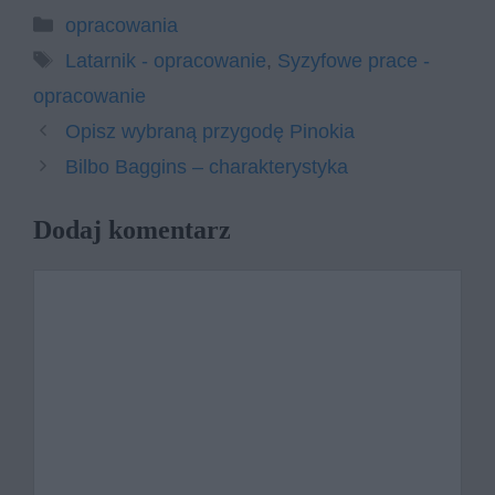
Kategorie
opracowania
Tagi
Latarnik - opracowanie
,
Syzyfowe prace -
opracowanie
Opisz wybraną przygodę Pinokia
Bilbo Baggins – charakterystyka
Dodaj komentarz
Komentarz