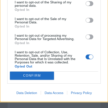
rzeczywistości. W pracy odwołaj się
I want to opt-out of the Sharing of my
personal data.
do: lektury obowiązkowej, innego
Opted In
utworu literackiego – może to być
I want to opt-out of the Sale of my
Personal Data.
również utwór poetycki oraz
Opted In
wybranych kontekstów.
I want to opt-out of processing my
Personal Data for Targeted Advertising.
Opted In
Kategorie
opracowania
Tagi
I want to opt-out of Collection, Use,
Lalka - opracowanie
Retention, Sale, and/or Sharing of my
Personal Data that Is Unrelated with the
Lisiecki – charakterystyka
Purposes for which it was collected.
Opted Out
Ewelina Janocka – charakterystyka
CONFIRM
Dodaj komentarz
Data Deletion
Data Access
Privacy Policy
Komentarz