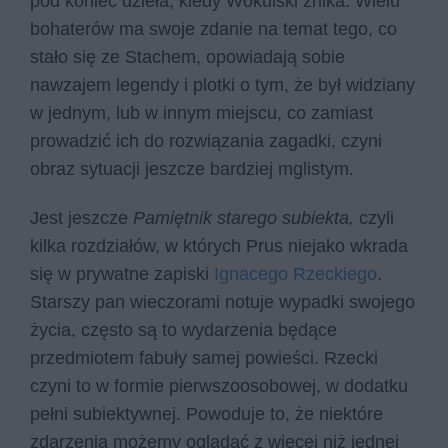
pod koniec dzieła, kiedy Wokulski znika. Wielu
bohaterów ma swoje zdanie na temat tego, co
stało się ze Stachem, opowiadają sobie
nawzajem legendy i plotki o tym, że był widziany
w jednym, lub w innym miejscu, co zamiast
prowadzić ich do rozwiązania zagadki, czyni
obraz sytuacji jeszcze bardziej mglistym.
Jest jeszcze
Pamiętnik starego subiekta,
czyli
kilka rozdziałów, w których Prus niejako wkrada
się w prywatne zapiski
Ignacego Rzeckiego
.
Starszy pan wieczorami notuje wypadki swojego
życia, często są to wydarzenia będące
przedmiotem fabuły samej powieści. Rzecki
czyni to w formie pierwszoosobowej, w dodatku
pełni subiektywnej. Powoduje to, że niektóre
zdarzenia możemy oglądać z więcej niż jednej