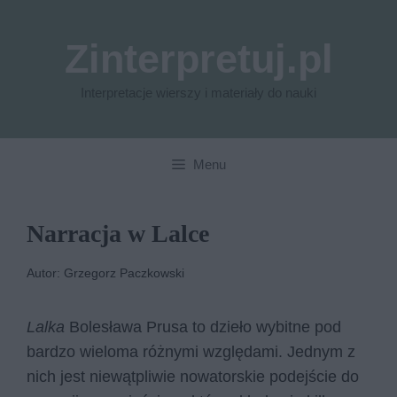
Przejdź
do
Zinterpretuj.pl
treści
Interpretacje wierszy i materiały do nauki
Menu
Narracja w Lalce
Autor: Grzegorz Paczkowski
Lalka
Bolesława Prusa to dzieło wybitne pod
bardzo wieloma różnymi względami. Jednym z
nich jest niewątpliwie nowatorskie podejście do