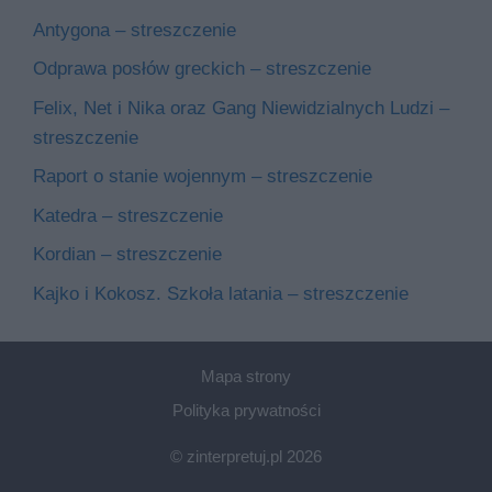
Antygona – streszczenie
Odprawa posłów greckich – streszczenie
Felix, Net i Nika oraz Gang Niewidzialnych Ludzi –
streszczenie
Raport o stanie wojennym – streszczenie
Katedra – streszczenie
Kordian – streszczenie
Kajko i Kokosz. Szkoła latania – streszczenie
Mapa strony
Polityka prywatności
© zinterpretuj.pl 2026