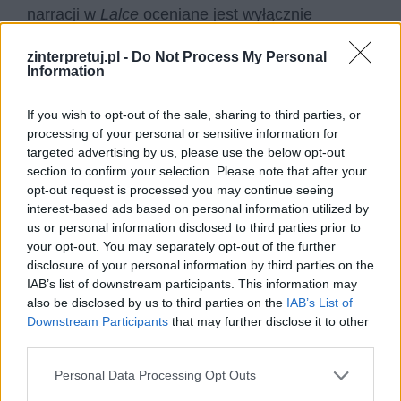
narracji w
Lalce
oceniane jest wyłącznie
pozytywnie jako odważny i nowatorski zabieg
zinterpretuj.pl -
Do Not Process My Personal
literacki, który pod pewnym kątem wyprzedził
Information
nurt swojej epoki.
If you wish to opt-out of the sale, sharing to third parties, or
Czytaj także:
processing of your personal or sensitive information for
targeted advertising by us, please use the below opt-out
Wysocki – charakterystyka
section to confirm your selection. Please note that after your
Literacki obraz polskiej arystokracji.
opt-out request is processed you may continue seeing
Omów zagadnienie na podstawie Lalki
interest-based ads based on personal information utilized by
us or personal information disclosed to third parties prior to
Bolesława Prusa. W swojej odpowiedzi
your opt-out. You may separately opt-out of the further
uwzględnij również wybrany kontekst.
disclosure of your personal information by third parties on the
Praca jako pasja człowieka. Omów
IAB’s list of downstream participants. This information may
also be disclosed by us to third parties on the
IAB’s List of
zagadnienie na podstawie Lalki
Downstream Participants
that may further disclose it to other
Bolesława Prusa. W swojej odpowiedzi
third parties.
uwzględnij również wybrany kontekst.
Personal Data Processing Opt Outs
Niebezpieczeństwo idealizowania