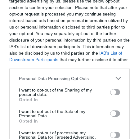
mody i nurty panowały w danej epoce. Zawsze
targeted advertising by us, please use the below opt-out
section to confirm your selection. Please note that after your
jednak podkreślane były dwie jej główne cechy.
opt-out request is processed you may continue seeing
Po pierwsze, miłość była ukazywana jako
interest-based ads based on personal information utilized by
uczucie totalne – nie pozostawiające jednostce
us or personal information disclosed to third parties prior to
your opt-out. You may separately opt-out of the further
wyboru, co do zaangażowania się w nią. Była
disclosure of your personal information by third parties on the
podniosła, uwznioślająca, dająca nadzieję i
IAB’s list of downstream participants. This information may
poczucie bezpieczeństwa. Po drugie, miłość
also be disclosed by us to third parties on the
IAB’s List of
Downstream Participants
that may further disclose it to other
potrafiła być siłą niszczącą w momencie, kiedy
third parties.
nie była odwzajemniana. Człowiek zakochany,
Personal Data Processing Opt Outs
który nie znajdował wzajemności u kochanej
osoby, mógł popaść w rozpacz, o tyle
I want to opt-out of the Sharing of my
personal data.
niebezpieczną, że nieraz prowadzącą nawet do
Opted In
chęci zakończenia własnego życia. Nie ulega
I want to opt-out of the Sale of my
wątpliwości, że miłość to najpiękniejsze i
Personal Data.
Opted In
najpotężniejsze uczucie, jakiego doświadczyć
może człowiek, dlatego też warto czasem
I want to opt-out of processing my
Personal Data for Targeted Advertising.