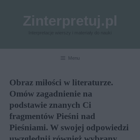
Przejdź
do
Zinterpretuj.pl
treści
Interpretacje wierszy i materiały do nauki
Menu
Obraz miłości w literaturze.
Omów zagadnienie na
podstawie znanych Ci
fragmentów Pieśni nad
Pieśniami. W swojej odpowiedzi
uwzględnij również wybrany