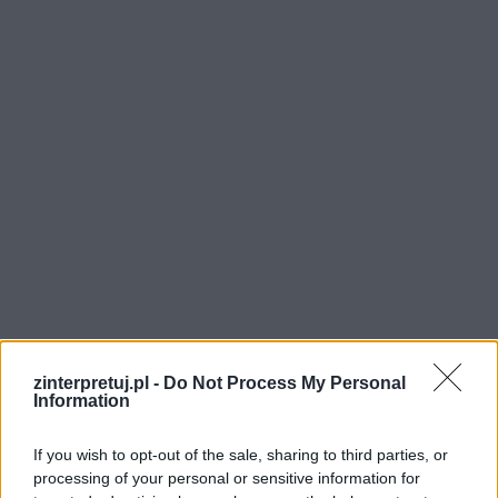
zinterpretuj.pl -
Do Not Process My Personal
Information
Ukazywanie miłości w literaturze zmieniało się
If you wish to opt-out of the sale, sharing to third parties, or
na przestrzeni wieków i zależało od tego, jakie
processing of your personal or sensitive information for