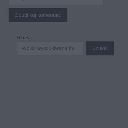
internetowa
Szukaj
Szukaj