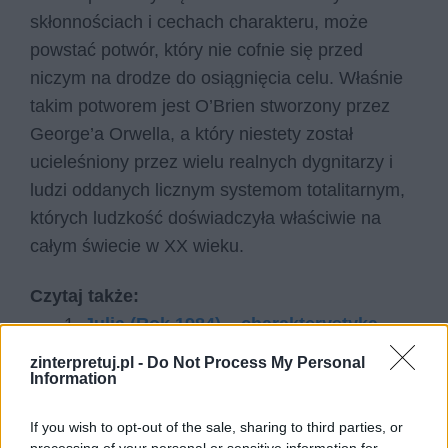
skłonnościach i cechach charakteru, może
powstać potwór, który nie cofnie się przed
niczym na drodze do osiągnięcia celu. Właśnie
takim potworem jest O’Brien stworzony przez
George’a Orwella, a który niestety został
ucieleśniony przez wielu realnych dygnitarzy i
ludzi oddanych licznym systemom totalitarnym,
których ludzkość doświadczyła właściwie na
całym świecie w XX wieku.
Czytaj także:
Julia (Rok 1984) – charakterystyka
Czym była nowomowa? Wyjaśnij
zinterpretuj.pl -
Do Not Process My Personal
Information
pojęcie i podaj przykłady
Wizja społeczeństwa przyszłości.
If you wish to opt-out of the sale, sharing to third parties, or
Omów zagadnienie na podstawie
processing of your personal or sensitive information for