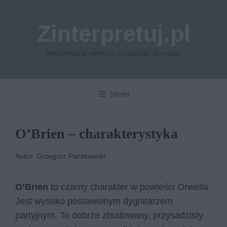
Przejdź
do
Zinterpretuj.pl
treści
Interpretacje wierszy i materiały do nauki
Menu
O’Brien – charakterystyka
Autor: Grzegorz Paczkowski
O’Brien
to czarny charakter w powieści Orwella.
Jest wysoko postawionym dygnitarzem
partyjnym. To dobrze zbudowany, przysadzisty