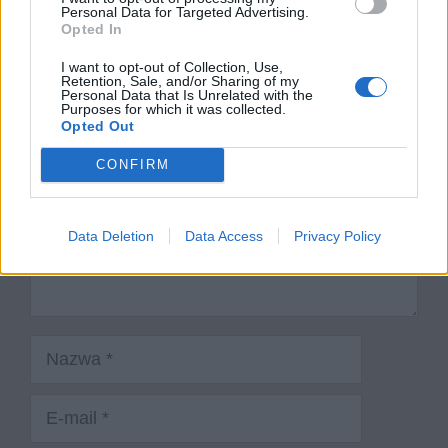
Personal Data for Targeted Advertising.
Opted In
Dodaj komentarz
I want to opt-out of Collection, Use,
Retention, Sale, and/or Sharing of my
Komentarz
Personal Data that Is Unrelated with the
Purposes for which it was collected.
Opted Out
CONFIRM
Data Deletion
Data Access
Privacy Policy
Nazwa
E-
mail