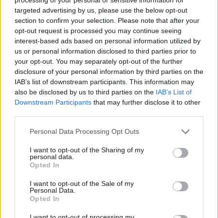
powieści Rok 1984 George’a Orwella.
targeted advertising by us, please use the below opt-out
section to confirm your selection. Please note that after your
W swojej odpowiedzi uwzględnij
opt-out request is processed you may continue seeing
również wybrany kontekst.
interest-based ads based on personal information utilized by
Czy możliwe jest zbudowanie
us or personal information disclosed to third parties prior to
your opt-out. You may separately opt-out of the further
doskonałego państwa? Omów
disclosure of your personal information by third parties on the
zagadnienie na podstawie powieści
IAB’s list of downstream participants. This information may
Rok 1984 George’a Orwella. W swojej
also be disclosed by us to third parties on the
IAB’s List of
Downstream Participants
that may further disclose it to other
odpowiedzi uwzględnij również
third parties.
wybrany kontekst.
Personal Data Processing Opt Outs
Kategorie
opracowania
I want to opt-out of the Sharing of my
personal data.
Tagi
Rok 1984 - opracowanie
Opted In
Julia (Rok 1984) – charakterystyka
I want to opt-out of the Sale of my
Personal Data.
Czym była nowomowa? Wyjaśnij pojęcie i
Opted In
podaj przykłady
I want to opt-out of processing my