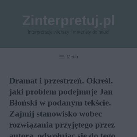
Przejdź
do
Zinterpretuj.pl
treści
Interpretacje wierszy i materiały do nauki
Menu
Dramat i przestrzeń. Określ,
jaki problem podejmuje Jan
Błoński w podanym tekście.
Zajmij stanowisko wobec
rozwiązania przyjętego przez
autora, odwołując się do tego