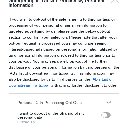
Przestrzenią współprzedstawioną, której nie
zinterpretuj.pl -
Do Not Process My Personal
Information
widać, a która stanowi kontekst dla wydarzeń i
treści dramatu, jest w tym przypadku świat
If you wish to opt-out of the sale, sharing to third parties, or
tożsamy z rzeczywistością Polski przełomu XIX i
processing of your personal or sensitive information for
targeted advertising by us, please use the below opt-out
XX wieku. Dopiero będąc świadomym relacji
section to confirm your selection. Please note that after your
tych dwóch przestrzeni, widz jest w stanie w
opt-out request is processed you may continue seeing
pełni świadomie odebrać i zrozumieć treść
interest-based ads based on personal information utilized by
us or personal information disclosed to third parties prior to
dzieła. Innym przykładem może być
Tango
your opt-out. You may separately opt-out of the further
Sławomira Mrożka. Tutaj również „mikrokosmos
disclosure of your personal information by third parties on the
sceny jest zwierciadłem makrokosmosu świata”.
IAB’s list of downstream participants. This information may
also be disclosed by us to third parties on the
IAB’s List of
Sztuka o zachwianiu postaw etycznych
Downstream Participants
that may further disclose it to other
prawdopodobnie nie zrobiłaby na odbiorcach
third parties.
takiego wrażenia, gdyby pozbawieni byli oni
Personal Data Processing Opt Outs
kontekstu przestrzeni współprzedstawionej, w
której – jak można się domyśleć – postawy te
I want to opt-out of the Sharing of my
personal data.
funkcjonują inaczej, dzięki czemu wypadki
Opted In