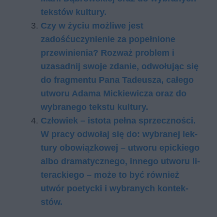
tekstów kultury.
Czy w życiu możliwe jest
zadośćuczynienie za popełnione
przewinienia? Rozważ problem i
uzasadnij swoje zdanie, odwołując się
do fragmentu Pana Tadeusza, całego
utworu Adama Mickiewicza oraz do
wybranego tekstu kultury.
Człowiek – istota pełna sprzeczności.
W pra­cy od­wo­łaj się do: wy­bra­nej lek­
tu­ry obo­wiąz­ko­wej – utwo­ru epic­kie­go
albo dra­ma­tycz­ne­go, in­ne­go utwo­ru li­
te­rac­kie­go – może to być rów­nież
utwór po­etyc­ki i wy­bra­nych kon­tek­
stów.