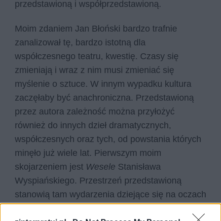
przedstawioną i współprzedstawioną.
Moim zdaniem Jan Błoński bardzo trafnie
zanalizował tę, bardzo istotną dla
współczesnego teatru, kwestię. Czasy się
zmieniają i wraz z nim musi zmieniać się
myślenie o sztuce. W innym wypadku kultura
zaczęłaby być anachroniczna. Przedstawioną
przez autora zależność można przyłożyć
również do innych dzieł dramatycznych,
współczesnych oraz tych, od powstania których
minęło już wiele lat. Pierwszym moim
skojarzeniem jest
Wesele
Stanisława
Wyspiańskiego. Przestrzeń przedstawioną
stanowią tam wydarzenia dziejące się na oczach
widza, w trakcie tytułowego wesela.