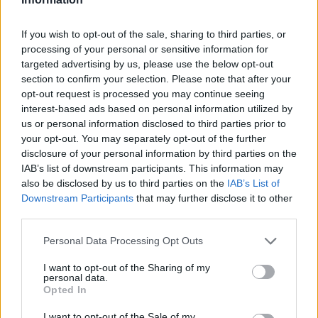
swoje królestwo. Nie można jednak
If you wish to opt-out of the sale, sharing to third parties, or
Sienkiewiczowskim dżunglom i puszczom
processing of your personal or sensitive information for
odmówić magicznego uroku, o którym można
targeted advertising by us, please use the below opt-out
niekiedy tylko marzyć.
section to confirm your selection. Please note that after your
opt-out request is processed you may continue seeing
interest-based ads based on personal information utilized by
Czytaj także:
us or personal information disclosed to third parties prior to
Napisz opis spotkania Stasia i Nel z
your opt-out. You may separately opt-out of the further
Mahdim
disclosure of your personal information by third parties on the
IAB’s list of downstream participants. This information may
Opis Faszody z powieści W pustyni i w
also be disclosed by us to third parties on the
IAB’s List of
puszczy
Downstream Participants
that may further disclose it to other
Moja przygoda w puszczy ze Stasiem i
third parties.
Nel – wymyśl i napisz swoją przygodę
Personal Data Processing Opt Outs
w pustyni i w puszczy
I want to opt-out of the Sharing of my
Napisz recenzję W pustyni i w puszczy
personal data.
Opted In
Henryka Sienkiewicza
I want to opt-out of the Sale of my