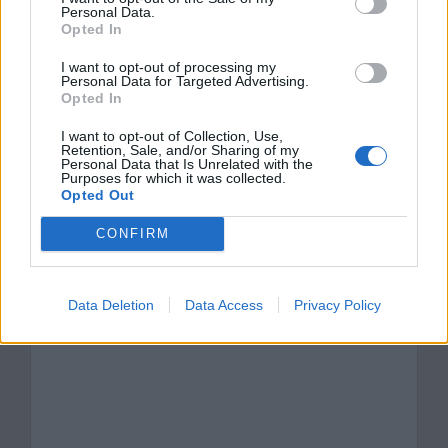
Personal Data.
Kategorie
opracowania
Opted In
Tagi
W pustyni i w puszczy - opracowanie
I want to opt-out of processing my
Personal Data for Targeted Advertising.
Opis Góry Lindego W pustyni i w puszczy
Opted In
Staś i Nel – charakterystyka porównawcza
I want to opt-out of Collection, Use,
Retention, Sale, and/or Sharing of my
Personal Data that Is Unrelated with the
Dodaj komentarz
Purposes for which it was collected.
Opted Out
Komentarz
CONFIRM
Data Deletion
Data Access
Privacy Policy