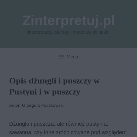
Przejdź
do
Zinterpretuj.pl
treści
Interpretacje wierszy i materiały do nauki
Menu
Opis dżungli i puszczy w
Pustyni i w puszczy
Autor: Grzegorz Paczkowski
Dżungla i puszcza, ale również pustynia,
sawanna, czy inne zróżnicowane pod względem