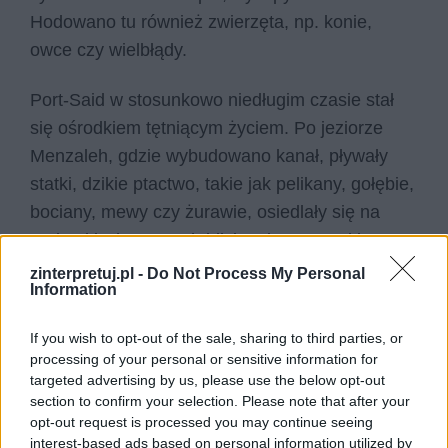
Hodowano tu również zwierzęta, np. konie,
owce czy wielbłądy.
Port-Said w stosunkowo niedługim czasie stał
się ośrodkiem tętniącym życiem. Po jeziorze
Menzaleh, gdzie wybudowano kanał, pływały
statki, dzikie ptactwo, takie jak pelikany, gołębie,
bociany, mewy czy żurawie, osiedlały się na
podmokłych terenach blisko niego. W takim
właśnie wielotysięcznym, barwnym i huczącym
zinterpretuj.pl -
Do Not Process My Personal
Information
od życia mieście urodzili się i dojrzewali główni
bohaterowie powieści
W pustyni i w puszczy.
If you wish to opt-out of the sale, sharing to third parties, or
processing of your personal or sensitive information for
Czytaj także:
targeted advertising by us, please use the below opt-out
Idrys – charakterystyka
section to confirm your selection. Please note that after your
opt-out request is processed you may continue seeing
W pustyni i w puszczy – bohaterowie
interest-based ads based on personal information utilized by