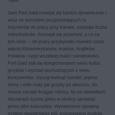
i lęku.
Sam Port-Said rozwijał się bardzo dynamicznie i
wraz ze wzrostem przyjeżdżających tu
inżynierów do pracy przy Kanale, wrastała liczba
mieszkańców. Rozwijał się przemysł, a co za
tym idzie – do pracy przybywało również coraz
więcej Afroamerykanów, Arabów, Anglików,
Polaków i ludzi wszelkiej maści narodowości.
Port-Said stał się konglomeratem wielu kultur,
języków i wyznań pochodzących z wielu
kontynentów. Zaczął kwitnąć handel, piękne
domy i wille rosły jak grzyby po deszczu, do
miasta zaczęli ściągać rolnicy, by na niewielkich
obszarach żyznej gleby w okolicy uprawiać
proso albo kukurydzę. Wynaleziono sprawny
system nawadniania pól, wykopywano studnie.