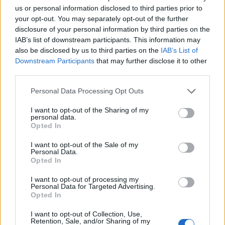
Spotkanie z lwem W pustyni i w
us or personal information disclosed to third parties prior to
puszczy – opis przygody
your opt-out. You may separately opt-out of the further
disclosure of your personal information by third parties on the
Opis goryla z powieści W pustyni i w
IAB’s list of downstream participants. This information may
puszczy Henryka Sienkiewicza
also be disclosed by us to third parties on the
IAB’s List of
Downstream Participants
that may further disclose it to other
third parties.
Kategorie
opracowania
Personal Data Processing Opt Outs
Tagi
W pustyni i w puszczy - opracowanie
I want to opt-out of the Sharing of my
Idrys – charakterystyka
personal data.
Opted In
W pustyni i w puszczy – czas i miejsce akcji
I want to opt-out of the Sale of my
Personal Data.
Dodaj komentarz
Opted In
I want to opt-out of processing my
Komentarz
Personal Data for Targeted Advertising.
Opted In
I want to opt-out of Collection, Use,
Retention, Sale, and/or Sharing of my