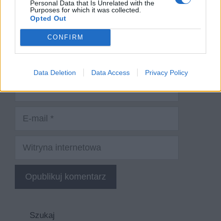
Personal Data that Is Unrelated with the
Purposes for which it was collected.
Opted Out
CONFIRM
Data Deletion
Data Access
Privacy Policy
Nazwa
E-
mail
Witryna
internetowa
Szukaj