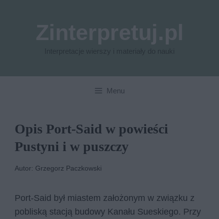
Przejdź
do
Zinterpretuj.pl
treści
Interpretacje wierszy i materiały do nauki
Menu
Opis Port-Said w powieści
Pustyni i w puszczy
Autor: Grzegorz Paczkowski
Port-Said był miastem założonym w związku z
pobliską stacją budowy Kanału Sueskiego. Przy