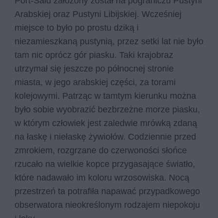
Port-Said założony został na pograniczu Pustyni
Arabskiej oraz Pustyni Libijskiej. Wcześniej
miejsce to było po prostu dziką i
niezamieszkaną pustynią, przez setki lat nie było
tam nic oprócz gór piasku. Taki krajobraz
utrzymał się jeszcze po północnej stronie
miasta, w jego arabskiej części, za torami
kolejowymi. Patrząc w tamtym kierunku można
było sobie wyobrazić bezbrzeżne morze piasku,
w którym człowiek jest zaledwie mrówką zdaną
na łaskę i niełaskę żywiołów. Codziennie przed
zmrokiem, rozgrzane do czerwoności słońce
rzucało na wielkie kopce przygasające światło,
które nadawało im koloru wrzosowiska. Nocą
przestrzeń ta potrafiła napawać przypadkowego
obserwatora nieokreślonym rodzajem niepokoju