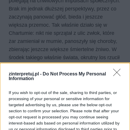
polegają na chwilowych impulsach społecznych.
Brak im jednak dłuższej perspektywy, przez co
zaczynają panować głód, bieda i jeszcze
większa przemoc. Tak właśnie działo się w
Chartumie: nikt nie sprzątał z ulic zwłok, które
żar zamieniał w mumie, panoszyły się choroby,
zbierając jeszcze większe śmiertelne żniwo. W
środek takiego właśnie świata, okrutny los rzucił
dwójkę dzieci, Stasia i Nel, którzy pod komendą
arabskich porywaczy musieli przetrwać.
zinterpretuj.pl -
Do Not Process My Personal
Information
Czytaj także:
If you wish to opt-out of the sale, sharing to third parties, or
Idrys – charakterystyka
processing of your personal or sensitive information for
W pustyni i w puszczy – główne wątki
targeted advertising by us, please use the below opt-out
section to confirm your selection. Please note that after your
Spotkanie z lwem W pustyni i w
opt-out request is processed you may continue seeing
puszczy – opis przygody
interest-based ads based on personal information utilized by
Opis goryla z powieści W pustyni i w
us or personal information disclosed to third parties prior to