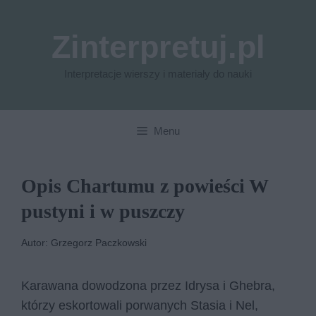
Przejdź
do
Zinterpretuj.pl
treści
Interpretacje wierszy i materiały do nauki
Menu
Opis Chartumu z powieści W
pustyni i w puszczy
Autor: Grzegorz Paczkowski
Karawana dowodzona przez Idrysa i Ghebra,
którzy eskortowali porwanych Stasia i Nel,