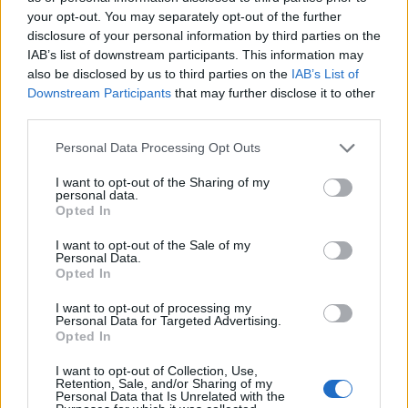
your opt-out. You may separately opt-out of the further
puszczy Henryka Sienkiewicza
disclosure of your personal information by third parties on the
IAB’s list of downstream participants. This information may
also be disclosed by us to third parties on the
IAB’s List of
Kategorie
opracowania
Downstream Participants
that may further disclose it to other
Tagi
W pustyni i w puszczy - opracowanie
third parties.
Opis psa Saby z powieści W pustyni i w
Personal Data Processing Opt Outs
puszczy
I want to opt-out of the Sharing of my
personal data.
Czy warto przeczytać w pustyni i w puszczy?
Opted In
I want to opt-out of the Sale of my
Dodaj komentarz
Personal Data.
Opted In
Komentarz
I want to opt-out of processing my
Personal Data for Targeted Advertising.
Opted In
I want to opt-out of Collection, Use,
Retention, Sale, and/or Sharing of my
Personal Data that Is Unrelated with the